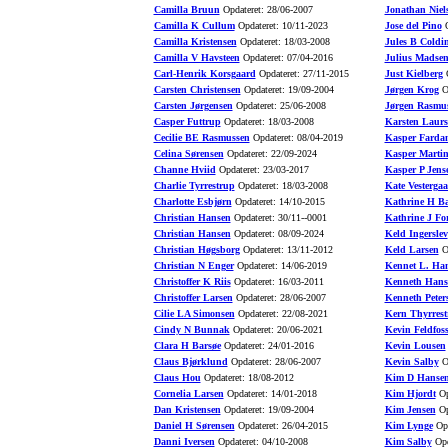
Camilla Bruun
Opdateret: 28/06-2007
Jonathan Niel
Camilla K Cullum
Opdateret: 10/11-2023
Jose del Pino
O
Camilla Kristensen
Opdateret: 18/03-2008
Jules B Coldi
Camilla V Havsteen
Opdateret: 07/04-2016
Julius Madse
Carl-Henrik Korsgaard
Opdateret: 27/11-2015
Just Kielberg
O
Carsten Christensen
Opdateret: 19/09-2004
Jørgen Krog
Op
Carsten Jørgensen
Opdateret: 25/06-2008
Jørgen Rasmu
Casper Futtrup
Opdateret: 18/03-2008
Karsten Laurs
Cecilie BE Rasmussen
Opdateret: 08/04-2019
Kasper Farda
Celina Sørensen
Opdateret: 22/09-2024
Kasper Marti
Channe Hviid
Opdateret: 23/03-2017
Kasper P Jens
Charlie Tyrrestrup
Opdateret: 18/03-2008
Kate Vesterga
Charlotte Esbjørn
Opdateret: 14/10-2015
Kathrine H B
Christian Hansen
Opdateret: 30/11--0001
Kathrine J Fo
Christian Hansen
Opdateret: 08/09-2024
Keld Ingerslev
Christian Høgsborg
Opdateret: 13/11-2012
Keld Larsen
Op
Christian N Enger
Opdateret: 14/06-2019
Kennet L. Ha
Christoffer K Riis
Opdateret: 16/03-2011
Kenneth Hans
Christoffer Larsen
Opdateret: 28/06-2007
Kenneth Peter
Cilie LA Simonsen
Opdateret: 22/08-2021
Kern Thyrrest
Cindy N Bunnak
Opdateret: 20/06-2021
Kevin Feldfos
Clara H Barsøe
Opdateret: 24/01-2016
Kevin Lousen
Claus Bjørklund
Opdateret: 28/06-2007
Kevin Salby
Op
Claus Hou
Opdateret: 18/08-2012
Kim D Hanse
Cornelia Larsen
Opdateret: 14/01-2018
Kim Hjordt
Op
Dan Kristensen
Opdateret: 19/09-2004
Kim Jensen
Op
Daniel H Sørensen
Opdateret: 26/04-2015
Kim Lynge
Opd
Danni Iversen
Opdateret: 04/10-2008
Kim Salby
Opd