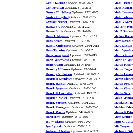
Gert F Karlson
Opdateret: 04/01-2022
Mads Friche
Op
Gert Sørensen
Opdateret: 31/03-2015
Mads Herman
Gustav CS Holberg
Opdateret: 23/02-2022
Mads Lehman
Gustav T Seyffart
Opdateret: 28/09-2022
Mads Pederse
Gynther Petersen
Opdateret: 06/02-2006
Mads V Søren
Hamza Brulic
Opdateret: 15/11-2024
Mai-Britt Koll
Hamza Brulic
Opdateret: 30/11--0001
Maj B Rames
O
Hans J. Jørgensen
Opdateret: 26/10-2010
Majken Hans
Hans Kofoed
Opdateret: 11/12-2007
Marc Jazcazk
O
Hans L Christensen
Opdateret: 25/04-2015
Marc Larsson
Hans Thyssing
Opdateret: 10/11-2017
Marc Møgelbje
Harry Vestergaard
Opdateret: 22/03-2013
Marcus B Stra
Harry Vestergaard
Opdateret: 30/11--0001
Marie LS Veig
Heino Oesten
Opdateret: 15/06-2005
Martin Faber
O
Henning A Hansen
Opdateret: 03/08-2011
Martin Jørgen
Henning G Thorsen
Opdateret: 06/08-2011
Martin Larsen
Henrik H Mathiasen
Opdateret: 26/09-2012
Martin Nielse
Henrik Hansen
Opdateret: 03/03-2005
Martin Nors
Op
Henrik Jørgensen
Opdateret: 18/03-2008
Martin Olsen
O
Henrik K Houmøller
Opdateret: 16/07-2018
Martin Skov
O
Henrik S Nielsen
Opdateret: 04/10-2009
Masih Mahmo
Henrik Sørensen
Opdateret: 17/01-2021
Mathias A Th
Henrik Vestergaard
Opdateret: 18/03-2008
Mathias Krist
Henrik Wadim
Opdateret: 14/06-2009
Matias K Pete
Horst Diter
Opdateret: 18/03-2008
Matti Møller
Op
Ida W Nielsen
Opdateret: 03/01-2024
Mette G. Jens
Igor Syrytsin
Opdateret: 17/08-2013
Mia Tovgaard
Isodora EA Nielsen
Opdateret: 05/12-2023
Michael C Sib