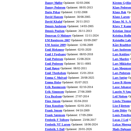
Danny Møller
Opdateret: 02/03-2006
Kirsten Gyllin
Danny Pedersen
Opdateret: 08/05-2013
Klaes Pederse
Dario Pehar
Opdateret: 11/02-2008
Klaus Bak
Opd
David Hansen
Opdateret: 30/08-2005
Klaus Larsen
O
David Khalaf
Opdateret: 26/11-2013
Klaus M. S. A
Dennis Andersen
Opdateret: 14/03-2005
Klavs T Kamm
Dennis Poulsen
Opdateret: 26/11-2013
Kristian Jense
Donovan O Moloney
Opdateret: 15/11-2024
Kristina Hoff
EM Bænkpres 2007
Opdateret: 03/09-2007
Kristoffer Løfs
EM Junior 2009
Opdateret: 12/06-2009
Kåre Bradtber
Emil Birkmose
Opdateret: 02/01-2020
Lars Andersen
Emil I Fuglsang
Opdateret: 08/03-2018
Lars Keiding
O
Emil Pedersen
Opdateret: 15/08-2024
Lars Mardov
O
Emil Pedersen
Opdateret: 30/11--0001
Lars Mikkelse
Emil Røper
Opdateret: 08/02-2011
Lars Mogense
Emil Therkelsen
Opdateret: 15/01-2014
Lars Pedersen
Emma C Mulvad
Opdateret: 20/08-2025
Lars Sørige
Opd
Emma Holse
Opdateret: 05/07-2021
Lasse B Ahren
Erik Rasmussen
Opdateret: 02/10-2014
Lasse Johanse
Erik Simonsen
Opdateret: 27/06-2009
Laurits N Søg
Eva Buxbom
Opdateret: 27/07-2014
Leif Nielsen
Op
Finn Jensen
Opdateret: 05/04-2010
Linda Thoms
Finn Knudsen
Opdateret: 02/01-2011
Lise Ejlertsen
O
Frank Jensen
Opdateret: 04/10-2009
Lotte Ditlev
Opd
Frank Sørensen
Opdateret: 17/09-2004
Louis Preuth
Frederik F Tolberg
Opdateret: 23/06-2017
Lucas J Led
Op
Frederik NT Larsen
Opdateret: 18/06-2024
Lukas Moesga
Frederik S Dall
Opdateret: 20/01-2026
Mads Dalgaar