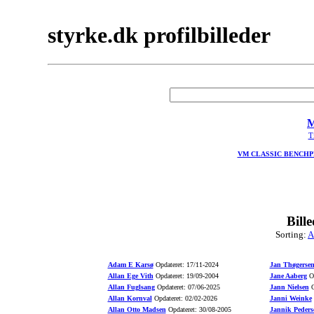
styrke.dk profilbilleder
M
Ti
VM CLASSIC BENCHPRE
Bill
Sorting:
A
Adam E Karsø
Opdateret: 17/11-2024
Jan Thøgerse
Allan Ege Vith
Opdateret: 19/09-2004
Jane Aaberg
Op
Allan Fuglsang
Opdateret: 07/06-2025
Jann Nielsen
O
Allan Kornval
Opdateret: 02/02-2026
Janni Weinke
Allan Otto Madsen
Opdateret: 30/08-2005
Jannik Peders