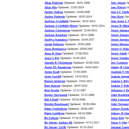
Allan Pedersen
Opdateret: 18/01-2008
Jens Jepsen
Op
Allan Riis
Opdateret: 15/03-2014
Jens Klüver
Op
Anders Nielsen
Opdateret: 23/06-2008
Jens LT Vinth
Anders Pedersen
Opdateret: 18/02-2014
Jens Ravn
Opda
Andreas A Gielfeldt
Opdateret: 16/01-2014
Jens-Asger L N
Andreas A Gielfeldt (Birnt)
Opdateret: 16/01-2014
Jesper B Mikk
Andreas Christensen
Opdateret: 22/04-2015
Jesper Johans
Andreas Knudsen
Opdateret: 28/11-2008
Jesper Johans
Aneliya Stamatova
Opdateret: 16/04-2017
Jesper Jørgen
Anette Pedersen
Opdateret: 10/05-2009
Jesper Mogens
Anna Bogdanova
Opdateret: 28/06-2007
Jesper O Niels
Anna K Haar
Opdateret: 27/06-2022
Jesper Smidt
O
Anna S Rye
Opdateret: 21/03-2021
Jesper Vogeliu
Annette R Christensen
Opdateret: 02/06-2018
Jess Gormsen
O
Anton DS Rasmussen
Opdateret: 10/04-2024
Jimmy H Clau
Anton Kraft
Opdateret: 17/03-2009
Joachim O Ol
Asger Gerrild
Opdateret: 14/10-2013
Joakim Jørgen
Bennie Andersen
Opdateret: 10/02-2013
Joakim L Bily
Bent Hansen
Opdateret: 28/07-2014
Joakim V Pede
Bent Krohn
Opdateret: 11/12-2007
Johannes S D
Bergur Skovgaard
Opdateret: 15/12-2008
John Koedstr
Bill A Hald
Opdateret: 18/10-2008
John Lukasse
Birgitte Bundgaard
Opdateret: 19/09-2004
John Terragni
Bjørn Frederiksen
Opdateret: 28/06-2007
Johnny Kosel
Bjørn Guldberg
Opdateret: 04/10-2008
Johnny R Sim
Bo Eriksen
Opdateret: 27/10-2019
Jonas Klit
Opda
Bo Jensen, Aarhus AK
Opdateret: 07/11-2017
Jonas S Otto
O
Bo Jensen, GrSK
Opdateret: 01/10-2016
Jonatan Gong