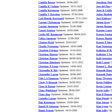
Camilla Bruun
Opdateret: 28/06-2007
Jonathan Niel
Camilla K Cullum
Opdateret: 10/11-2023
Jose del Pino
O
Camilla Kristensen
Opdateret: 18/03-2008
Jules B Coldi
Camilla V Havsteen
Opdateret: 07/04-2016
Julius Madse
Carl-Henrik Korsgaard
Opdateret: 27/11-2015
Just Kielberg
O
Carsten Christensen
Opdateret: 19/09-2004
Jørgen Krog
Op
Carsten Jørgensen
Opdateret: 25/06-2008
Jørgen Rasmu
Casper Futtrup
Opdateret: 18/03-2008
Karsten Laurs
Cecilie BE Rasmussen
Opdateret: 08/04-2019
Kasper Farda
Celina Sørensen
Opdateret: 22/09-2024
Kasper Marti
Channe Hviid
Opdateret: 23/03-2017
Kasper P Jens
Charlie Tyrrestrup
Opdateret: 18/03-2008
Kate Vesterga
Charlotte Esbjørn
Opdateret: 14/10-2015
Kathrine H B
Christian Hansen
Opdateret: 30/11--0001
Kathrine J Fo
Christian Hansen
Opdateret: 08/09-2024
Keld Ingerslev
Christian Høgsborg
Opdateret: 13/11-2012
Keld Larsen
Op
Christian N Enger
Opdateret: 14/06-2019
Kennet L. Ha
Christoffer K Riis
Opdateret: 16/03-2011
Kenneth Hans
Christoffer Larsen
Opdateret: 28/06-2007
Kenneth Peter
Cilie LA Simonsen
Opdateret: 22/08-2021
Kern Thyrrest
Cindy N Bunnak
Opdateret: 20/06-2021
Kevin Feldfos
Clara H Barsøe
Opdateret: 24/01-2016
Kevin Lousen
Claus Bjørklund
Opdateret: 28/06-2007
Kevin Salby
Op
Claus Hou
Opdateret: 18/08-2012
Kim D Hanse
Cornelia Larsen
Opdateret: 14/01-2018
Kim Hjordt
Op
Dan Kristensen
Opdateret: 19/09-2004
Kim Jensen
Op
Daniel H Sørensen
Opdateret: 26/04-2015
Kim Lynge
Opd
Danni Iversen
Opdateret: 04/10-2008
Kim Salby
Opd