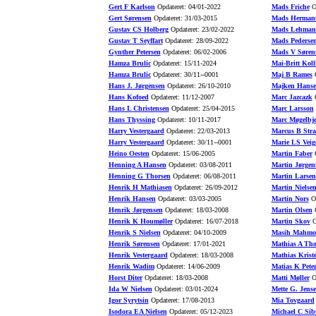
Gert F Karlson
Opdateret: 04/01-2022
Mads Friche
Op
Gert Sørensen
Opdateret: 31/03-2015
Mads Herman
Gustav CS Holberg
Opdateret: 23/02-2022
Mads Lehman
Gustav T Seyffart
Opdateret: 28/09-2022
Mads Pederse
Gynther Petersen
Opdateret: 06/02-2006
Mads V Søren
Hamza Brulic
Opdateret: 15/11-2024
Mai-Britt Koll
Hamza Brulic
Opdateret: 30/11--0001
Maj B Rames
O
Hans J. Jørgensen
Opdateret: 26/10-2010
Majken Hans
Hans Kofoed
Opdateret: 11/12-2007
Marc Jazcazk
O
Hans L Christensen
Opdateret: 25/04-2015
Marc Larsson
Hans Thyssing
Opdateret: 10/11-2017
Marc Møgelbje
Harry Vestergaard
Opdateret: 22/03-2013
Marcus B Stra
Harry Vestergaard
Opdateret: 30/11--0001
Marie LS Veig
Heino Oesten
Opdateret: 15/06-2005
Martin Faber
O
Henning A Hansen
Opdateret: 03/08-2011
Martin Jørgen
Henning G Thorsen
Opdateret: 06/08-2011
Martin Larsen
Henrik H Mathiasen
Opdateret: 26/09-2012
Martin Nielse
Henrik Hansen
Opdateret: 03/03-2005
Martin Nors
Op
Henrik Jørgensen
Opdateret: 18/03-2008
Martin Olsen
O
Henrik K Houmøller
Opdateret: 16/07-2018
Martin Skov
O
Henrik S Nielsen
Opdateret: 04/10-2009
Masih Mahmo
Henrik Sørensen
Opdateret: 17/01-2021
Mathias A Th
Henrik Vestergaard
Opdateret: 18/03-2008
Mathias Krist
Henrik Wadim
Opdateret: 14/06-2009
Matias K Pete
Horst Diter
Opdateret: 18/03-2008
Matti Møller
Op
Ida W Nielsen
Opdateret: 03/01-2024
Mette G. Jens
Igor Syrytsin
Opdateret: 17/08-2013
Mia Tovgaard
Isodora EA Nielsen
Opdateret: 05/12-2023
Michael C Sib