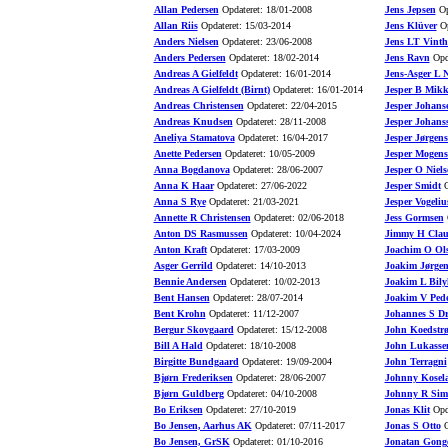
Allan Pedersen
Opdateret: 18/01-2008
Jens Jepsen
Op
Allan Riis
Opdateret: 15/03-2014
Jens Klüver
Op
Anders Nielsen
Opdateret: 23/06-2008
Jens LT Vinth
Anders Pedersen
Opdateret: 18/02-2014
Jens Ravn
Opda
Andreas A Gielfeldt
Opdateret: 16/01-2014
Jens-Asger L N
Andreas A Gielfeldt (Birnt)
Opdateret: 16/01-2014
Jesper B Mikk
Andreas Christensen
Opdateret: 22/04-2015
Jesper Johans
Andreas Knudsen
Opdateret: 28/11-2008
Jesper Johans
Aneliya Stamatova
Opdateret: 16/04-2017
Jesper Jørgen
Anette Pedersen
Opdateret: 10/05-2009
Jesper Mogens
Anna Bogdanova
Opdateret: 28/06-2007
Jesper O Niels
Anna K Haar
Opdateret: 27/06-2022
Jesper Smidt
O
Anna S Rye
Opdateret: 21/03-2021
Jesper Vogeliu
Annette R Christensen
Opdateret: 02/06-2018
Jess Gormsen
O
Anton DS Rasmussen
Opdateret: 10/04-2024
Jimmy H Clau
Anton Kraft
Opdateret: 17/03-2009
Joachim O Ol
Asger Gerrild
Opdateret: 14/10-2013
Joakim Jørgen
Bennie Andersen
Opdateret: 10/02-2013
Joakim L Bily
Bent Hansen
Opdateret: 28/07-2014
Joakim V Pede
Bent Krohn
Opdateret: 11/12-2007
Johannes S D
Bergur Skovgaard
Opdateret: 15/12-2008
John Koedstr
Bill A Hald
Opdateret: 18/10-2008
John Lukasse
Birgitte Bundgaard
Opdateret: 19/09-2004
John Terragni
Bjørn Frederiksen
Opdateret: 28/06-2007
Johnny Kosel
Bjørn Guldberg
Opdateret: 04/10-2008
Johnny R Sim
Bo Eriksen
Opdateret: 27/10-2019
Jonas Klit
Opda
Bo Jensen, Aarhus AK
Opdateret: 07/11-2017
Jonas S Otto
O
Bo Jensen, GrSK
Opdateret: 01/10-2016
Jonatan Gong