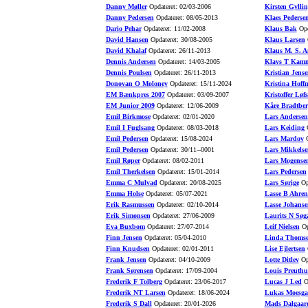
Danny Møller
Opdateret: 02/03-2006
Kirsten Gyllin
Danny Pedersen
Opdateret: 08/05-2013
Klaes Pederse
Dario Pehar
Opdateret: 11/02-2008
Klaus Bak
Opd
David Hansen
Opdateret: 30/08-2005
Klaus Larsen
O
David Khalaf
Opdateret: 26/11-2013
Klaus M. S. A
Dennis Andersen
Opdateret: 14/03-2005
Klavs T Kamm
Dennis Poulsen
Opdateret: 26/11-2013
Kristian Jense
Donovan O Moloney
Opdateret: 15/11-2024
Kristina Hoff
EM Bænkpres 2007
Opdateret: 03/09-2007
Kristoffer Løfs
EM Junior 2009
Opdateret: 12/06-2009
Kåre Bradtber
Emil Birkmose
Opdateret: 02/01-2020
Lars Andersen
Emil I Fuglsang
Opdateret: 08/03-2018
Lars Keiding
O
Emil Pedersen
Opdateret: 15/08-2024
Lars Mardov
O
Emil Pedersen
Opdateret: 30/11--0001
Lars Mikkelse
Emil Røper
Opdateret: 08/02-2011
Lars Mogense
Emil Therkelsen
Opdateret: 15/01-2014
Lars Pedersen
Emma C Mulvad
Opdateret: 20/08-2025
Lars Sørige
Opd
Emma Holse
Opdateret: 05/07-2021
Lasse B Ahren
Erik Rasmussen
Opdateret: 02/10-2014
Lasse Johanse
Erik Simonsen
Opdateret: 27/06-2009
Laurits N Søg
Eva Buxbom
Opdateret: 27/07-2014
Leif Nielsen
Op
Finn Jensen
Opdateret: 05/04-2010
Linda Thoms
Finn Knudsen
Opdateret: 02/01-2011
Lise Ejlertsen
O
Frank Jensen
Opdateret: 04/10-2009
Lotte Ditlev
Opd
Frank Sørensen
Opdateret: 17/09-2004
Louis Preuth
Frederik F Tolberg
Opdateret: 23/06-2017
Lucas J Led
Op
Frederik NT Larsen
Opdateret: 18/06-2024
Lukas Moesga
Frederik S Dall
Opdateret: 20/01-2026
Mads Dalgaar