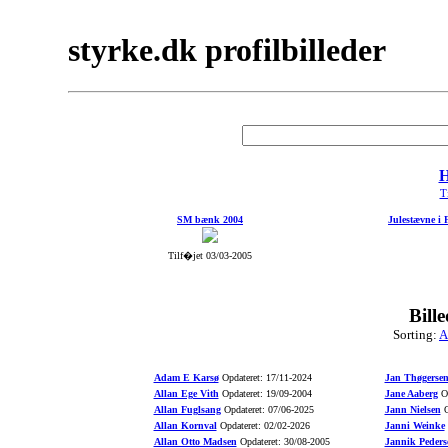
styrke.dk profilbilleder
H
Ti
SM bænk 2004
Julestævne i 
Tilf�jet 03/03-2005
Bill
Sorting:
A
Adam E Karsø
Opdateret: 17/11-2024
Jan Thøgerse
Allan Ege Vith
Opdateret: 19/09-2004
Jane Aaberg
Op
Allan Fuglsang
Opdateret: 07/06-2025
Jann Nielsen
O
Allan Kornval
Opdateret: 02/02-2026
Janni Weinke
Allan Otto Madsen
Opdateret: 30/08-2005
Jannik Peders