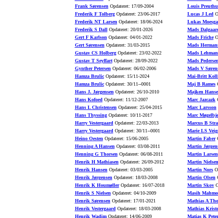
Frank Sørensen
Opdateret: 17/09-2004
Louis Preuth
Frederik F Tolberg
Opdateret: 23/06-2017
Lucas J Led
Op
Frederik NT Larsen
Opdateret: 18/06-2024
Lukas Moesga
Frederik S Dall
Opdateret: 20/01-2026
Mads Dalgaar
Gert F Karlson
Opdateret: 04/01-2022
Mads Friche
Op
Gert Sørensen
Opdateret: 31/03-2015
Mads Herman
Gustav CS Holberg
Opdateret: 23/02-2022
Mads Lehman
Gustav T Seyffart
Opdateret: 28/09-2022
Mads Pederse
Gynther Petersen
Opdateret: 06/02-2006
Mads V Søren
Hamza Brulic
Opdateret: 15/11-2024
Mai-Britt Koll
Hamza Brulic
Opdateret: 30/11--0001
Maj B Rames
O
Hans J. Jørgensen
Opdateret: 26/10-2010
Majken Hans
Hans Kofoed
Opdateret: 11/12-2007
Marc Jazcazk
O
Hans L Christensen
Opdateret: 25/04-2015
Marc Larsson
Hans Thyssing
Opdateret: 10/11-2017
Marc Møgelbje
Harry Vestergaard
Opdateret: 22/03-2013
Marcus B Stra
Harry Vestergaard
Opdateret: 30/11--0001
Marie LS Veig
Heino Oesten
Opdateret: 15/06-2005
Martin Faber
O
Henning A Hansen
Opdateret: 03/08-2011
Martin Jørgen
Henning G Thorsen
Opdateret: 06/08-2011
Martin Larsen
Henrik H Mathiasen
Opdateret: 26/09-2012
Martin Nielse
Henrik Hansen
Opdateret: 03/03-2005
Martin Nors
Op
Henrik Jørgensen
Opdateret: 18/03-2008
Martin Olsen
O
Henrik K Houmøller
Opdateret: 16/07-2018
Martin Skov
O
Henrik S Nielsen
Opdateret: 04/10-2009
Masih Mahmo
Henrik Sørensen
Opdateret: 17/01-2021
Mathias A Th
Henrik Vestergaard
Opdateret: 18/03-2008
Mathias Krist
Henrik Wadim
Opdateret: 14/06-2009
Matias K Pete