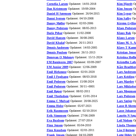
Cornelia Larsen
Opdateret: 14/01-2018
Kim Hjordt
Op
Dan Kristensen
Opdateret: 19/09-2004
Kim Jensen
Op
Daniel H Sørensen
Opdateret: 26/04-2015
Kim Lynge
Opd
Danni Iversen
Opdateret: 04/10-2008
Kim Salby
Opd
Danny Møller
Opdateret: 02/03-2006
Kirsten Gyllin
Danny Pedersen
Opdateret: 08/05-2013
Klaes Pederse
Dario Pehar
Opdateret: 11/02-2008
Klaus Bak
Opd
David Hansen
Opdateret: 30/08-2005
Klaus Larsen
O
David Khalaf
Opdateret: 26/11-2013
Klaus M. S. A
Dennis Andersen
Opdateret: 14/03-2005
Klavs T Kamm
Dennis Poulsen
Opdateret: 26/11-2013
Kristian Jense
Donovan O Moloney
Opdateret: 15/11-2024
Kristina Hoff
EM Bænkpres 2007
Opdateret: 03/09-2007
Kristoffer Løfs
EM Junior 2009
Opdateret: 12/06-2009
Kåre Bradtber
Emil Birkmose
Opdateret: 02/01-2020
Lars Andersen
Emil I Fuglsang
Opdateret: 08/03-2018
Lars Keiding
O
Emil Pedersen
Opdateret: 15/08-2024
Lars Mardov
O
Emil Pedersen
Opdateret: 30/11--0001
Lars Mikkelse
Emil Røper
Opdateret: 08/02-2011
Lars Mogense
Emil Therkelsen
Opdateret: 15/01-2014
Lars Pedersen
Emma C Mulvad
Opdateret: 20/08-2025
Lars Sørige
Opd
Emma Holse
Opdateret: 05/07-2021
Lasse B Ahren
Erik Rasmussen
Opdateret: 02/10-2014
Lasse Johanse
Erik Simonsen
Opdateret: 27/06-2009
Laurits N Søg
Eva Buxbom
Opdateret: 27/07-2014
Leif Nielsen
Op
Finn Jensen
Opdateret: 05/04-2010
Linda Thoms
Finn Knudsen
Opdateret: 02/01-2011
Lise Ejlertsen
O
Frank Jensen
Opdateret: 04/10-2009
Lotte Ditlev
Opd