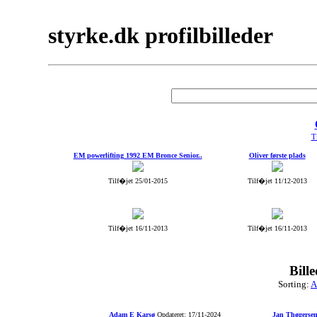
styrke.dk profilbilleder
Ti
EM powerlifting 1992 EM Bronce Senior..
Oliver første plads
Tilf�jet 25/01-2015
Tilf�jet 11/12-2013
Tilf�jet 16/11-2013
Tilf�jet 16/11-2013
Bill
Sorting:
A
Adam E Karsø
Opdateret: 17/11-2024
Jan Thøgerse