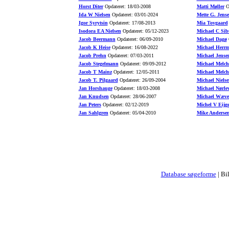
Horst Diter
Opdateret: 18/03-2008
Matti Møller
Op
Ida W Nielsen
Opdateret: 03/01-2024
Mette G. Jens
Igor Syrytsin
Opdateret: 17/08-2013
Mia Tovgaard
Isodora EA Nielsen
Opdateret: 05/12-2023
Michael C Sib
Jacob Beermann
Opdateret: 06/09-2010
Michael Dagø
O
Jacob K Heise
Opdateret: 16/08-2022
Michael Herr
Jacob Prehn
Opdateret: 07/03-2011
Michael Jense
Jacob Stegelmann
Opdateret: 09/09-2012
Michael Melch
Jacob T Mainz
Opdateret: 12/05-2011
Michael Melch
Jacob T. Pilgaard
Opdateret: 26/09-2004
Michael Nielse
Jan Horshauge
Opdateret: 18/03-2008
Michael Nørle
Jan Knudsen
Opdateret: 28/06-2007
Michael Wæve
Jan Peters
Opdateret: 02/12-2019
Michel V Eijg
Jan Sahlgren
Opdateret: 05/04-2010
Mike Anderse
Database søgeforme
| Bi