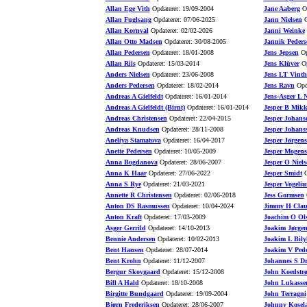
Allan Ege Vith
Opdateret: 19/09-2004
Jane Aaberg
Op
Allan Fuglsang
Opdateret: 07/06-2025
Jann Nielsen
O
Allan Kornval
Opdateret: 02/02-2026
Janni Weinke
Allan Otto Madsen
Opdateret: 30/08-2005
Jannik Peders
Allan Pedersen
Opdateret: 18/01-2008
Jens Jepsen
Op
Allan Riis
Opdateret: 15/03-2014
Jens Klüver
Op
Anders Nielsen
Opdateret: 23/06-2008
Jens LT Vinth
Anders Pedersen
Opdateret: 18/02-2014
Jens Ravn
Opda
Andreas A Gielfeldt
Opdateret: 16/01-2014
Jens-Asger L N
Andreas A Gielfeldt (Birnt)
Opdateret: 16/01-2014
Jesper B Mikk
Andreas Christensen
Opdateret: 22/04-2015
Jesper Johans
Andreas Knudsen
Opdateret: 28/11-2008
Jesper Johans
Aneliya Stamatova
Opdateret: 16/04-2017
Jesper Jørgen
Anette Pedersen
Opdateret: 10/05-2009
Jesper Mogens
Anna Bogdanova
Opdateret: 28/06-2007
Jesper O Niels
Anna K Haar
Opdateret: 27/06-2022
Jesper Smidt
O
Anna S Rye
Opdateret: 21/03-2021
Jesper Vogeliu
Annette R Christensen
Opdateret: 02/06-2018
Jess Gormsen
O
Anton DS Rasmussen
Opdateret: 10/04-2024
Jimmy H Clau
Anton Kraft
Opdateret: 17/03-2009
Joachim O Ol
Asger Gerrild
Opdateret: 14/10-2013
Joakim Jørgen
Bennie Andersen
Opdateret: 10/02-2013
Joakim L Bily
Bent Hansen
Opdateret: 28/07-2014
Joakim V Pede
Bent Krohn
Opdateret: 11/12-2007
Johannes S D
Bergur Skovgaard
Opdateret: 15/12-2008
John Koedstr
Bill A Hald
Opdateret: 18/10-2008
John Lukasse
Birgitte Bundgaard
Opdateret: 19/09-2004
John Terragni
Bjørn Frederiksen
Opdateret: 28/06-2007
Johnny Kosel