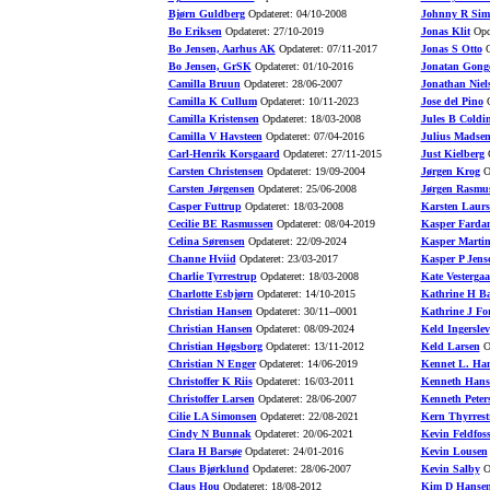
Bjørn Guldberg
Opdateret: 04/10-2008
Johnny R Sim
Bo Eriksen
Opdateret: 27/10-2019
Jonas Klit
Opda
Bo Jensen, Aarhus AK
Opdateret: 07/11-2017
Jonas S Otto
O
Bo Jensen, GrSK
Opdateret: 01/10-2016
Jonatan Gong
Camilla Bruun
Opdateret: 28/06-2007
Jonathan Niel
Camilla K Cullum
Opdateret: 10/11-2023
Jose del Pino
O
Camilla Kristensen
Opdateret: 18/03-2008
Jules B Coldi
Camilla V Havsteen
Opdateret: 07/04-2016
Julius Madse
Carl-Henrik Korsgaard
Opdateret: 27/11-2015
Just Kielberg
O
Carsten Christensen
Opdateret: 19/09-2004
Jørgen Krog
Op
Carsten Jørgensen
Opdateret: 25/06-2008
Jørgen Rasmu
Casper Futtrup
Opdateret: 18/03-2008
Karsten Laurs
Cecilie BE Rasmussen
Opdateret: 08/04-2019
Kasper Farda
Celina Sørensen
Opdateret: 22/09-2024
Kasper Marti
Channe Hviid
Opdateret: 23/03-2017
Kasper P Jens
Charlie Tyrrestrup
Opdateret: 18/03-2008
Kate Vesterga
Charlotte Esbjørn
Opdateret: 14/10-2015
Kathrine H B
Christian Hansen
Opdateret: 30/11--0001
Kathrine J Fo
Christian Hansen
Opdateret: 08/09-2024
Keld Ingerslev
Christian Høgsborg
Opdateret: 13/11-2012
Keld Larsen
Op
Christian N Enger
Opdateret: 14/06-2019
Kennet L. Ha
Christoffer K Riis
Opdateret: 16/03-2011
Kenneth Hans
Christoffer Larsen
Opdateret: 28/06-2007
Kenneth Peter
Cilie LA Simonsen
Opdateret: 22/08-2021
Kern Thyrrest
Cindy N Bunnak
Opdateret: 20/06-2021
Kevin Feldfos
Clara H Barsøe
Opdateret: 24/01-2016
Kevin Lousen
Claus Bjørklund
Opdateret: 28/06-2007
Kevin Salby
Op
Claus Hou
Opdateret: 18/08-2012
Kim D Hanse