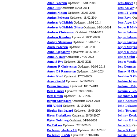
Allan Pedersen
Opdateret: 18/01-2008
Jens Jepsen
Op
Allan Riis
Opdateret: 15/03-2014
Jens Klüver
Op
Anders Nielsen
Opdateret: 23/06-2008
Jens LT Vinth
Anders Pedersen
Opdateret: 18/02-2014
Jens Ravn
Opda
Andreas A Gielfeldt
Opdateret: 16/01-2014
Jens-Asger L N
Andreas A Gielfeldt (Birnt)
Opdateret: 16/01-2014
Jesper B Mikk
Andreas Christensen
Opdateret: 22/04-2015
Jesper Johans
Andreas Knudsen
Opdateret: 28/11-2008
Jesper Johans
Aneliya Stamatova
Opdateret: 16/04-2017
Jesper Jørgen
Anette Pedersen
Opdateret: 10/05-2009
Jesper Mogens
Anna Bogdanova
Opdateret: 28/06-2007
Jesper O Niels
Anna K Haar
Opdateret: 27/06-2022
Jesper Smidt
O
Anna S Rye
Opdateret: 21/03-2021
Jesper Vogeliu
Annette R Christensen
Opdateret: 02/06-2018
Jess Gormsen
O
Anton DS Rasmussen
Opdateret: 10/04-2024
Jimmy H Clau
Anton Kraft
Opdateret: 17/03-2009
Joachim O Ol
Asger Gerrild
Opdateret: 14/10-2013
Joakim Jørgen
Bennie Andersen
Opdateret: 10/02-2013
Joakim L Bily
Bent Hansen
Opdateret: 28/07-2014
Joakim V Pede
Bent Krohn
Opdateret: 11/12-2007
Johannes S D
Bergur Skovgaard
Opdateret: 15/12-2008
John Koedstr
Bill A Hald
Opdateret: 18/10-2008
John Lukasse
Birgitte Bundgaard
Opdateret: 19/09-2004
John Terragni
Bjørn Frederiksen
Opdateret: 28/06-2007
Johnny Kosel
Bjørn Guldberg
Opdateret: 04/10-2008
Johnny R Sim
Bo Eriksen
Opdateret: 27/10-2019
Jonas Klit
Opda
Bo Jensen, Aarhus AK
Opdateret: 07/11-2017
Jonas S Otto
O
Bo Jensen, GrSK
Opdateret: 01/10-2016
Jonatan Gong