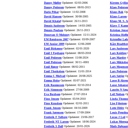
Danny Møller
Opdateret: 02/03-2006
Kirsten Gyllin
Danny Pedersen
Opdateret: 08/05-2013
Klaes Pederse
Dario Pehar
Opdateret: 11/02-2008
Klaus Bak
Opd
David Hansen
Opdateret: 30/08-2005
Klaus Larsen
O
David Khalaf
Opdateret: 26/11-2013
Klaus M. S. A
Dennis Andersen
Opdateret: 14/03-2005
Klavs T Kamm
Dennis Poulsen
Opdateret: 26/11-2013
Kristian Jense
Donovan O Moloney
Opdateret: 15/11-2024
Kristina Hoff
EM Bænkpres 2007
Opdateret: 03/09-2007
Kristoffer Løfs
EM Junior 2009
Opdateret: 12/06-2009
Kåre Bradtber
Emil Birkmose
Opdateret: 02/01-2020
Lars Andersen
Emil I Fuglsang
Opdateret: 08/03-2018
Lars Keiding
O
Emil Pedersen
Opdateret: 15/08-2024
Lars Mardov
O
Emil Pedersen
Opdateret: 30/11--0001
Lars Mikkelse
Emil Røper
Opdateret: 08/02-2011
Lars Mogense
Emil Therkelsen
Opdateret: 15/01-2014
Lars Pedersen
Emma C Mulvad
Opdateret: 20/08-2025
Lars Sørige
Opd
Emma Holse
Opdateret: 05/07-2021
Lasse B Ahren
Erik Rasmussen
Opdateret: 02/10-2014
Lasse Johanse
Erik Simonsen
Opdateret: 27/06-2009
Laurits N Søg
Eva Buxbom
Opdateret: 27/07-2014
Leif Nielsen
Op
Finn Jensen
Opdateret: 05/04-2010
Linda Thoms
Finn Knudsen
Opdateret: 02/01-2011
Lise Ejlertsen
O
Frank Jensen
Opdateret: 04/10-2009
Lotte Ditlev
Opd
Frank Sørensen
Opdateret: 17/09-2004
Louis Preuth
Frederik F Tolberg
Opdateret: 23/06-2017
Lucas J Led
Op
Frederik NT Larsen
Opdateret: 18/06-2024
Lukas Moesga
Frederik S Dall
Opdateret: 20/01-2026
Mads Dalgaar