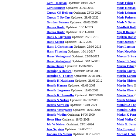
Gert F Karlson
Opdateret: 04/01-2022
Mads Friche
Op
Gert Sørensen
Opdateret: 31/03-2015
Mads Herman
Gustav CS Holberg
Opdateret: 23/02-2022
Mads Lehman
Gustav T Seyffart
Opdateret: 28/09-2022
Mads Pederse
Gynther Petersen
Opdateret: 06/02-2006
Mads V Søren
Hamza Brulic
Opdateret: 15/11-2024
Mai-Britt Koll
Hamza Brulic
Opdateret: 30/11--0001
Maj B Rames
O
Hans J. Jørgensen
Opdateret: 26/10-2010
Majken Hans
Hans Kofoed
Opdateret: 11/12-2007
Marc Jazcazk
O
Hans L Christensen
Opdateret: 25/04-2015
Marc Larsson
Hans Thyssing
Opdateret: 10/11-2017
Marc Møgelbje
Harry Vestergaard
Opdateret: 22/03-2013
Marcus B Stra
Harry Vestergaard
Opdateret: 30/11--0001
Marie LS Veig
Heino Oesten
Opdateret: 15/06-2005
Martin Faber
O
Henning A Hansen
Opdateret: 03/08-2011
Martin Jørgen
Henning G Thorsen
Opdateret: 06/08-2011
Martin Larsen
Henrik H Mathiasen
Opdateret: 26/09-2012
Martin Nielse
Henrik Hansen
Opdateret: 03/03-2005
Martin Nors
Op
Henrik Jørgensen
Opdateret: 18/03-2008
Martin Olsen
O
Henrik K Houmøller
Opdateret: 16/07-2018
Martin Skov
O
Henrik S Nielsen
Opdateret: 04/10-2009
Masih Mahmo
Henrik Sørensen
Opdateret: 17/01-2021
Mathias A Th
Henrik Vestergaard
Opdateret: 18/03-2008
Mathias Krist
Henrik Wadim
Opdateret: 14/06-2009
Matias K Pete
Horst Diter
Opdateret: 18/03-2008
Matti Møller
Op
Ida W Nielsen
Opdateret: 03/01-2024
Mette G. Jens
Igor Syrytsin
Opdateret: 17/08-2013
Mia Tovgaard
Isodora EA Nielsen
Opdateret: 05/12-2023
Michael C Sib