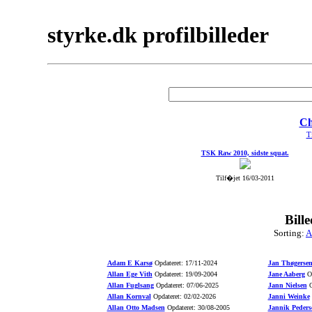
styrke.dk profilbilleder
Ch
Ti
TSK Raw 2010, sidste squat.
Tilf�jet 16/03-2011
Bill
Sorting:
A
Adam E Karsø
Opdateret: 17/11-2024
Jan Thøgerse
Allan Ege Vith
Opdateret: 19/09-2004
Jane Aaberg
Op
Allan Fuglsang
Opdateret: 07/06-2025
Jann Nielsen
O
Allan Kornval
Opdateret: 02/02-2026
Janni Weinke
Allan Otto Madsen
Opdateret: 30/08-2005
Jannik Peders