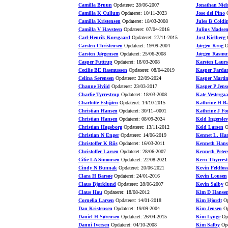
Camilla Bruun
Opdateret: 28/06-2007
Jonathan Niel
Camilla K Cullum
Opdateret: 10/11-2023
Jose del Pino
O
Camilla Kristensen
Opdateret: 18/03-2008
Jules B Coldi
Camilla V Havsteen
Opdateret: 07/04-2016
Julius Madse
Carl-Henrik Korsgaard
Opdateret: 27/11-2015
Just Kielberg
O
Carsten Christensen
Opdateret: 19/09-2004
Jørgen Krog
Op
Carsten Jørgensen
Opdateret: 25/06-2008
Jørgen Rasmu
Casper Futtrup
Opdateret: 18/03-2008
Karsten Laurs
Cecilie BE Rasmussen
Opdateret: 08/04-2019
Kasper Farda
Celina Sørensen
Opdateret: 22/09-2024
Kasper Marti
Channe Hviid
Opdateret: 23/03-2017
Kasper P Jens
Charlie Tyrrestrup
Opdateret: 18/03-2008
Kate Vesterga
Charlotte Esbjørn
Opdateret: 14/10-2015
Kathrine H B
Christian Hansen
Opdateret: 30/11--0001
Kathrine J Fo
Christian Hansen
Opdateret: 08/09-2024
Keld Ingerslev
Christian Høgsborg
Opdateret: 13/11-2012
Keld Larsen
Op
Christian N Enger
Opdateret: 14/06-2019
Kennet L. Ha
Christoffer K Riis
Opdateret: 16/03-2011
Kenneth Hans
Christoffer Larsen
Opdateret: 28/06-2007
Kenneth Peter
Cilie LA Simonsen
Opdateret: 22/08-2021
Kern Thyrrest
Cindy N Bunnak
Opdateret: 20/06-2021
Kevin Feldfos
Clara H Barsøe
Opdateret: 24/01-2016
Kevin Lousen
Claus Bjørklund
Opdateret: 28/06-2007
Kevin Salby
Op
Claus Hou
Opdateret: 18/08-2012
Kim D Hanse
Cornelia Larsen
Opdateret: 14/01-2018
Kim Hjordt
Op
Dan Kristensen
Opdateret: 19/09-2004
Kim Jensen
Op
Daniel H Sørensen
Opdateret: 26/04-2015
Kim Lynge
Opd
Danni Iversen
Opdateret: 04/10-2008
Kim Salby
Opd