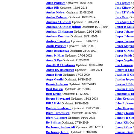
Allan Pedersen
Opdateret: 18/01-2008
Jens Jepsen
Op
Allan Riis
Opdateret: 15/03-2014
Jens Klüver
Op
Anders Nielsen
Opdateret: 23/06-2008
Jens LT Vinth
Anders Pedersen
Opdateret: 18/02-2014
Jens Ravn
Opda
Andreas A Gielfeldt
Opdateret: 16/01-2014
Jens-Asger L N
Andreas A Gielfeldt (Birnt)
Opdateret: 16/01-2014
Jesper B Mikk
Andreas Christensen
Opdateret: 22/04-2015
Jesper Johans
Andreas Knudsen
Opdateret: 28/11-2008
Jesper Johans
Aneliya Stamatova
Opdateret: 16/04-2017
Jesper Jørgen
Anette Pedersen
Opdateret: 10/05-2009
Jesper Mogens
Anna Bogdanova
Opdateret: 28/06-2007
Jesper O Niels
Anna K Haar
Opdateret: 27/06-2022
Jesper Smidt
O
Anna S Rye
Opdateret: 21/03-2021
Jesper Vogeliu
Annette R Christensen
Opdateret: 02/06-2018
Jess Gormsen
O
Anton DS Rasmussen
Opdateret: 10/04-2024
Jimmy H Clau
Anton Kraft
Opdateret: 17/03-2009
Joachim O Ol
Asger Gerrild
Opdateret: 14/10-2013
Joakim Jørgen
Bennie Andersen
Opdateret: 10/02-2013
Joakim L Bily
Bent Hansen
Opdateret: 28/07-2014
Joakim V Pede
Bent Krohn
Opdateret: 11/12-2007
Johannes S D
Bergur Skovgaard
Opdateret: 15/12-2008
John Koedstr
Bill A Hald
Opdateret: 18/10-2008
John Lukasse
Birgitte Bundgaard
Opdateret: 19/09-2004
John Terragni
Bjørn Frederiksen
Opdateret: 28/06-2007
Johnny Kosel
Bjørn Guldberg
Opdateret: 04/10-2008
Johnny R Sim
Bo Eriksen
Opdateret: 27/10-2019
Jonas Klit
Opda
Bo Jensen, Aarhus AK
Opdateret: 07/11-2017
Jonas S Otto
O
Bo Jensen, GrSK
Opdateret: 01/10-2016
Jonatan Gong