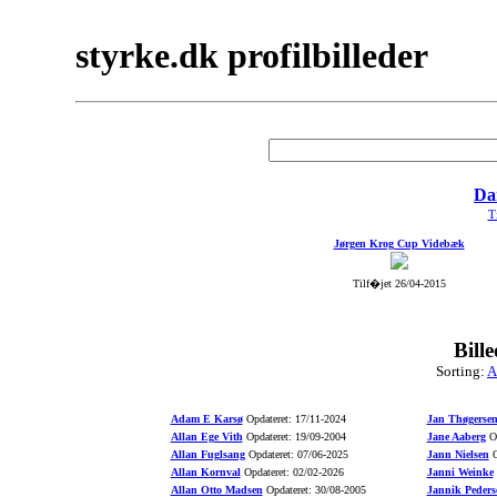
styrke.dk profilbilleder
Da
Ti
Jørgen Krog Cup Videbæk
Tilf�jet 26/04-2015
Bill
Sorting:
A
Adam E Karsø
Opdateret: 17/11-2024
Jan Thøgerse
Allan Ege Vith
Opdateret: 19/09-2004
Jane Aaberg
Op
Allan Fuglsang
Opdateret: 07/06-2025
Jann Nielsen
O
Allan Kornval
Opdateret: 02/02-2026
Janni Weinke
Allan Otto Madsen
Opdateret: 30/08-2005
Jannik Peders