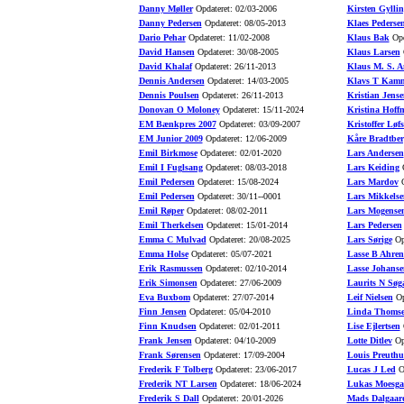
Danny Møller
Opdateret: 02/03-2006
Kirsten Gyllin
Danny Pedersen
Opdateret: 08/05-2013
Klaes Pederse
Dario Pehar
Opdateret: 11/02-2008
Klaus Bak
Opd
David Hansen
Opdateret: 30/08-2005
Klaus Larsen
O
David Khalaf
Opdateret: 26/11-2013
Klaus M. S. A
Dennis Andersen
Opdateret: 14/03-2005
Klavs T Kamm
Dennis Poulsen
Opdateret: 26/11-2013
Kristian Jense
Donovan O Moloney
Opdateret: 15/11-2024
Kristina Hoff
EM Bænkpres 2007
Opdateret: 03/09-2007
Kristoffer Løfs
EM Junior 2009
Opdateret: 12/06-2009
Kåre Bradtber
Emil Birkmose
Opdateret: 02/01-2020
Lars Andersen
Emil I Fuglsang
Opdateret: 08/03-2018
Lars Keiding
O
Emil Pedersen
Opdateret: 15/08-2024
Lars Mardov
O
Emil Pedersen
Opdateret: 30/11--0001
Lars Mikkelse
Emil Røper
Opdateret: 08/02-2011
Lars Mogense
Emil Therkelsen
Opdateret: 15/01-2014
Lars Pedersen
Emma C Mulvad
Opdateret: 20/08-2025
Lars Sørige
Opd
Emma Holse
Opdateret: 05/07-2021
Lasse B Ahren
Erik Rasmussen
Opdateret: 02/10-2014
Lasse Johanse
Erik Simonsen
Opdateret: 27/06-2009
Laurits N Søg
Eva Buxbom
Opdateret: 27/07-2014
Leif Nielsen
Op
Finn Jensen
Opdateret: 05/04-2010
Linda Thoms
Finn Knudsen
Opdateret: 02/01-2011
Lise Ejlertsen
O
Frank Jensen
Opdateret: 04/10-2009
Lotte Ditlev
Opd
Frank Sørensen
Opdateret: 17/09-2004
Louis Preuth
Frederik F Tolberg
Opdateret: 23/06-2017
Lucas J Led
Op
Frederik NT Larsen
Opdateret: 18/06-2024
Lukas Moesga
Frederik S Dall
Opdateret: 20/01-2026
Mads Dalgaar