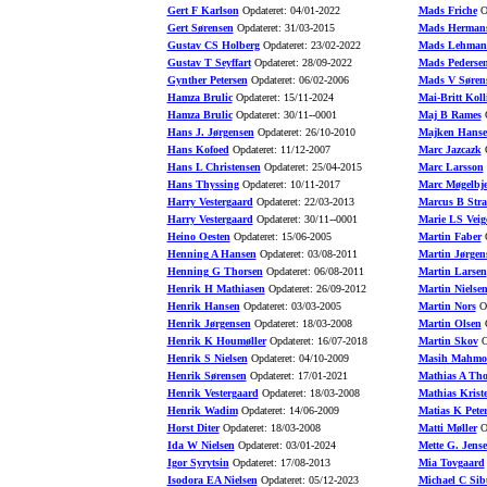
Gert F Karlson
Opdateret: 04/01-2022
Mads Friche
Op
Gert Sørensen
Opdateret: 31/03-2015
Mads Herman
Gustav CS Holberg
Opdateret: 23/02-2022
Mads Lehman
Gustav T Seyffart
Opdateret: 28/09-2022
Mads Pederse
Gynther Petersen
Opdateret: 06/02-2006
Mads V Søren
Hamza Brulic
Opdateret: 15/11-2024
Mai-Britt Koll
Hamza Brulic
Opdateret: 30/11--0001
Maj B Rames
O
Hans J. Jørgensen
Opdateret: 26/10-2010
Majken Hans
Hans Kofoed
Opdateret: 11/12-2007
Marc Jazcazk
O
Hans L Christensen
Opdateret: 25/04-2015
Marc Larsson
Hans Thyssing
Opdateret: 10/11-2017
Marc Møgelbje
Harry Vestergaard
Opdateret: 22/03-2013
Marcus B Stra
Harry Vestergaard
Opdateret: 30/11--0001
Marie LS Veig
Heino Oesten
Opdateret: 15/06-2005
Martin Faber
O
Henning A Hansen
Opdateret: 03/08-2011
Martin Jørgen
Henning G Thorsen
Opdateret: 06/08-2011
Martin Larsen
Henrik H Mathiasen
Opdateret: 26/09-2012
Martin Nielse
Henrik Hansen
Opdateret: 03/03-2005
Martin Nors
Op
Henrik Jørgensen
Opdateret: 18/03-2008
Martin Olsen
O
Henrik K Houmøller
Opdateret: 16/07-2018
Martin Skov
O
Henrik S Nielsen
Opdateret: 04/10-2009
Masih Mahmo
Henrik Sørensen
Opdateret: 17/01-2021
Mathias A Th
Henrik Vestergaard
Opdateret: 18/03-2008
Mathias Krist
Henrik Wadim
Opdateret: 14/06-2009
Matias K Pete
Horst Diter
Opdateret: 18/03-2008
Matti Møller
Op
Ida W Nielsen
Opdateret: 03/01-2024
Mette G. Jens
Igor Syrytsin
Opdateret: 17/08-2013
Mia Tovgaard
Isodora EA Nielsen
Opdateret: 05/12-2023
Michael C Sib