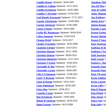
Camilla Bruun
Opdateret: 28/06-2007
Jonathan Niel
Camilla K Cullum
Opdateret: 10/11-2023
Jose del Pino
O
Camilla Kristensen
Opdateret: 18/03-2008
Jules B Coldi
Camilla V Havsteen
Opdateret: 07/04-2016
Julius Madse
Carl-Henrik Korsgaard
Opdateret: 27/11-2015
Just Kielberg
O
Carsten Christensen
Opdateret: 19/09-2004
Jørgen Krog
Op
Carsten Jørgensen
Opdateret: 25/06-2008
Jørgen Rasmu
Casper Futtrup
Opdateret: 18/03-2008
Karsten Laurs
Cecilie BE Rasmussen
Opdateret: 08/04-2019
Kasper Farda
Celina Sørensen
Opdateret: 22/09-2024
Kasper Marti
Channe Hviid
Opdateret: 23/03-2017
Kasper P Jens
Charlie Tyrrestrup
Opdateret: 18/03-2008
Kate Vesterga
Charlotte Esbjørn
Opdateret: 14/10-2015
Kathrine H B
Christian Hansen
Opdateret: 30/11--0001
Kathrine J Fo
Christian Hansen
Opdateret: 08/09-2024
Keld Ingerslev
Christian Høgsborg
Opdateret: 13/11-2012
Keld Larsen
Op
Christian N Enger
Opdateret: 14/06-2019
Kennet L. Ha
Christoffer K Riis
Opdateret: 16/03-2011
Kenneth Hans
Christoffer Larsen
Opdateret: 28/06-2007
Kenneth Peter
Cilie LA Simonsen
Opdateret: 22/08-2021
Kern Thyrrest
Cindy N Bunnak
Opdateret: 20/06-2021
Kevin Feldfos
Clara H Barsøe
Opdateret: 24/01-2016
Kevin Lousen
Claus Bjørklund
Opdateret: 28/06-2007
Kevin Salby
Op
Claus Hou
Opdateret: 18/08-2012
Kim D Hanse
Cornelia Larsen
Opdateret: 14/01-2018
Kim Hjordt
Op
Dan Kristensen
Opdateret: 19/09-2004
Kim Jensen
Op
Daniel H Sørensen
Opdateret: 26/04-2015
Kim Lynge
Opd
Danni Iversen
Opdateret: 04/10-2008
Kim Salby
Opd