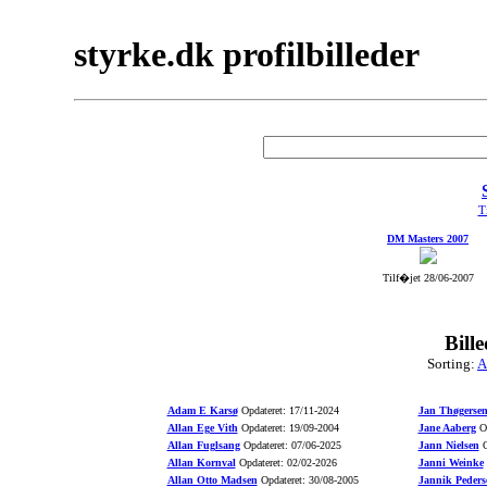
styrke.dk profilbilleder
Ti
DM Masters 2007
Tilf�jet 28/06-2007
Bill
Sorting:
A
Adam E Karsø
Opdateret: 17/11-2024
Jan Thøgerse
Allan Ege Vith
Opdateret: 19/09-2004
Jane Aaberg
Op
Allan Fuglsang
Opdateret: 07/06-2025
Jann Nielsen
O
Allan Kornval
Opdateret: 02/02-2026
Janni Weinke
Allan Otto Madsen
Opdateret: 30/08-2005
Jannik Peders