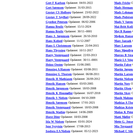
Gert F Karlson
Opdateret: 04/01-2022
Mads Friche
Op
Gert Sørensen
Opdateret: 31/03-2015
Mads Herman
Gustav CS Holberg
Opdateret: 23/02-2022
Mads Lehman
Gustav T Seyffart
Opdateret: 28/09-2022
Mads Pederse
Gynther Petersen
Opdateret: 06/02-2006
Mads V Søren
Hamza Brulic
Opdateret: 15/11-2024
Mai-Britt Koll
Hamza Brulic
Opdateret: 30/11--0001
Maj B Rames
O
Hans J. Jørgensen
Opdateret: 26/10-2010
Majken Hans
Hans Kofoed
Opdateret: 11/12-2007
Marc Jazcazk
O
Hans L Christensen
Opdateret: 25/04-2015
Marc Larsson
Hans Thyssing
Opdateret: 10/11-2017
Marc Møgelbje
Harry Vestergaard
Opdateret: 22/03-2013
Marcus B Stra
Harry Vestergaard
Opdateret: 30/11--0001
Marie LS Veig
Heino Oesten
Opdateret: 15/06-2005
Martin Faber
O
Henning A Hansen
Opdateret: 03/08-2011
Martin Jørgen
Henning G Thorsen
Opdateret: 06/08-2011
Martin Larsen
Henrik H Mathiasen
Opdateret: 26/09-2012
Martin Nielse
Henrik Hansen
Opdateret: 03/03-2005
Martin Nors
Op
Henrik Jørgensen
Opdateret: 18/03-2008
Martin Olsen
O
Henrik K Houmøller
Opdateret: 16/07-2018
Martin Skov
O
Henrik S Nielsen
Opdateret: 04/10-2009
Masih Mahmo
Henrik Sørensen
Opdateret: 17/01-2021
Mathias A Th
Henrik Vestergaard
Opdateret: 18/03-2008
Mathias Krist
Henrik Wadim
Opdateret: 14/06-2009
Matias K Pete
Horst Diter
Opdateret: 18/03-2008
Matti Møller
Op
Ida W Nielsen
Opdateret: 03/01-2024
Mette G. Jens
Igor Syrytsin
Opdateret: 17/08-2013
Mia Tovgaard
Isodora EA Nielsen
Opdateret: 05/12-2023
Michael C Sib