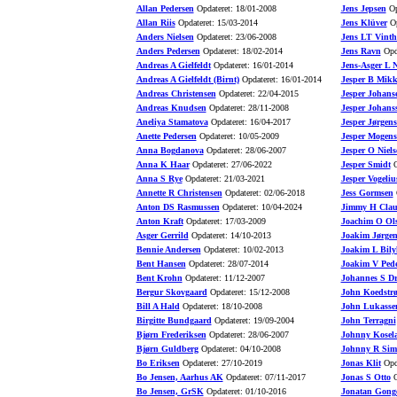
Allan Pedersen
Opdateret: 18/01-2008
Jens Jepsen
Op
Allan Riis
Opdateret: 15/03-2014
Jens Klüver
Op
Anders Nielsen
Opdateret: 23/06-2008
Jens LT Vinth
Anders Pedersen
Opdateret: 18/02-2014
Jens Ravn
Opda
Andreas A Gielfeldt
Opdateret: 16/01-2014
Jens-Asger L N
Andreas A Gielfeldt (Birnt)
Opdateret: 16/01-2014
Jesper B Mikk
Andreas Christensen
Opdateret: 22/04-2015
Jesper Johans
Andreas Knudsen
Opdateret: 28/11-2008
Jesper Johans
Aneliya Stamatova
Opdateret: 16/04-2017
Jesper Jørgen
Anette Pedersen
Opdateret: 10/05-2009
Jesper Mogens
Anna Bogdanova
Opdateret: 28/06-2007
Jesper O Niels
Anna K Haar
Opdateret: 27/06-2022
Jesper Smidt
O
Anna S Rye
Opdateret: 21/03-2021
Jesper Vogeliu
Annette R Christensen
Opdateret: 02/06-2018
Jess Gormsen
O
Anton DS Rasmussen
Opdateret: 10/04-2024
Jimmy H Clau
Anton Kraft
Opdateret: 17/03-2009
Joachim O Ol
Asger Gerrild
Opdateret: 14/10-2013
Joakim Jørgen
Bennie Andersen
Opdateret: 10/02-2013
Joakim L Bily
Bent Hansen
Opdateret: 28/07-2014
Joakim V Pede
Bent Krohn
Opdateret: 11/12-2007
Johannes S D
Bergur Skovgaard
Opdateret: 15/12-2008
John Koedstr
Bill A Hald
Opdateret: 18/10-2008
John Lukasse
Birgitte Bundgaard
Opdateret: 19/09-2004
John Terragni
Bjørn Frederiksen
Opdateret: 28/06-2007
Johnny Kosel
Bjørn Guldberg
Opdateret: 04/10-2008
Johnny R Sim
Bo Eriksen
Opdateret: 27/10-2019
Jonas Klit
Opda
Bo Jensen, Aarhus AK
Opdateret: 07/11-2017
Jonas S Otto
O
Bo Jensen, GrSK
Opdateret: 01/10-2016
Jonatan Gong