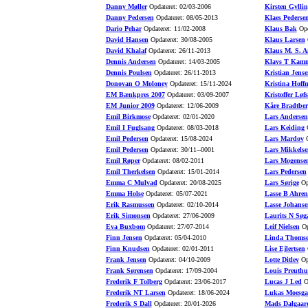
Danny Møller
Opdateret: 02/03-2006
Kirsten Gyllin
Danny Pedersen
Opdateret: 08/05-2013
Klaes Pederse
Dario Pehar
Opdateret: 11/02-2008
Klaus Bak
Opd
David Hansen
Opdateret: 30/08-2005
Klaus Larsen
O
David Khalaf
Opdateret: 26/11-2013
Klaus M. S. A
Dennis Andersen
Opdateret: 14/03-2005
Klavs T Kamm
Dennis Poulsen
Opdateret: 26/11-2013
Kristian Jense
Donovan O Moloney
Opdateret: 15/11-2024
Kristina Hoff
EM Bænkpres 2007
Opdateret: 03/09-2007
Kristoffer Løfs
EM Junior 2009
Opdateret: 12/06-2009
Kåre Bradtber
Emil Birkmose
Opdateret: 02/01-2020
Lars Andersen
Emil I Fuglsang
Opdateret: 08/03-2018
Lars Keiding
O
Emil Pedersen
Opdateret: 15/08-2024
Lars Mardov
O
Emil Pedersen
Opdateret: 30/11--0001
Lars Mikkelse
Emil Røper
Opdateret: 08/02-2011
Lars Mogense
Emil Therkelsen
Opdateret: 15/01-2014
Lars Pedersen
Emma C Mulvad
Opdateret: 20/08-2025
Lars Sørige
Opd
Emma Holse
Opdateret: 05/07-2021
Lasse B Ahren
Erik Rasmussen
Opdateret: 02/10-2014
Lasse Johanse
Erik Simonsen
Opdateret: 27/06-2009
Laurits N Søg
Eva Buxbom
Opdateret: 27/07-2014
Leif Nielsen
Op
Finn Jensen
Opdateret: 05/04-2010
Linda Thoms
Finn Knudsen
Opdateret: 02/01-2011
Lise Ejlertsen
O
Frank Jensen
Opdateret: 04/10-2009
Lotte Ditlev
Opd
Frank Sørensen
Opdateret: 17/09-2004
Louis Preuth
Frederik F Tolberg
Opdateret: 23/06-2017
Lucas J Led
Op
Frederik NT Larsen
Opdateret: 18/06-2024
Lukas Moesga
Frederik S Dall
Opdateret: 20/01-2026
Mads Dalgaar