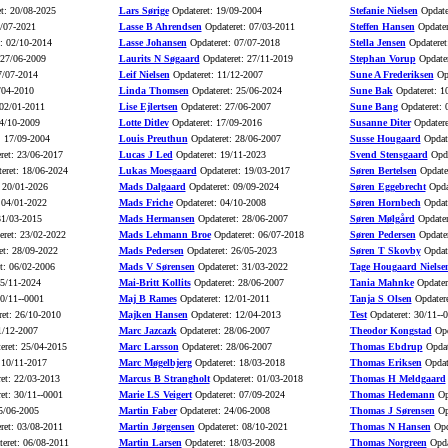
t: 20/08-2025
Lars Sørige
Opdateret: 19/09-2004
Stefanie Nielsen
Opdate
5/07-2021
Lasse B Ahrendsen
Opdateret: 07/03-2011
Steffen Hansen
Opdater
: 02/10-2014
Lasse Johansen
Opdateret: 07/07-2018
Stella Jensen
Opdateret
 27/06-2009
Laurits N Søgaard
Opdateret: 27/11-2019
Stephan Vorup
Opdater
7/07-2014
Leif Nielsen
Opdateret: 11/12-2007
Sune A Frederiksen
Opd
/04-2010
Linda Thomsen
Opdateret: 25/06-2024
Sune Bak
Opdateret: 1
 02/01-2011
Lise Ejlertsen
Opdateret: 27/06-2007
Sune Bang
Opdateret: 
4/10-2009
Lotte Ditlev
Opdateret: 17/09-2016
Susanne Diter
Opdatere
: 17/09-2004
Louis Preuthun
Opdateret: 28/06-2007
Susse Hougaard
Opdate
ret: 23/06-2017
Lucas J Led
Opdateret: 19/11-2023
Svend Stensgaard
Opda
eret: 18/06-2024
Lukas Moesgaard
Opdateret: 19/03-2017
Søren Bertelsen
Opdater
 20/01-2026
Mads Dalgaard
Opdateret: 09/09-2024
Søren Eggebrecht
Opdat
 04/01-2022
Mads Friche
Opdateret: 04/10-2008
Søren Hornbech
Opdate
31/03-2015
Mads Hermansen
Opdateret: 28/06-2007
Søren Mølgård
Opdater
ret: 23/02-2022
Mads Lehmann Broe
Opdateret: 06/07-2018
Søren Pedersen
Opdater
t: 28/09-2022
Mads Pedersen
Opdateret: 26/05-2023
Søren T Skovby
Opdate
t: 06/02-2006
Mads V Sørensen
Opdateret: 31/03-2022
Tage Hougaard Nielse
15/11-2024
Mai-Britt Kollits
Opdateret: 28/06-2007
Tania Mahnke
Opdater
0/11--0001
Maj B Rames
Opdateret: 12/01-2011
Tanja S Olsen
Opdatere
et: 26/10-2010
Majken Hansen
Opdateret: 12/04-2013
Test
Opdateret: 30/11--
1/12-2007
Marc Jazcazk
Opdateret: 28/06-2007
Theodor Kongstad
Opd
eret: 25/04-2015
Marc Larsson
Opdateret: 28/06-2007
Thomas Ebdrup
Opdat
 10/11-2017
Marc Møgelbjerg
Opdateret: 18/03-2018
Thomas Eriksen
Opdat
et: 22/03-2013
Marcus B Strangholt
Opdateret: 01/03-2018
Thomas H Meldgaard
et: 30/11--0001
Marie LS Veigert
Opdateret: 07/09-2024
Thomas Hedemann
Opd
5/06-2005
Martin Faber
Opdateret: 24/06-2008
Thomas J Sørensen
Opd
ret: 03/08-2011
Martin Jørgensen
Opdateret: 08/10-2021
Thomas N Hansen
Opd
eret: 06/08-2011
Martin Larsen
Opdateret: 18/03-2008
Thomas Norgreen
Opda