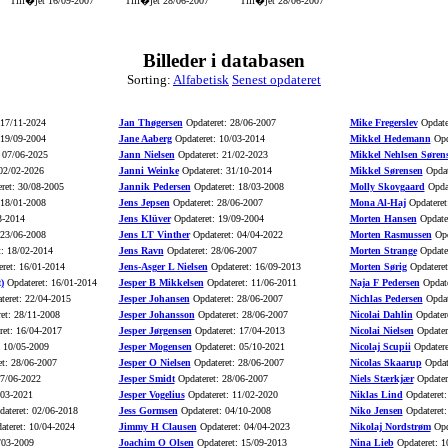
Tilf�jet 16/09-2007
Tilf�jet 28/06-2007
Tilf�jet 28/06-2007
Billeder i databasen
Sorting:
Alfabetisk
Senest opdateret
 17/11-2024
Jan Thøgersen
Opdateret: 28/06-2007
Mike Fregerslev
Opdate
 19/09-2004
Jane Aaberg
Opdateret: 10/03-2014
Mikkel Hedemann
Opd
 07/06-2025
Jann Nielsen
Opdateret: 21/02-2023
Mikkel Nehlsen Søren
02/02-2026
Janni Weinke
Opdateret: 31/10-2014
Mikkel Sørensen
Opdat
ret: 30/08-2005
Jannik Pedersen
Opdateret: 18/03-2008
Molly Skovgaard
Opdat
 18/01-2008
Jens Jepsen
Opdateret: 28/06-2007
Mona Al-Haj
Opdateret
3-2014
Jens Klüver
Opdateret: 19/09-2004
Morten Hansen
Opdater
 23/06-2008
Jens LT Vinther
Opdateret: 04/04-2022
Morten Rasmussen
Opd
: 18/02-2014
Jens Ravn
Opdateret: 28/06-2007
Morten Strange
Opdater
ret: 16/01-2014
Jens-Asger L Nielsen
Opdateret: 16/09-2013
Morten Sørig
Opdateret
)
Opdateret: 16/01-2014
Jesper B Mikkelsen
Opdateret: 11/06-2011
Naja F Pedersen
Opdate
eret: 22/04-2015
Jesper Johansen
Opdateret: 28/06-2007
Nichlas Pedersen
Opdat
et: 28/11-2008
Jesper Johansson
Opdateret: 28/06-2007
Nicolai Dahlin
Opdatere
et: 16/04-2017
Jesper Jørgensen
Opdateret: 17/04-2013
Nicolai Nielsen
Opdater
 10/05-2009
Jesper Mogensen
Opdateret: 05/10-2021
Nicolaj Scupii
Opdatere
t: 28/06-2007
Jesper O Nielsen
Opdateret: 28/06-2007
Nicolas Skaarup
Opdat
27/06-2022
Jesper Smidt
Opdateret: 28/06-2007
Niels Stærkjær
Opdater
/03-2021
Jesper Vogelius
Opdateret: 11/02-2020
Niklas Lind
Opdateret:
ateret: 02/06-2018
Jess Gormsen
Opdateret: 04/10-2008
Niko Jensen
Opdateret:
teret: 10/04-2024
Jimmy H Clausen
Opdateret: 04/04-2023
Nikolaj Nordstrøm
Opd
/03-2009
Joachim O Olsen
Opdateret: 15/09-2013
Nina Lieb
Opdateret: 1