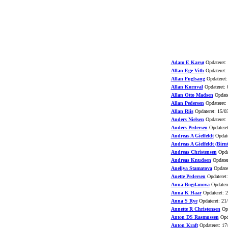
Adam E Karsø
Opdateret:
Allan Ege Vith
Opdateret:
Allan Fuglsang
Opdateret:
Allan Kornval
Opdateret: 
Allan Otto Madsen
Opdate
Allan Pedersen
Opdateret:
Allan Riis
Opdateret: 15/0
Anders Nielsen
Opdateret:
Anders Pedersen
Opdateret
Andreas A Gielfeldt
Opdate
Andreas A Gielfeldt (Birnt
Andreas Christensen
Opdat
Andreas Knudsen
Opdater
Aneliya Stamatova
Opdater
Anette Pedersen
Opdateret:
Anna Bogdanova
Opdatere
Anna K Haar
Opdateret: 
Anna S Rye
Opdateret: 21
Annette R Christensen
Opd
Anton DS Rasmussen
Opda
Anton Kraft
Opdateret: 17