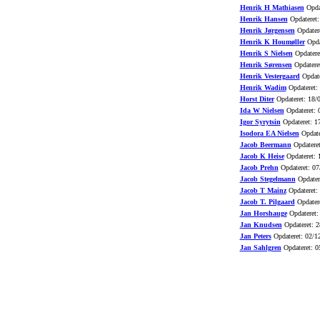
Henrik H Mathiasen
Opdat
Henrik Hansen
Opdateret:
Henrik Jørgensen
Opdatere
Henrik K Houmøller
Opda
Henrik S Nielsen
Opdatere
Henrik Sørensen
Opdatere
Henrik Vestergaard
Opdate
Henrik Wadim
Opdateret:
Horst Diter
Opdateret: 18/
Ida W Nielsen
Opdateret: 
Igor Syrytsin
Opdateret: 1
Isodora EA Nielsen
Opdate
Jacob Beermann
Opdateret
Jacob K Heise
Opdateret: 
Jacob Prehn
Opdateret: 07
Jacob Stegelmann
Opdater
Jacob T Mainz
Opdateret:
Jacob T. Pilgaard
Opdatere
Jan Horshauge
Opdateret:
Jan Knudsen
Opdateret: 2
Jan Peters
Opdateret: 02/1
Jan Sahlgren
Opdateret: 0