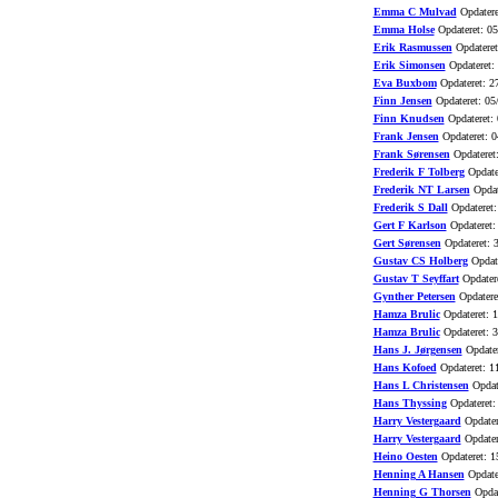
Emma C Mulvad
Opdatere
Emma Holse
Opdateret: 0
Erik Rasmussen
Opdateret
Erik Simonsen
Opdateret:
Eva Buxbom
Opdateret: 2
Finn Jensen
Opdateret: 05
Finn Knudsen
Opdateret:
Frank Jensen
Opdateret: 0
Frank Sørensen
Opdateret
Frederik F Tolberg
Opdate
Frederik NT Larsen
Opdat
Frederik S Dall
Opdateret:
Gert F Karlson
Opdateret:
Gert Sørensen
Opdateret: 
Gustav CS Holberg
Opdate
Gustav T Seyffart
Opdatere
Gynther Petersen
Opdatere
Hamza Brulic
Opdateret: 
Hamza Brulic
Opdateret: 3
Hans J. Jørgensen
Opdater
Hans Kofoed
Opdateret: 1
Hans L Christensen
Opdat
Hans Thyssing
Opdateret:
Harry Vestergaard
Opdater
Harry Vestergaard
Opdater
Heino Oesten
Opdateret: 1
Henning A Hansen
Opdate
Henning G Thorsen
Opdat