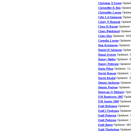
Christian N Enger
Opdater
Christoffer K Riis
Opdatere
Christoffer Larsen
Opdater
Cilie LA Simonsen
Opdater
Cindy N Bunnak
Opdatere
Clara H Barsøe
Opdateret:
Claus Bjørklund
Opdatere
Claus Hou
Opdateret: 18/
Cornelia Larsen
Opdateret
Dan Kristensen
Opdateret:
Daniel H Sørensen
Opdater
Danni Iversen
Opdateret: 
Danny Møller
Opdateret: 
Danny Pedersen
Opdateret
Dario Pehar
Opdateret: 11
David Hansen
Opdateret: 
David Khalaf
Opdateret: 2
Dennis Andersen
Opdatere
Dennis Poulsen
Opdateret:
Donovan O Moloney
Opdat
EM Bænkpres 2007
Opdat
EM Junior 2009
Opdateret
Emil Birkmose
Opdateret:
Emil I Fuglsang
Opdateret
Emil Pedersen
Opdateret: 
Emil Pedersen
Opdateret: 
Emil Røper
Opdateret: 08/
Emil Therkelsen
Opdateret