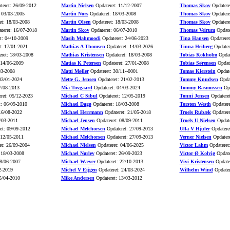
eret: 26/09-2012
Martin Nielsen
Opdateret: 11/12-2007
Thomas Skov
Opdatere
 03/03-2005
Martin Nors
Opdateret: 18/03-2008
Thomas Skov
Opdatere
t: 18/03-2008
Martin Olsen
Opdateret: 18/03-2008
Thomas Skov
Opdatere
teret: 16/07-2018
Martin Skov
Opdateret: 06/07-2010
Thomas Veirum
Opdate
t: 04/10-2009
Masih Mahmoodi
Opdateret: 24/06-2023
Tina Hansen
Opdateret
t: 17/01-2021
Mathias A Thomsen
Opdateret: 14/03-2026
Tinna Heiberg
Opdater
ret: 18/03-2008
Mathias Kristensen
Opdateret: 18/03-2008
Tobias Kokholm
Opdat
 14/06-2009
Matias K Petersen
Opdateret: 27/01-2008
Tobias Sørensen
Opdate
03-2008
Matti Møller
Opdateret: 30/11--0001
Tomas Kierstein
Opdate
03/01-2024
Mette G. Jensen
Opdateret: 21/02-2013
Tommy Knudsen
Opdat
7/08-2013
Mia Tovgaard
Opdateret: 04/03-2024
Tommy Rasmussen
Opd
ret: 05/12-2023
Michael C Sibul
Opdateret: 12/05-2019
Tonni Jensen
Opdateret
: 06/09-2010
Michael Dagø
Opdateret: 18/03-2008
Torsten Westh
Opdatere
16/08-2022
Michael Herrmann
Opdateret: 21/05-2018
Troels Rubæk
Opdatere
/03-2011
Michael Jensen
Opdateret: 08/09-2011
Troels U Nielsen
Opdate
et: 09/09-2012
Michael Melchorsen
Opdateret: 27/09-2013
Ulla V Hjuler
Opdatere
 12/05-2011
Michael Melchorsen
Opdateret: 27/09-2013
Verner Nielsen
Opdatere
t: 26/09-2004
Michael Nielsen
Opdateret: 04/06-2025
Victor Lahm
Opdateret
 18/03-2008
Michael Nørlev
Opdateret: 26/09-2023
Victor Ø Kolvig
Opdate
8/06-2007
Michael Wæver
Opdateret: 22/10-2013
Vivi Kristensen
Opdater
2-2019
Michel V Eijgen
Opdateret: 24/03-2024
Wilhelm Wind
Opdater
5/04-2010
Mike Andersen
Opdateret: 13/03-2012