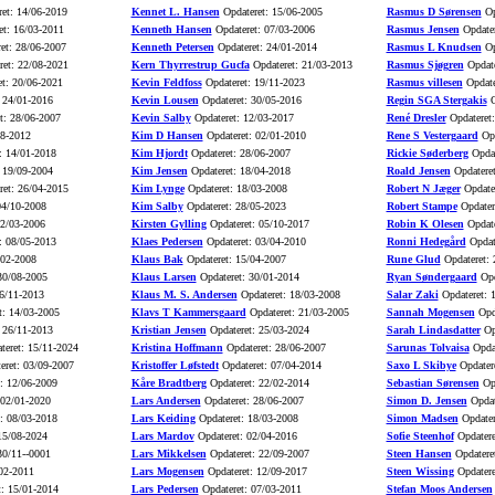
et: 14/06-2019
Kennet L. Hansen
Opdateret: 15/06-2005
Rasmus D Sørensen
Op
t: 16/03-2011
Kenneth Hansen
Opdateret: 07/03-2006
Rasmus Jensen
Opdater
et: 28/06-2007
Kenneth Petersen
Opdateret: 24/01-2014
Rasmus L Knudsen
Op
et: 22/08-2021
Kern Thyrrestrup Gucfa
Opdateret: 21/03-2013
Rasmus Sjøgren
Opdate
t: 20/06-2021
Kevin Feldfoss
Opdateret: 19/11-2023
Rasmus villesen
Opdate
 24/01-2016
Kevin Lousen
Opdateret: 30/05-2016
Regin SGA Stergakis
O
t: 28/06-2007
Kevin Salby
Opdateret: 12/03-2017
René Dresler
Opdateret:
08-2012
Kim D Hansen
Opdateret: 02/01-2010
Rene S Vestergaard
Opd
: 14/01-2018
Kim Hjordt
Opdateret: 28/06-2007
Rickie Søderberg
Opdat
 19/09-2004
Kim Jensen
Opdateret: 18/04-2018
Roald Jensen
Opdateret
et: 26/04-2015
Kim Lynge
Opdateret: 18/03-2008
Robert N Jæger
Opdater
04/10-2008
Kim Salby
Opdateret: 28/05-2023
Robert Stampe
Opdater
02/03-2006
Kirsten Gylling
Opdateret: 05/10-2017
Robin K Olesen
Opdate
: 08/05-2013
Klaes Pedersen
Opdateret: 03/04-2010
Ronni Hedegård
Opdat
/02-2008
Klaus Bak
Opdateret: 15/04-2007
Rune Glud
Opdateret: 
30/08-2005
Klaus Larsen
Opdateret: 30/01-2014
Ryan Søndergaard
Opd
6/11-2013
Klaus M. S. Andersen
Opdateret: 18/03-2008
Salar Zaki
Opdateret: 
t: 14/03-2005
Klavs T Kammersgaard
Opdateret: 21/03-2005
Sannah Mogensen
Opda
 26/11-2013
Kristian Jensen
Opdateret: 25/03-2024
Sarah Lindasdatter
Opd
eret: 15/11-2024
Kristina Hoffmann
Opdateret: 28/06-2007
Sarunas Tolvaisa
Opdat
eret: 03/09-2007
Kristoffer Løfstedt
Opdateret: 07/04-2014
Saxo L Skibye
Opdatere
: 12/06-2009
Kåre Bradtberg
Opdateret: 22/02-2014
Sebastian Sørensen
Opd
 02/01-2020
Lars Andersen
Opdateret: 28/06-2007
Simon D. Jensen
Opdat
: 08/03-2018
Lars Keiding
Opdateret: 18/03-2008
Simon Madsen
Opdater
15/08-2024
Lars Mardov
Opdateret: 02/04-2016
Sofie Steenhof
Opdatere
30/11--0001
Lars Mikkelsen
Opdateret: 22/09-2007
Steen Hansen
Opdatere
02-2011
Lars Mogensen
Opdateret: 12/09-2017
Steen Wissing
Opdatere
: 15/01-2014
Lars Pedersen
Opdateret: 07/03-2011
Stefan Moos Andersen