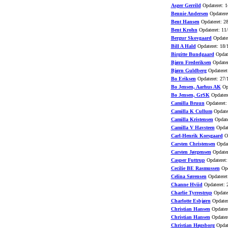
Asger Gerrild
Opdateret: 1
Bennie Andersen
Opdatere
Bent Hansen
Opdateret: 2
Bent Krohn
Opdateret: 11
Bergur Skovgaard
Opdater
Bill A Hald
Opdateret: 18/
Birgitte Bundgaard
Opdate
Bjørn Frederiksen
Opdater
Bjørn Guldberg
Opdateret
Bo Eriksen
Opdateret: 27/
Bo Jensen, Aarhus AK
Opd
Bo Jensen, GrSK
Opdatere
Camilla Bruun
Opdateret:
Camilla K Cullum
Opdater
Camilla Kristensen
Opdate
Camilla V Havsteen
Opdat
Carl-Henrik Korsgaard
Op
Carsten Christensen
Opdat
Carsten Jørgensen
Opdater
Casper Futtrup
Opdateret:
Cecilie BE Rasmussen
Opd
Celina Sørensen
Opdateret
Channe Hviid
Opdateret: 
Charlie Tyrrestrup
Opdater
Charlotte Esbjørn
Opdater
Christian Hansen
Opdatere
Christian Hansen
Opdatere
Christian Høgsborg
Opdat