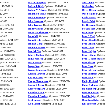
4/10-2013
Joakim Jørgensen
Opdateret: 11/12-2018
Noel J Bøgh
Opdateret:
t: 10/02-2013
Joakim L Bilyk
Opdateret: 20/11-2018
Ole Madsen
Opdateret:
8/07-2014
Joakim V Pedersen
Opdateret: 06/10-2007
Oliver Olesen
Opdatere
/12-2007
Johannes S Drews
Opdateret: 18/03-2008
Otto Stoklund
Opdatere
et: 15/12-2008
John Koedstrøm
Opdateret: 29/09-2020
Patrik Nielsen
Opdatere
10-2008
John Lukassen
Opdateret: 08/11-2021
Patryk Bolek
Opdateret
ret: 19/09-2004
John Terragni
Opdateret: 25/10-2024
Per Hermann
Opdateret
et: 28/06-2007
Johnny Kosela
Opdateret: 30/08-2016
Per Jänichen
Opdateret
: 04/10-2008
Johnny R Simonsen
Opdateret: 05/08-2011
Per Kyneb
Opdateret: 
10-2019
Jonas Klit
Opdateret: 13/04-2026
Peter B Tind
Opdateret
ateret: 07/11-2017
Jonas S Otto
Opdateret: 28/01-2018
Peter Eltzholtz
Opdatere
t: 01/10-2016
Jonatan Gonge
Opdateret: 25/09-2015
Peter Eriksen
Opdateret
 28/06-2007
Jonathan Nielsen
Opdateret: 20/05-2024
Peter Garby
Opdateret:
et: 10/11-2023
Jose del Pino
Opdateret: 28/06-2007
Peter Holkjær
Opdatere
ret: 18/03-2008
Jules B Colding
Opdateret: 02/11-2022
Peter Højlund
Opdatere
eret: 07/04-2016
Julius Madsen
Opdateret: 07/04-2010
Peter I Jensen-smidt
Op
dateret: 27/11-2015
Just Kielberg
Opdateret: 18/02-2007
Peter Nielsen
Opdateret
eret: 19/09-2004
Jørgen Krog
Opdateret: 18/03-2008
Peter Olsen
Opdateret: 
et: 25/06-2008
Jørgen Rasmussen
Opdateret: 08/04-2013
Peter Petersen
Opdatere
 18/03-2008
Karsten Laursen
Opdateret: 15/11-2008
Peter Sikemsen
Opdater
ateret: 08/04-2019
Kasper Fardan
Opdateret: 01/02-2013
Peter Wood
Opdateret: 
: 22/09-2024
Kasper Martinussen
Opdateret: 28/03-2024
Philip K Nickel
Opdate
23/03-2017
Kasper P Jensen
Opdateret: 17/03-2014
Philip Stehning
Opdate
et: 18/03-2008
Kate Vestergaard
Opdateret: 28/06-2007
Pia Skovborg
Opdatere
et: 14/10-2015
Kathrine H Bak
Opdateret: 20/11-2011
Poul Brandstrup
Opdat
t: 30/11--0001
Kathrine J Forsberg
Opdateret: 28/01-2019
Poul Rusbjerg
Opdatere
t: 08/09-2024
Keld Ingerslev
Opdateret: 28/06-2007
Quendrim Halili
Opdat
eret: 13/11-2012
Keld Larsen
Opdateret: 18/03-2008
Ralf Jacobsen
Opdatere