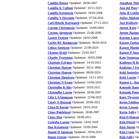
Camilla Bruun
Opdateret: 28/06-2007
Jonathan Niel
Camilla K Cullum
Opdateret: 10/11-2023
Jose del Pino
O
Camilla Kristensen
Opdateret: 18/03-2008
Jules B Coldi
Camilla V Havsteen
Opdateret: 07/04-2016
Julius Madse
Carl-Henrik Korsgaard
Opdateret: 27/11-2015
Just Kielberg
O
Carsten Christensen
Opdateret: 19/09-2004
Jørgen Krog
Op
Carsten Jørgensen
Opdateret: 25/06-2008
Jørgen Rasmu
Casper Futtrup
Opdateret: 18/03-2008
Karsten Laurs
Cecilie BE Rasmussen
Opdateret: 08/04-2019
Kasper Farda
Celina Sørensen
Opdateret: 22/09-2024
Kasper Marti
Channe Hviid
Opdateret: 23/03-2017
Kasper P Jens
Charlie Tyrrestrup
Opdateret: 18/03-2008
Kate Vesterga
Charlotte Esbjørn
Opdateret: 14/10-2015
Kathrine H B
Christian Hansen
Opdateret: 30/11--0001
Kathrine J Fo
Christian Hansen
Opdateret: 08/09-2024
Keld Ingerslev
Christian Høgsborg
Opdateret: 13/11-2012
Keld Larsen
Op
Christian N Enger
Opdateret: 14/06-2019
Kennet L. Ha
Christoffer K Riis
Opdateret: 16/03-2011
Kenneth Hans
Christoffer Larsen
Opdateret: 28/06-2007
Kenneth Peter
Cilie LA Simonsen
Opdateret: 22/08-2021
Kern Thyrrest
Cindy N Bunnak
Opdateret: 20/06-2021
Kevin Feldfos
Clara H Barsøe
Opdateret: 24/01-2016
Kevin Lousen
Claus Bjørklund
Opdateret: 28/06-2007
Kevin Salby
Op
Claus Hou
Opdateret: 18/08-2012
Kim D Hanse
Cornelia Larsen
Opdateret: 14/01-2018
Kim Hjordt
Op
Dan Kristensen
Opdateret: 19/09-2004
Kim Jensen
Op
Daniel H Sørensen
Opdateret: 26/04-2015
Kim Lynge
Opd
Danni Iversen
Opdateret: 04/10-2008
Kim Salby
Opd