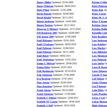
Danny Møller
Opdateret: 02/03-2006
Kirsten Gyllin
Danny Pedersen
Opdateret: 08/05-2013
Klaes Pederse
Dario Pehar
Opdateret: 11/02-2008
Klaus Bak
Opd
David Hansen
Opdateret: 30/08-2005
Klaus Larsen
O
David Khalaf
Opdateret: 26/11-2013
Klaus M. S. A
Dennis Andersen
Opdateret: 14/03-2005
Klavs T Kamm
Dennis Poulsen
Opdateret: 26/11-2013
Kristian Jense
Donovan O Moloney
Opdateret: 15/11-2024
Kristina Hoff
EM Bænkpres 2007
Opdateret: 03/09-2007
Kristoffer Løfs
EM Junior 2009
Opdateret: 12/06-2009
Kåre Bradtber
Emil Birkmose
Opdateret: 02/01-2020
Lars Andersen
Emil I Fuglsang
Opdateret: 08/03-2018
Lars Keiding
O
Emil Pedersen
Opdateret: 15/08-2024
Lars Mardov
O
Emil Pedersen
Opdateret: 30/11--0001
Lars Mikkelse
Emil Røper
Opdateret: 08/02-2011
Lars Mogense
Emil Therkelsen
Opdateret: 15/01-2014
Lars Pedersen
Emma C Mulvad
Opdateret: 20/08-2025
Lars Sørige
Opd
Emma Holse
Opdateret: 05/07-2021
Lasse B Ahren
Erik Rasmussen
Opdateret: 02/10-2014
Lasse Johanse
Erik Simonsen
Opdateret: 27/06-2009
Laurits N Søg
Eva Buxbom
Opdateret: 27/07-2014
Leif Nielsen
Op
Finn Jensen
Opdateret: 05/04-2010
Linda Thoms
Finn Knudsen
Opdateret: 02/01-2011
Lise Ejlertsen
O
Frank Jensen
Opdateret: 04/10-2009
Lotte Ditlev
Opd
Frank Sørensen
Opdateret: 17/09-2004
Louis Preuth
Frederik F Tolberg
Opdateret: 23/06-2017
Lucas J Led
Op
Frederik NT Larsen
Opdateret: 18/06-2024
Lukas Moesga
Frederik S Dall
Opdateret: 20/01-2026
Mads Dalgaar