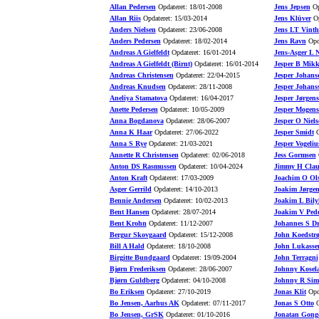
Allan Pedersen
Opdateret: 18/01-2008
Jens Jepsen
Op
Allan Riis
Opdateret: 15/03-2014
Jens Klüver
Op
Anders Nielsen
Opdateret: 23/06-2008
Jens LT Vinth
Anders Pedersen
Opdateret: 18/02-2014
Jens Ravn
Opda
Andreas A Gielfeldt
Opdateret: 16/01-2014
Jens-Asger L N
Andreas A Gielfeldt (Birnt)
Opdateret: 16/01-2014
Jesper B Mikk
Andreas Christensen
Opdateret: 22/04-2015
Jesper Johans
Andreas Knudsen
Opdateret: 28/11-2008
Jesper Johans
Aneliya Stamatova
Opdateret: 16/04-2017
Jesper Jørgen
Anette Pedersen
Opdateret: 10/05-2009
Jesper Mogens
Anna Bogdanova
Opdateret: 28/06-2007
Jesper O Niels
Anna K Haar
Opdateret: 27/06-2022
Jesper Smidt
O
Anna S Rye
Opdateret: 21/03-2021
Jesper Vogeliu
Annette R Christensen
Opdateret: 02/06-2018
Jess Gormsen
O
Anton DS Rasmussen
Opdateret: 10/04-2024
Jimmy H Clau
Anton Kraft
Opdateret: 17/03-2009
Joachim O Ol
Asger Gerrild
Opdateret: 14/10-2013
Joakim Jørgen
Bennie Andersen
Opdateret: 10/02-2013
Joakim L Bily
Bent Hansen
Opdateret: 28/07-2014
Joakim V Pede
Bent Krohn
Opdateret: 11/12-2007
Johannes S D
Bergur Skovgaard
Opdateret: 15/12-2008
John Koedstr
Bill A Hald
Opdateret: 18/10-2008
John Lukasse
Birgitte Bundgaard
Opdateret: 19/09-2004
John Terragni
Bjørn Frederiksen
Opdateret: 28/06-2007
Johnny Kosel
Bjørn Guldberg
Opdateret: 04/10-2008
Johnny R Sim
Bo Eriksen
Opdateret: 27/10-2019
Jonas Klit
Opda
Bo Jensen, Aarhus AK
Opdateret: 07/11-2017
Jonas S Otto
O
Bo Jensen, GrSK
Opdateret: 01/10-2016
Jonatan Gong