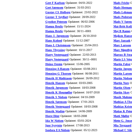
Gert F Karlson
Opdateret: 04/01-2022
Mads Friche
Op
Gert Sørensen
Opdateret: 31/03-2015
Mads Herman
Gustav CS Holberg
Opdateret: 23/02-2022
Mads Lehman
Gustav T Seyffart
Opdateret: 28/09-2022
Mads Pederse
Gynther Petersen
Opdateret: 06/02-2006
Mads V Søren
Hamza Brulic
Opdateret: 15/11-2024
Mai-Britt Koll
Hamza Brulic
Opdateret: 30/11--0001
Maj B Rames
O
Hans J. Jørgensen
Opdateret: 26/10-2010
Majken Hans
Hans Kofoed
Opdateret: 11/12-2007
Marc Jazcazk
O
Hans L Christensen
Opdateret: 25/04-2015
Marc Larsson
Hans Thyssing
Opdateret: 10/11-2017
Marc Møgelbje
Harry Vestergaard
Opdateret: 22/03-2013
Marcus B Stra
Harry Vestergaard
Opdateret: 30/11--0001
Marie LS Veig
Heino Oesten
Opdateret: 15/06-2005
Martin Faber
O
Henning A Hansen
Opdateret: 03/08-2011
Martin Jørgen
Henning G Thorsen
Opdateret: 06/08-2011
Martin Larsen
Henrik H Mathiasen
Opdateret: 26/09-2012
Martin Nielse
Henrik Hansen
Opdateret: 03/03-2005
Martin Nors
Op
Henrik Jørgensen
Opdateret: 18/03-2008
Martin Olsen
O
Henrik K Houmøller
Opdateret: 16/07-2018
Martin Skov
O
Henrik S Nielsen
Opdateret: 04/10-2009
Masih Mahmo
Henrik Sørensen
Opdateret: 17/01-2021
Mathias A Th
Henrik Vestergaard
Opdateret: 18/03-2008
Mathias Krist
Henrik Wadim
Opdateret: 14/06-2009
Matias K Pete
Horst Diter
Opdateret: 18/03-2008
Matti Møller
Op
Ida W Nielsen
Opdateret: 03/01-2024
Mette G. Jens
Igor Syrytsin
Opdateret: 17/08-2013
Mia Tovgaard
Isodora EA Nielsen
Opdateret: 05/12-2023
Michael C Sib