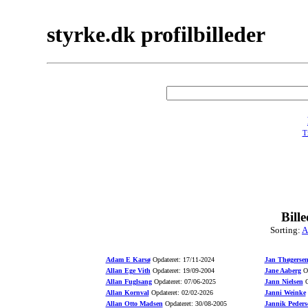
styrke.dk profilbilleder
Ti
Bill
Sorting:
A
Adam E Karsø
Opdateret: 17/11-2024
Jan Thøgerse
Allan Ege Vith
Opdateret: 19/09-2004
Jane Aaberg
Op
Allan Fuglsang
Opdateret: 07/06-2025
Jann Nielsen
O
Allan Kornval
Opdateret: 02/02-2026
Janni Weinke
Allan Otto Madsen
Opdateret: 30/08-2005
Jannik Peders