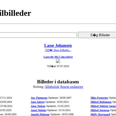
ilbilleder
Lasse Johansen
Tilf�j flere billeder...
Lasse før 302.5 dm udstyr
Tilf�jet 07/07-2018
Billeder i databasen
Sorting:
Alfabetisk
Senest opdateret
 17/11-2024
Jan Thøgersen
Opdateret: 28/06-2007
Mike Fregerslev
Opdate
 19/09-2004
Jane Aaberg
Opdateret: 10/03-2014
Mikkel Hedemann
Opd
 07/06-2025
Jann Nielsen
Opdateret: 21/02-2023
Mikkel Nehlsen Søren
02/02-2026
Janni Weinke
Opdateret: 31/10-2014
Mikkel Sørensen
Opdat
ret: 30/08-2005
Jannik Pedersen
Opdateret: 18/03-2008
Molly Skovgaard
Opdat