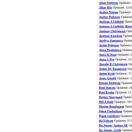
Allan Pedersen
Opdateret:
Allan Riis
Opdateret: 15/0
Anders Nielsen
Opdateret:
Anders Pedersen
Opdateret
Andreas A Gielfeldt
Opdate
Andreas A Gielfeldt (Birnt
Andreas Christensen
Opdat
Andreas Knudsen
Opdater
Aneliya Stamatova
Opdater
Anette Pedersen
Opdateret:
Anna Bogdanova
Opdatere
Anna K Haar
Opdateret: 
Anna S Rye
Opdateret: 21
Annette R Christensen
Opd
Anton DS Rasmussen
Opda
Anton Kraft
Opdateret: 17
Asger Gerrild
Opdateret: 1
Bennie Andersen
Opdatere
Bent Hansen
Opdateret: 2
Bent Krohn
Opdateret: 11
Bergur Skovgaard
Opdater
Bill A Hald
Opdateret: 18/
Birgitte Bundgaard
Opdate
Bjørn Frederiksen
Opdater
Bjørn Guldberg
Opdateret
Bo Eriksen
Opdateret: 27/
Bo Jensen, Aarhus AK
Opd
Bo Jensen, GrSK
Opdatere