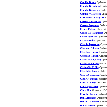
Camilla Bruun
Opdateret:
Camilla K Cullum
Opdater
Camilla Kristensen
Opdate
Camilla V Havsteen
Opdat
Carl-Henrik Korsgaard
Op
Carsten Christensen
Opdat
Carsten Jørgensen
Opdater
Casper Futtrup
Opdateret:
Cecilie BE Rasmussen
Opd
Celina Sørensen
Opdateret
Channe Hviid
Opdateret: 
Charlie Tyrrestrup
Opdater
Charlotte Esbjørn
Opdater
Christian Hansen
Opdatere
Christian Hansen
Opdatere
Christian Høgsborg
Opdat
Christian N Enger
Opdater
Christoffer K Riis
Opdatere
Christoffer Larsen
Opdater
Cilie LA Simonsen
Opdater
Cindy N Bunnak
Opdatere
Clara H Barsøe
Opdateret:
Claus Bjørklund
Opdatere
Claus Hou
Opdateret: 18/
Cornelia Larsen
Opdateret
Dan Kristensen
Opdateret:
Daniel H Sørensen
Opdater
Danni Iversen
Opdateret: 