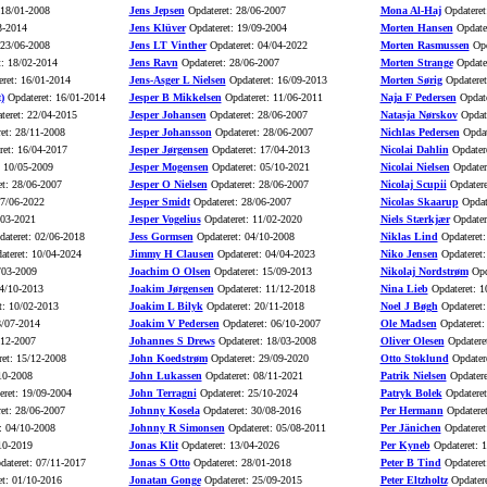
 18/01-2008
Jens Jepsen
Opdateret: 28/06-2007
Mona Al-Haj
Opdateret
3-2014
Jens Klüver
Opdateret: 19/09-2004
Morten Hansen
Opdater
 23/06-2008
Jens LT Vinther
Opdateret: 04/04-2022
Morten Rasmussen
Opd
: 18/02-2014
Jens Ravn
Opdateret: 28/06-2007
Morten Strange
Opdater
ret: 16/01-2014
Jens-Asger L Nielsen
Opdateret: 16/09-2013
Morten Sørig
Opdateret
)
Opdateret: 16/01-2014
Jesper B Mikkelsen
Opdateret: 11/06-2011
Naja F Pedersen
Opdate
eret: 22/04-2015
Jesper Johansen
Opdateret: 28/06-2007
Natasja Nørskov
Opdate
et: 28/11-2008
Jesper Johansson
Opdateret: 28/06-2007
Nichlas Pedersen
Opdat
et: 16/04-2017
Jesper Jørgensen
Opdateret: 17/04-2013
Nicolai Dahlin
Opdatere
 10/05-2009
Jesper Mogensen
Opdateret: 05/10-2021
Nicolai Nielsen
Opdater
t: 28/06-2007
Jesper O Nielsen
Opdateret: 28/06-2007
Nicolaj Scupii
Opdatere
27/06-2022
Jesper Smidt
Opdateret: 28/06-2007
Nicolas Skaarup
Opdat
/03-2021
Jesper Vogelius
Opdateret: 11/02-2020
Niels Stærkjær
Opdater
ateret: 02/06-2018
Jess Gormsen
Opdateret: 04/10-2008
Niklas Lind
Opdateret:
teret: 10/04-2024
Jimmy H Clausen
Opdateret: 04/04-2023
Niko Jensen
Opdateret:
/03-2009
Joachim O Olsen
Opdateret: 15/09-2013
Nikolaj Nordstrøm
Opd
4/10-2013
Joakim Jørgensen
Opdateret: 11/12-2018
Nina Lieb
Opdateret: 1
t: 10/02-2013
Joakim L Bilyk
Opdateret: 20/11-2018
Noel J Bøgh
Opdateret:
8/07-2014
Joakim V Pedersen
Opdateret: 06/10-2007
Ole Madsen
Opdateret:
/12-2007
Johannes S Drews
Opdateret: 18/03-2008
Oliver Olesen
Opdatere
et: 15/12-2008
John Koedstrøm
Opdateret: 29/09-2020
Otto Stoklund
Opdatere
10-2008
John Lukassen
Opdateret: 08/11-2021
Patrik Nielsen
Opdatere
ret: 19/09-2004
John Terragni
Opdateret: 25/10-2024
Patryk Bolek
Opdateret
et: 28/06-2007
Johnny Kosela
Opdateret: 30/08-2016
Per Hermann
Opdateret
: 04/10-2008
Johnny R Simonsen
Opdateret: 05/08-2011
Per Jänichen
Opdateret
10-2019
Jonas Klit
Opdateret: 13/04-2026
Per Kyneb
Opdateret: 
ateret: 07/11-2017
Jonas S Otto
Opdateret: 28/01-2018
Peter B Tind
Opdateret
t: 01/10-2016
Jonatan Gonge
Opdateret: 25/09-2015
Peter Eltzholtz
Opdatere