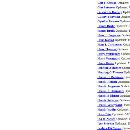
Gert F Karlson
Opdateret:
Gert Sørensen
Opdateret: 
Gustav CS Holberg
Opdate
Gustav T Seyffart
Opdatere
Gynther Petersen
Opdatere
Hamza Brulic
Opdateret: 
Hamza Brulic
Opdateret: 3
Hans J. Jørgensen
Opdater
Hans Kofoed
Opdateret: 1
Hans L Christensen
Opdat
Hans Thyssing
Opdateret:
Harry Vestergaard
Opdater
Harry Vestergaard
Opdater
Heino Oesten
Opdateret: 1
Henning A Hansen
Opdate
Henning G Thorsen
Opdat
Henrik H Mathiasen
Opdat
Henrik Hansen
Opdateret:
Henrik Jørgensen
Opdatere
Henrik K Houmøller
Opda
Henrik S Nielsen
Opdatere
Henrik Sørensen
Opdatere
Henrik Vestergaard
Opdate
Henrik Wadim
Opdateret:
Horst Diter
Opdateret: 18/
Ida W Nielsen
Opdateret: 
Igor Syrytsin
Opdateret: 1
Isodora EA Nielsen
Opdate