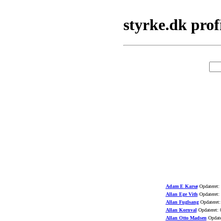
styrke.dk prof
Adam E Karsø
Opdateret:
Allan Ege Vith
Opdateret:
Allan Fuglsang
Opdateret:
Allan Kornval
Opdateret: 
Allan Otto Madsen
Opdate