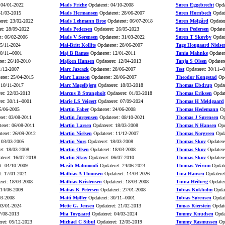
 04/01-2022
Mads Friche
Opdateret: 04/10-2008
Søren Eggebrecht
Opdat
31/03-2015
Mads Hermansen
Opdateret: 28/06-2007
Søren Hornbech
Opdate
ret: 23/02-2022
Mads Lehmann Broe
Opdateret: 06/07-2018
Søren Mølgård
Opdater
t: 28/09-2022
Mads Pedersen
Opdateret: 26/05-2023
Søren Pedersen
Opdater
t: 06/02-2006
Mads V Sørensen
Opdateret: 31/03-2022
Søren T Skovby
Opdate
15/11-2024
Mai-Britt Kollits
Opdateret: 28/06-2007
Tage Hougaard Nielse
0/11--0001
Maj B Rames
Opdateret: 12/01-2011
Tania Mahnke
Opdater
et: 26/10-2010
Majken Hansen
Opdateret: 12/04-2013
Tanja S Olsen
Opdatere
1/12-2007
Marc Jazcazk
Opdateret: 28/06-2007
Test
Opdateret: 30/11--
eret: 25/04-2015
Marc Larsson
Opdateret: 28/06-2007
Theodor Kongstad
Opd
 10/11-2017
Marc Møgelbjerg
Opdateret: 18/03-2018
Thomas Ebdrup
Opdat
et: 22/03-2013
Marcus B Strangholt
Opdateret: 01/03-2018
Thomas Eriksen
Opdat
et: 30/11--0001
Marie LS Veigert
Opdateret: 07/09-2024
Thomas H Meldgaard
5/06-2005
Martin Faber
Opdateret: 24/06-2008
Thomas Hedemann
Opd
ret: 03/08-2011
Martin Jørgensen
Opdateret: 08/10-2021
Thomas J Sørensen
Opd
eret: 06/08-2011
Martin Larsen
Opdateret: 18/03-2008
Thomas N Hansen
Opd
eret: 26/09-2012
Martin Nielsen
Opdateret: 11/12-2007
Thomas Norgreen
Opda
 03/03-2005
Martin Nors
Opdateret: 18/03-2008
Thomas Skov
Opdatere
t: 18/03-2008
Martin Olsen
Opdateret: 18/03-2008
Thomas Skov
Opdatere
teret: 16/07-2018
Martin Skov
Opdateret: 06/07-2010
Thomas Skov
Opdatere
t: 04/10-2009
Masih Mahmoodi
Opdateret: 24/06-2023
Thomas Veirum
Opdate
t: 17/01-2021
Mathias A Thomsen
Opdateret: 14/03-2026
Tina Hansen
Opdateret
ret: 18/03-2008
Mathias Kristensen
Opdateret: 18/03-2008
Tinna Heiberg
Opdater
 14/06-2009
Matias K Petersen
Opdateret: 27/01-2008
Tobias Kokholm
Opdat
03-2008
Matti Møller
Opdateret: 30/11--0001
Tobias Sørensen
Opdate
03/01-2024
Mette G. Jensen
Opdateret: 21/02-2013
Tomas Kierstein
Opdate
7/08-2013
Mia Tovgaard
Opdateret: 04/03-2024
Tommy Knudsen
Opdat
ret: 05/12-2023
Michael C Sibul
Opdateret: 12/05-2019
Tommy Rasmussen
Opd