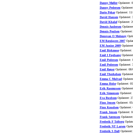
Danny Møller
Opdateret: 
Danny Pedersen
Opdateret
Dario Pehar
Opdateret: 11
David Hansen
Opdateret: 
David Khalaf
Opdateret: 2
Dennis Andersen
Opdatere
Dennis Poulsen
Opdateret:
Donovan O Moloney
Opdat
EM Bænkpres 2007
Opdat
EM Junior 2009
Opdateret
Emil Birkmose
Opdateret:
Emil I Fuglsang
Opdateret
Emil Pedersen
Opdateret: 
Emil Pedersen
Opdateret: 
Emil Røper
Opdateret: 08/
Emil Therkelsen
Opdateret
Emma C Mulvad
Opdatere
Emma Holse
Opdateret: 0
Erik Rasmussen
Opdateret
Erik Simonsen
Opdateret:
Eva Buxbom
Opdateret: 2
Finn Jensen
Opdateret: 05
Finn Knudsen
Opdateret:
Frank Jensen
Opdateret: 0
Frank Sørensen
Opdateret
Frederik F Tolberg
Opdate
Frederik NT Larsen
Opdat
Frederik S Dall
Opdateret: