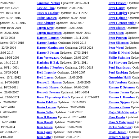
 28/06-2007
Jonathan Nielsen
Opdateret: 20/05-2024
Peter Eriksen
Opdateret
et: 10/11-2023
Jose del Pino
Opdateret: 28/06-2007
Peter Garby
Opdateret:
ret: 18/03-2008
Jules B Colding
Opdateret: 02/11-2022
Peter Holkjær
Opdatere
eret: 07/04-2016
Julius Madsen
Opdateret: 07/04-2010
Peter Højlund
Opdatere
dateret: 27/11-2015
Just Kielberg
Opdateret: 18/02-2007
Peter I Jensen-smidt
Op
eret: 19/09-2004
Jørgen Krog
Opdateret: 18/03-2008
Peter Nielsen
Opdateret
et: 25/06-2008
Jørgen Rasmussen
Opdateret: 08/04-2013
Peter Olsen
Opdateret: 
 18/03-2008
Karsten Laursen
Opdateret: 15/11-2008
Peter Petersen
Opdatere
ateret: 08/04-2019
Kasper Fardan
Opdateret: 01/02-2013
Peter Sikemsen
Opdater
: 22/09-2024
Kasper Martinussen
Opdateret: 28/03-2024
Peter Wood
Opdateret: 
23/03-2017
Kasper P Jensen
Opdateret: 17/03-2014
Philip K Nickel
Opdate
et: 18/03-2008
Kate Vestergaard
Opdateret: 28/06-2007
Philip Stehning
Opdate
et: 14/10-2015
Kathrine H Bak
Opdateret: 20/11-2011
Pia Skovborg
Opdatere
t: 30/11--0001
Kathrine J Forsberg
Opdateret: 28/01-2019
Poul Brandstrup
Opdat
t: 08/09-2024
Keld Ingerslev
Opdateret: 28/06-2007
Poul Rusbjerg
Opdatere
eret: 13/11-2012
Keld Larsen
Opdateret: 18/03-2008
Quendrim Halili
Opdat
et: 14/06-2019
Kennet L. Hansen
Opdateret: 15/06-2005
Ralf Jacobsen
Opdatere
t: 16/03-2011
Kenneth Hansen
Opdateret: 07/03-2006
Rasmus D Sørensen
Op
et: 28/06-2007
Kenneth Petersen
Opdateret: 24/01-2014
Rasmus Jensen
Opdater
et: 22/08-2021
Kern Thyrrestrup Gucfa
Opdateret: 21/03-2013
Rasmus L Knudsen
Op
t: 20/06-2021
Kevin Feldfoss
Opdateret: 19/11-2023
Rasmus Sjøgren
Opdate
 24/01-2016
Kevin Lousen
Opdateret: 30/05-2016
Rasmus villesen
Opdate
t: 28/06-2007
Kevin Salby
Opdateret: 12/03-2017
Regin SGA Stergakis
O
08-2012
Kim D Hansen
Opdateret: 02/01-2010
René Dresler
Opdateret:
: 14/01-2018
Kim Hjordt
Opdateret: 28/06-2007
Rene S Vestergaard
Opd
 19/09-2004
Kim Jensen
Opdateret: 18/04-2018
Rickie Søderberg
Opdat
et: 26/04-2015
Kim Lynge
Opdateret: 18/03-2008
Roald Jensen
Opdateret
04/10-2008
Kim Salby
Opdateret: 28/05-2023
Robert N Jæger
Opdater