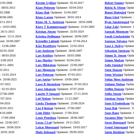
02/03-2006
Kirsten Gylling
Opdateret: 05/10-2017
Robert Stampe
Opdater
: 08/05-2013
Klaes Pedersen
Opdateret: 03/04-2010
Robin K Olesen
Opdate
/02-2008
Klaus Bak
Opdateret: 15/04-2007
Ronni Hedegård
Opdat
30/08-2005
Klaus Larsen
Opdateret: 30/01-2014
Rune Glud
Opdateret: 
6/11-2013
Klaus M. S. Andersen
Opdateret: 18/03-2008
Ryan Søndergaard
Opd
t: 14/03-2005
Klavs T Kammersgaard
Opdateret: 21/03-2005
Salar Zaki
Opdateret: 
 26/11-2013
Kristian Jensen
Opdateret: 25/03-2024
Sannah Mogensen
Opda
eret: 15/11-2024
Kristina Hoffmann
Opdateret: 28/06-2007
Sarah Lindasdatter
Opd
eret: 03/09-2007
Kristoffer Løfstedt
Opdateret: 07/04-2014
Sarunas Tolvaisa
Opdat
: 12/06-2009
Kåre Bradtberg
Opdateret: 22/02-2014
Saxo L Skibye
Opdatere
 02/01-2020
Lars Andersen
Opdateret: 28/06-2007
Sebastian Sørensen
Opd
: 08/03-2018
Lars Keiding
Opdateret: 18/03-2008
Simon D. Jensen
Opdat
15/08-2024
Lars Mardov
Opdateret: 02/04-2016
Simon Madsen
Opdater
30/11--0001
Lars Mikkelsen
Opdateret: 22/09-2007
Sofie Steenhof
Opdatere
02-2011
Lars Mogensen
Opdateret: 12/09-2017
Steen Hansen
Opdatere
: 15/01-2014
Lars Pedersen
Opdateret: 07/03-2011
Steen Wissing
Opdatere
t: 20/08-2025
Lars Sørige
Opdateret: 19/09-2004
Stefan Moos Andersen
5/07-2021
Lasse B Ahrendsen
Opdateret: 07/03-2011
Stefanie Nielsen
Opdate
: 02/10-2014
Lasse Johansen
Opdateret: 07/07-2018
Steffen Hansen
Opdater
 27/06-2009
Laurits N Søgaard
Opdateret: 27/11-2019
Stella Jensen
Opdateret
7/07-2014
Leif Nielsen
Opdateret: 11/12-2007
Stephan Vorup
Opdater
/04-2010
Linda Thomsen
Opdateret: 25/06-2024
Sune A Frederiksen
Opd
 02/01-2011
Lise Ejlertsen
Opdateret: 27/06-2007
Sune Bak
Opdateret: 1
4/10-2009
Lotte Ditlev
Opdateret: 17/09-2016
Sune Bang
Opdateret: 
: 17/09-2004
Louis Preuthun
Opdateret: 28/06-2007
Susanne Diter
Opdatere
ret: 23/06-2017
Lucas J Led
Opdateret: 19/11-2023
Susse Hougaard
Opdate
eret: 18/06-2024
Lukas Moesgaard
Opdateret: 19/03-2017
Svend Stensgaard
Opda
 20/01-2026
Mads Dalgaard
Opdateret: 09/09-2024
Søren Bertelsen
Opdater