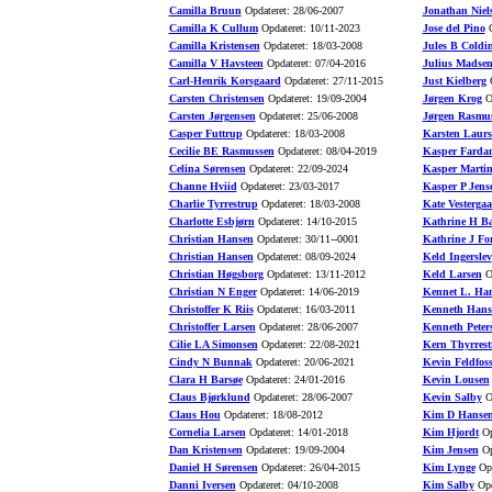
Camilla Bruun
Opdateret: 28/06-2007
Jonathan Niel
Camilla K Cullum
Opdateret: 10/11-2023
Jose del Pino
O
Camilla Kristensen
Opdateret: 18/03-2008
Jules B Coldi
Camilla V Havsteen
Opdateret: 07/04-2016
Julius Madse
Carl-Henrik Korsgaard
Opdateret: 27/11-2015
Just Kielberg
O
Carsten Christensen
Opdateret: 19/09-2004
Jørgen Krog
Op
Carsten Jørgensen
Opdateret: 25/06-2008
Jørgen Rasmu
Casper Futtrup
Opdateret: 18/03-2008
Karsten Laurs
Cecilie BE Rasmussen
Opdateret: 08/04-2019
Kasper Farda
Celina Sørensen
Opdateret: 22/09-2024
Kasper Marti
Channe Hviid
Opdateret: 23/03-2017
Kasper P Jens
Charlie Tyrrestrup
Opdateret: 18/03-2008
Kate Vesterga
Charlotte Esbjørn
Opdateret: 14/10-2015
Kathrine H B
Christian Hansen
Opdateret: 30/11--0001
Kathrine J Fo
Christian Hansen
Opdateret: 08/09-2024
Keld Ingerslev
Christian Høgsborg
Opdateret: 13/11-2012
Keld Larsen
Op
Christian N Enger
Opdateret: 14/06-2019
Kennet L. Ha
Christoffer K Riis
Opdateret: 16/03-2011
Kenneth Hans
Christoffer Larsen
Opdateret: 28/06-2007
Kenneth Peter
Cilie LA Simonsen
Opdateret: 22/08-2021
Kern Thyrrest
Cindy N Bunnak
Opdateret: 20/06-2021
Kevin Feldfos
Clara H Barsøe
Opdateret: 24/01-2016
Kevin Lousen
Claus Bjørklund
Opdateret: 28/06-2007
Kevin Salby
Op
Claus Hou
Opdateret: 18/08-2012
Kim D Hanse
Cornelia Larsen
Opdateret: 14/01-2018
Kim Hjordt
Op
Dan Kristensen
Opdateret: 19/09-2004
Kim Jensen
Op
Daniel H Sørensen
Opdateret: 26/04-2015
Kim Lynge
Opd
Danni Iversen
Opdateret: 04/10-2008
Kim Salby
Opd