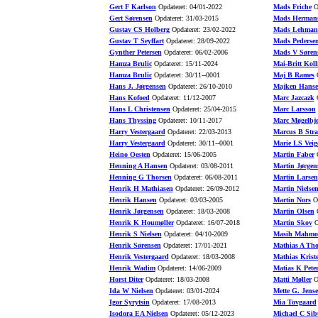
Gert F Karlson
Opdateret: 04/01-2022
Mads Friche
Op
Gert Sørensen
Opdateret: 31/03-2015
Mads Herman
Gustav CS Holberg
Opdateret: 23/02-2022
Mads Lehman
Gustav T Seyffart
Opdateret: 28/09-2022
Mads Pederse
Gynther Petersen
Opdateret: 06/02-2006
Mads V Søren
Hamza Brulic
Opdateret: 15/11-2024
Mai-Britt Koll
Hamza Brulic
Opdateret: 30/11--0001
Maj B Rames
O
Hans J. Jørgensen
Opdateret: 26/10-2010
Majken Hans
Hans Kofoed
Opdateret: 11/12-2007
Marc Jazcazk
O
Hans L Christensen
Opdateret: 25/04-2015
Marc Larsson
Hans Thyssing
Opdateret: 10/11-2017
Marc Møgelbje
Harry Vestergaard
Opdateret: 22/03-2013
Marcus B Stra
Harry Vestergaard
Opdateret: 30/11--0001
Marie LS Veig
Heino Oesten
Opdateret: 15/06-2005
Martin Faber
O
Henning A Hansen
Opdateret: 03/08-2011
Martin Jørgen
Henning G Thorsen
Opdateret: 06/08-2011
Martin Larsen
Henrik H Mathiasen
Opdateret: 26/09-2012
Martin Nielse
Henrik Hansen
Opdateret: 03/03-2005
Martin Nors
Op
Henrik Jørgensen
Opdateret: 18/03-2008
Martin Olsen
O
Henrik K Houmøller
Opdateret: 16/07-2018
Martin Skov
O
Henrik S Nielsen
Opdateret: 04/10-2009
Masih Mahmo
Henrik Sørensen
Opdateret: 17/01-2021
Mathias A Th
Henrik Vestergaard
Opdateret: 18/03-2008
Mathias Krist
Henrik Wadim
Opdateret: 14/06-2009
Matias K Pete
Horst Diter
Opdateret: 18/03-2008
Matti Møller
Op
Ida W Nielsen
Opdateret: 03/01-2024
Mette G. Jens
Igor Syrytsin
Opdateret: 17/08-2013
Mia Tovgaard
Isodora EA Nielsen
Opdateret: 05/12-2023
Michael C Sib