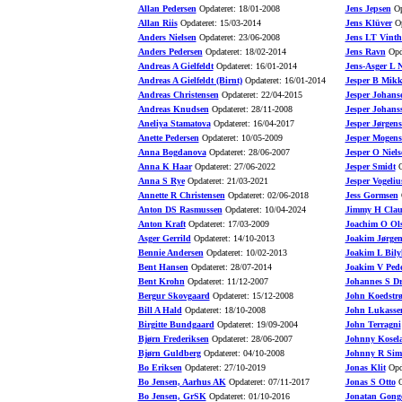
Allan Pedersen
Opdateret: 18/01-2008
Jens Jepsen
Op
Allan Riis
Opdateret: 15/03-2014
Jens Klüver
Op
Anders Nielsen
Opdateret: 23/06-2008
Jens LT Vinth
Anders Pedersen
Opdateret: 18/02-2014
Jens Ravn
Opda
Andreas A Gielfeldt
Opdateret: 16/01-2014
Jens-Asger L N
Andreas A Gielfeldt (Birnt)
Opdateret: 16/01-2014
Jesper B Mikk
Andreas Christensen
Opdateret: 22/04-2015
Jesper Johans
Andreas Knudsen
Opdateret: 28/11-2008
Jesper Johans
Aneliya Stamatova
Opdateret: 16/04-2017
Jesper Jørgen
Anette Pedersen
Opdateret: 10/05-2009
Jesper Mogens
Anna Bogdanova
Opdateret: 28/06-2007
Jesper O Niels
Anna K Haar
Opdateret: 27/06-2022
Jesper Smidt
O
Anna S Rye
Opdateret: 21/03-2021
Jesper Vogeliu
Annette R Christensen
Opdateret: 02/06-2018
Jess Gormsen
O
Anton DS Rasmussen
Opdateret: 10/04-2024
Jimmy H Clau
Anton Kraft
Opdateret: 17/03-2009
Joachim O Ol
Asger Gerrild
Opdateret: 14/10-2013
Joakim Jørgen
Bennie Andersen
Opdateret: 10/02-2013
Joakim L Bily
Bent Hansen
Opdateret: 28/07-2014
Joakim V Pede
Bent Krohn
Opdateret: 11/12-2007
Johannes S D
Bergur Skovgaard
Opdateret: 15/12-2008
John Koedstr
Bill A Hald
Opdateret: 18/10-2008
John Lukasse
Birgitte Bundgaard
Opdateret: 19/09-2004
John Terragni
Bjørn Frederiksen
Opdateret: 28/06-2007
Johnny Kosel
Bjørn Guldberg
Opdateret: 04/10-2008
Johnny R Sim
Bo Eriksen
Opdateret: 27/10-2019
Jonas Klit
Opda
Bo Jensen, Aarhus AK
Opdateret: 07/11-2017
Jonas S Otto
O
Bo Jensen, GrSK
Opdateret: 01/10-2016
Jonatan Gong