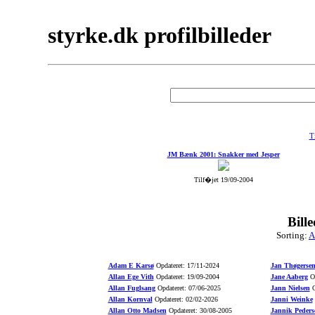
styrke.dk profilbilleder
Ti
JM Bænk 2001: Snakker med Jesper
Tilf�jet 19/09-2004
Bill
Sorting:
A
Adam E Karsø
Opdateret: 17/11-2024
Jan Thøgerse
Allan Ege Vith
Opdateret: 19/09-2004
Jane Aaberg
Op
Allan Fuglsang
Opdateret: 07/06-2025
Jann Nielsen
O
Allan Kornval
Opdateret: 02/02-2026
Janni Weinke
Allan Otto Madsen
Opdateret: 30/08-2005
Jannik Peders