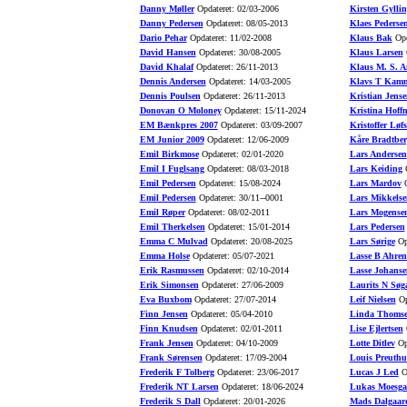
Danny Møller
Opdateret: 02/03-2006
Kirsten Gyllin
Danny Pedersen
Opdateret: 08/05-2013
Klaes Pederse
Dario Pehar
Opdateret: 11/02-2008
Klaus Bak
Opd
David Hansen
Opdateret: 30/08-2005
Klaus Larsen
O
David Khalaf
Opdateret: 26/11-2013
Klaus M. S. A
Dennis Andersen
Opdateret: 14/03-2005
Klavs T Kamm
Dennis Poulsen
Opdateret: 26/11-2013
Kristian Jense
Donovan O Moloney
Opdateret: 15/11-2024
Kristina Hoff
EM Bænkpres 2007
Opdateret: 03/09-2007
Kristoffer Løfs
EM Junior 2009
Opdateret: 12/06-2009
Kåre Bradtber
Emil Birkmose
Opdateret: 02/01-2020
Lars Andersen
Emil I Fuglsang
Opdateret: 08/03-2018
Lars Keiding
O
Emil Pedersen
Opdateret: 15/08-2024
Lars Mardov
O
Emil Pedersen
Opdateret: 30/11--0001
Lars Mikkelse
Emil Røper
Opdateret: 08/02-2011
Lars Mogense
Emil Therkelsen
Opdateret: 15/01-2014
Lars Pedersen
Emma C Mulvad
Opdateret: 20/08-2025
Lars Sørige
Opd
Emma Holse
Opdateret: 05/07-2021
Lasse B Ahren
Erik Rasmussen
Opdateret: 02/10-2014
Lasse Johanse
Erik Simonsen
Opdateret: 27/06-2009
Laurits N Søg
Eva Buxbom
Opdateret: 27/07-2014
Leif Nielsen
Op
Finn Jensen
Opdateret: 05/04-2010
Linda Thoms
Finn Knudsen
Opdateret: 02/01-2011
Lise Ejlertsen
O
Frank Jensen
Opdateret: 04/10-2009
Lotte Ditlev
Opd
Frank Sørensen
Opdateret: 17/09-2004
Louis Preuth
Frederik F Tolberg
Opdateret: 23/06-2017
Lucas J Led
Op
Frederik NT Larsen
Opdateret: 18/06-2024
Lukas Moesga
Frederik S Dall
Opdateret: 20/01-2026
Mads Dalgaar