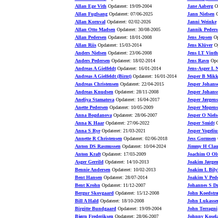
Allan Ege Vith
Opdateret: 19/09-2004
Jane Aaberg
Op
Allan Fuglsang
Opdateret: 07/06-2025
Jann Nielsen
O
Allan Kornval
Opdateret: 02/02-2026
Janni Weinke
Allan Otto Madsen
Opdateret: 30/08-2005
Jannik Peders
Allan Pedersen
Opdateret: 18/01-2008
Jens Jepsen
Op
Allan Riis
Opdateret: 15/03-2014
Jens Klüver
Op
Anders Nielsen
Opdateret: 23/06-2008
Jens LT Vinth
Anders Pedersen
Opdateret: 18/02-2014
Jens Ravn
Opda
Andreas A Gielfeldt
Opdateret: 16/01-2014
Jens-Asger L N
Andreas A Gielfeldt (Birnt)
Opdateret: 16/01-2014
Jesper B Mikk
Andreas Christensen
Opdateret: 22/04-2015
Jesper Johans
Andreas Knudsen
Opdateret: 28/11-2008
Jesper Johans
Aneliya Stamatova
Opdateret: 16/04-2017
Jesper Jørgen
Anette Pedersen
Opdateret: 10/05-2009
Jesper Mogens
Anna Bogdanova
Opdateret: 28/06-2007
Jesper O Niels
Anna K Haar
Opdateret: 27/06-2022
Jesper Smidt
O
Anna S Rye
Opdateret: 21/03-2021
Jesper Vogeliu
Annette R Christensen
Opdateret: 02/06-2018
Jess Gormsen
O
Anton DS Rasmussen
Opdateret: 10/04-2024
Jimmy H Clau
Anton Kraft
Opdateret: 17/03-2009
Joachim O Ol
Asger Gerrild
Opdateret: 14/10-2013
Joakim Jørgen
Bennie Andersen
Opdateret: 10/02-2013
Joakim L Bily
Bent Hansen
Opdateret: 28/07-2014
Joakim V Pede
Bent Krohn
Opdateret: 11/12-2007
Johannes S D
Bergur Skovgaard
Opdateret: 15/12-2008
John Koedstr
Bill A Hald
Opdateret: 18/10-2008
John Lukasse
Birgitte Bundgaard
Opdateret: 19/09-2004
John Terragni
Bjørn Frederiksen
Opdateret: 28/06-2007
Johnny Kosel