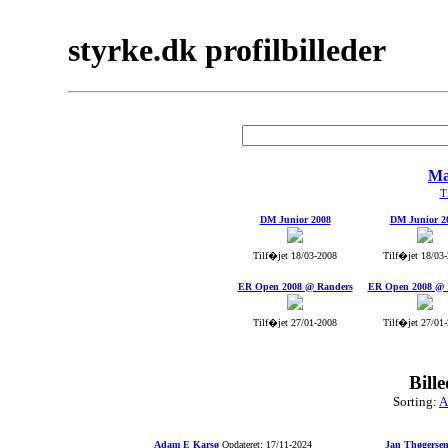
styrke.dk profilbilleder
Ma
Ti
DM Junior 2008
DM Junior 2
Tilf�jet 18/03-2008
Tilf�jet 18/03
ER Open 2008 @ Randers
ER Open 2008 @ 
Tilf�jet 27/01-2008
Tilf�jet 27/01
Bill
Sorting:
A
Adam E Karsø
Opdateret: 17/11-2024
Jan Thøgerse