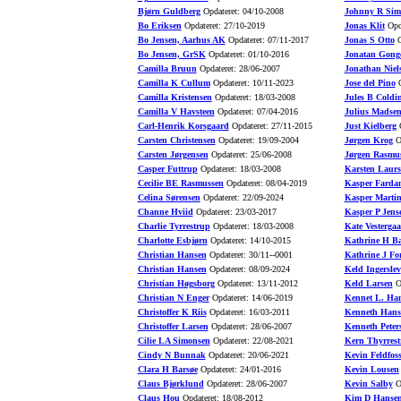
Bjørn Guldberg
Opdateret: 04/10-2008
Johnny R Sim
Bo Eriksen
Opdateret: 27/10-2019
Jonas Klit
Opda
Bo Jensen, Aarhus AK
Opdateret: 07/11-2017
Jonas S Otto
O
Bo Jensen, GrSK
Opdateret: 01/10-2016
Jonatan Gong
Camilla Bruun
Opdateret: 28/06-2007
Jonathan Niel
Camilla K Cullum
Opdateret: 10/11-2023
Jose del Pino
O
Camilla Kristensen
Opdateret: 18/03-2008
Jules B Coldi
Camilla V Havsteen
Opdateret: 07/04-2016
Julius Madse
Carl-Henrik Korsgaard
Opdateret: 27/11-2015
Just Kielberg
O
Carsten Christensen
Opdateret: 19/09-2004
Jørgen Krog
Op
Carsten Jørgensen
Opdateret: 25/06-2008
Jørgen Rasmu
Casper Futtrup
Opdateret: 18/03-2008
Karsten Laurs
Cecilie BE Rasmussen
Opdateret: 08/04-2019
Kasper Farda
Celina Sørensen
Opdateret: 22/09-2024
Kasper Marti
Channe Hviid
Opdateret: 23/03-2017
Kasper P Jens
Charlie Tyrrestrup
Opdateret: 18/03-2008
Kate Vesterga
Charlotte Esbjørn
Opdateret: 14/10-2015
Kathrine H B
Christian Hansen
Opdateret: 30/11--0001
Kathrine J Fo
Christian Hansen
Opdateret: 08/09-2024
Keld Ingerslev
Christian Høgsborg
Opdateret: 13/11-2012
Keld Larsen
Op
Christian N Enger
Opdateret: 14/06-2019
Kennet L. Ha
Christoffer K Riis
Opdateret: 16/03-2011
Kenneth Hans
Christoffer Larsen
Opdateret: 28/06-2007
Kenneth Peter
Cilie LA Simonsen
Opdateret: 22/08-2021
Kern Thyrrest
Cindy N Bunnak
Opdateret: 20/06-2021
Kevin Feldfos
Clara H Barsøe
Opdateret: 24/01-2016
Kevin Lousen
Claus Bjørklund
Opdateret: 28/06-2007
Kevin Salby
Op
Claus Hou
Opdateret: 18/08-2012
Kim D Hanse