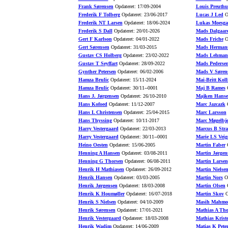
Frank Sørensen
Opdateret: 17/09-2004
Louis Preuth
Frederik F Tolberg
Opdateret: 23/06-2017
Lucas J Led
Op
Frederik NT Larsen
Opdateret: 18/06-2024
Lukas Moesga
Frederik S Dall
Opdateret: 20/01-2026
Mads Dalgaar
Gert F Karlson
Opdateret: 04/01-2022
Mads Friche
Op
Gert Sørensen
Opdateret: 31/03-2015
Mads Herman
Gustav CS Holberg
Opdateret: 23/02-2022
Mads Lehman
Gustav T Seyffart
Opdateret: 28/09-2022
Mads Pederse
Gynther Petersen
Opdateret: 06/02-2006
Mads V Søren
Hamza Brulic
Opdateret: 15/11-2024
Mai-Britt Koll
Hamza Brulic
Opdateret: 30/11--0001
Maj B Rames
O
Hans J. Jørgensen
Opdateret: 26/10-2010
Majken Hans
Hans Kofoed
Opdateret: 11/12-2007
Marc Jazcazk
O
Hans L Christensen
Opdateret: 25/04-2015
Marc Larsson
Hans Thyssing
Opdateret: 10/11-2017
Marc Møgelbje
Harry Vestergaard
Opdateret: 22/03-2013
Marcus B Stra
Harry Vestergaard
Opdateret: 30/11--0001
Marie LS Veig
Heino Oesten
Opdateret: 15/06-2005
Martin Faber
O
Henning A Hansen
Opdateret: 03/08-2011
Martin Jørgen
Henning G Thorsen
Opdateret: 06/08-2011
Martin Larsen
Henrik H Mathiasen
Opdateret: 26/09-2012
Martin Nielse
Henrik Hansen
Opdateret: 03/03-2005
Martin Nors
Op
Henrik Jørgensen
Opdateret: 18/03-2008
Martin Olsen
O
Henrik K Houmøller
Opdateret: 16/07-2018
Martin Skov
O
Henrik S Nielsen
Opdateret: 04/10-2009
Masih Mahmo
Henrik Sørensen
Opdateret: 17/01-2021
Mathias A Th
Henrik Vestergaard
Opdateret: 18/03-2008
Mathias Krist
Henrik Wadim
Opdateret: 14/06-2009
Matias K Pete