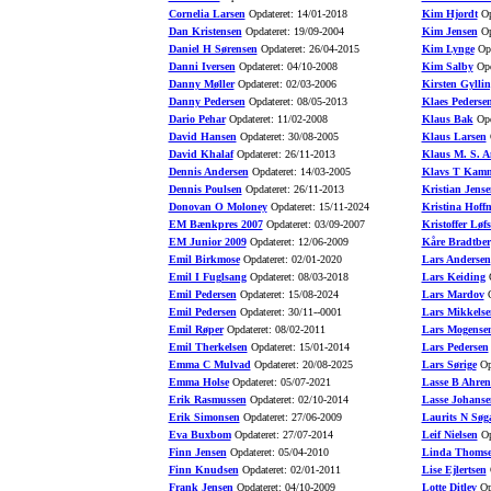
Cornelia Larsen
Opdateret: 14/01-2018
Kim Hjordt
Op
Dan Kristensen
Opdateret: 19/09-2004
Kim Jensen
Op
Daniel H Sørensen
Opdateret: 26/04-2015
Kim Lynge
Opd
Danni Iversen
Opdateret: 04/10-2008
Kim Salby
Opd
Danny Møller
Opdateret: 02/03-2006
Kirsten Gyllin
Danny Pedersen
Opdateret: 08/05-2013
Klaes Pederse
Dario Pehar
Opdateret: 11/02-2008
Klaus Bak
Opd
David Hansen
Opdateret: 30/08-2005
Klaus Larsen
O
David Khalaf
Opdateret: 26/11-2013
Klaus M. S. A
Dennis Andersen
Opdateret: 14/03-2005
Klavs T Kamm
Dennis Poulsen
Opdateret: 26/11-2013
Kristian Jense
Donovan O Moloney
Opdateret: 15/11-2024
Kristina Hoff
EM Bænkpres 2007
Opdateret: 03/09-2007
Kristoffer Løfs
EM Junior 2009
Opdateret: 12/06-2009
Kåre Bradtber
Emil Birkmose
Opdateret: 02/01-2020
Lars Andersen
Emil I Fuglsang
Opdateret: 08/03-2018
Lars Keiding
O
Emil Pedersen
Opdateret: 15/08-2024
Lars Mardov
O
Emil Pedersen
Opdateret: 30/11--0001
Lars Mikkelse
Emil Røper
Opdateret: 08/02-2011
Lars Mogense
Emil Therkelsen
Opdateret: 15/01-2014
Lars Pedersen
Emma C Mulvad
Opdateret: 20/08-2025
Lars Sørige
Opd
Emma Holse
Opdateret: 05/07-2021
Lasse B Ahren
Erik Rasmussen
Opdateret: 02/10-2014
Lasse Johanse
Erik Simonsen
Opdateret: 27/06-2009
Laurits N Søg
Eva Buxbom
Opdateret: 27/07-2014
Leif Nielsen
Op
Finn Jensen
Opdateret: 05/04-2010
Linda Thoms
Finn Knudsen
Opdateret: 02/01-2011
Lise Ejlertsen
O
Frank Jensen
Opdateret: 04/10-2009
Lotte Ditlev
Opd