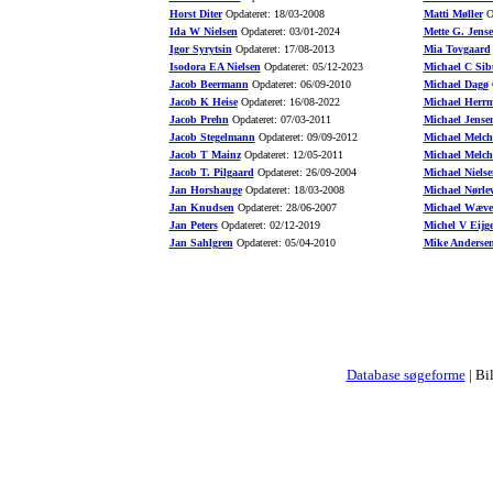
Horst Diter
Opdateret: 18/03-2008
Matti Møller
Op
Ida W Nielsen
Opdateret: 03/01-2024
Mette G. Jens
Igor Syrytsin
Opdateret: 17/08-2013
Mia Tovgaard
Isodora EA Nielsen
Opdateret: 05/12-2023
Michael C Sib
Jacob Beermann
Opdateret: 06/09-2010
Michael Dagø
O
Jacob K Heise
Opdateret: 16/08-2022
Michael Herr
Jacob Prehn
Opdateret: 07/03-2011
Michael Jense
Jacob Stegelmann
Opdateret: 09/09-2012
Michael Melch
Jacob T Mainz
Opdateret: 12/05-2011
Michael Melch
Jacob T. Pilgaard
Opdateret: 26/09-2004
Michael Nielse
Jan Horshauge
Opdateret: 18/03-2008
Michael Nørle
Jan Knudsen
Opdateret: 28/06-2007
Michael Wæve
Jan Peters
Opdateret: 02/12-2019
Michel V Eijg
Jan Sahlgren
Opdateret: 05/04-2010
Mike Anderse
Database søgeforme
| Bi