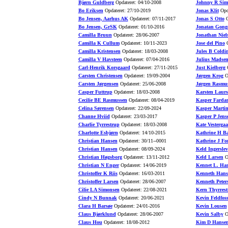
Bjørn Guldberg
Opdateret: 04/10-2008
Johnny R Sim
Bo Eriksen
Opdateret: 27/10-2019
Jonas Klit
Opda
Bo Jensen, Aarhus AK
Opdateret: 07/11-2017
Jonas S Otto
O
Bo Jensen, GrSK
Opdateret: 01/10-2016
Jonatan Gong
Camilla Bruun
Opdateret: 28/06-2007
Jonathan Niel
Camilla K Cullum
Opdateret: 10/11-2023
Jose del Pino
O
Camilla Kristensen
Opdateret: 18/03-2008
Jules B Coldi
Camilla V Havsteen
Opdateret: 07/04-2016
Julius Madse
Carl-Henrik Korsgaard
Opdateret: 27/11-2015
Just Kielberg
O
Carsten Christensen
Opdateret: 19/09-2004
Jørgen Krog
Op
Carsten Jørgensen
Opdateret: 25/06-2008
Jørgen Rasmu
Casper Futtrup
Opdateret: 18/03-2008
Karsten Laurs
Cecilie BE Rasmussen
Opdateret: 08/04-2019
Kasper Farda
Celina Sørensen
Opdateret: 22/09-2024
Kasper Marti
Channe Hviid
Opdateret: 23/03-2017
Kasper P Jens
Charlie Tyrrestrup
Opdateret: 18/03-2008
Kate Vesterga
Charlotte Esbjørn
Opdateret: 14/10-2015
Kathrine H B
Christian Hansen
Opdateret: 30/11--0001
Kathrine J Fo
Christian Hansen
Opdateret: 08/09-2024
Keld Ingerslev
Christian Høgsborg
Opdateret: 13/11-2012
Keld Larsen
Op
Christian N Enger
Opdateret: 14/06-2019
Kennet L. Ha
Christoffer K Riis
Opdateret: 16/03-2011
Kenneth Hans
Christoffer Larsen
Opdateret: 28/06-2007
Kenneth Peter
Cilie LA Simonsen
Opdateret: 22/08-2021
Kern Thyrrest
Cindy N Bunnak
Opdateret: 20/06-2021
Kevin Feldfos
Clara H Barsøe
Opdateret: 24/01-2016
Kevin Lousen
Claus Bjørklund
Opdateret: 28/06-2007
Kevin Salby
Op
Claus Hou
Opdateret: 18/08-2012
Kim D Hanse