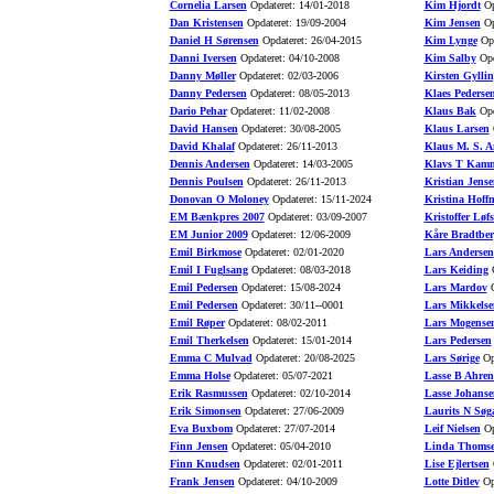
Cornelia Larsen
Opdateret: 14/01-2018
Kim Hjordt
Op
Dan Kristensen
Opdateret: 19/09-2004
Kim Jensen
Op
Daniel H Sørensen
Opdateret: 26/04-2015
Kim Lynge
Opd
Danni Iversen
Opdateret: 04/10-2008
Kim Salby
Opd
Danny Møller
Opdateret: 02/03-2006
Kirsten Gyllin
Danny Pedersen
Opdateret: 08/05-2013
Klaes Pederse
Dario Pehar
Opdateret: 11/02-2008
Klaus Bak
Opd
David Hansen
Opdateret: 30/08-2005
Klaus Larsen
O
David Khalaf
Opdateret: 26/11-2013
Klaus M. S. A
Dennis Andersen
Opdateret: 14/03-2005
Klavs T Kamm
Dennis Poulsen
Opdateret: 26/11-2013
Kristian Jense
Donovan O Moloney
Opdateret: 15/11-2024
Kristina Hoff
EM Bænkpres 2007
Opdateret: 03/09-2007
Kristoffer Løfs
EM Junior 2009
Opdateret: 12/06-2009
Kåre Bradtber
Emil Birkmose
Opdateret: 02/01-2020
Lars Andersen
Emil I Fuglsang
Opdateret: 08/03-2018
Lars Keiding
O
Emil Pedersen
Opdateret: 15/08-2024
Lars Mardov
O
Emil Pedersen
Opdateret: 30/11--0001
Lars Mikkelse
Emil Røper
Opdateret: 08/02-2011
Lars Mogense
Emil Therkelsen
Opdateret: 15/01-2014
Lars Pedersen
Emma C Mulvad
Opdateret: 20/08-2025
Lars Sørige
Opd
Emma Holse
Opdateret: 05/07-2021
Lasse B Ahren
Erik Rasmussen
Opdateret: 02/10-2014
Lasse Johanse
Erik Simonsen
Opdateret: 27/06-2009
Laurits N Søg
Eva Buxbom
Opdateret: 27/07-2014
Leif Nielsen
Op
Finn Jensen
Opdateret: 05/04-2010
Linda Thoms
Finn Knudsen
Opdateret: 02/01-2011
Lise Ejlertsen
O
Frank Jensen
Opdateret: 04/10-2009
Lotte Ditlev
Opd