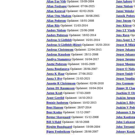
Allan Ege Vith
Opdateret: 19/09-2004
Jane Aaberg
Op
Allan Fuglsang
Opdateret: 07/06-2025
Jann Nielsen
O
Allan Kornval
Opdateret: 02/02-2026
Janni Weinke
Allan Otto Madsen
Opdateret: 30/08-2005
Jannik Peders
Allan Pedersen
Opdateret: 18/01-2008
Jens Jepsen
Op
Allan Riis
Opdateret: 15/03-2014
Jens Klüver
Op
Anders Nielsen
Opdateret: 23/06-2008
Jens LT Vinth
Anders Pedersen
Opdateret: 18/02-2014
Jens Ravn
Opda
Andreas A Gielfeldt
Opdateret: 16/01-2014
Jens-Asger L N
Andreas A Gielfeldt (Birnt)
Opdateret: 16/01-2014
Jesper B Mikk
Andreas Christensen
Opdateret: 22/04-2015
Jesper Johans
Andreas Knudsen
Opdateret: 28/11-2008
Jesper Johans
Aneliya Stamatova
Opdateret: 16/04-2017
Jesper Jørgen
Anette Pedersen
Opdateret: 10/05-2009
Jesper Mogens
Anna Bogdanova
Opdateret: 28/06-2007
Jesper O Niels
Anna K Haar
Opdateret: 27/06-2022
Jesper Smidt
O
Anna S Rye
Opdateret: 21/03-2021
Jesper Vogeliu
Annette R Christensen
Opdateret: 02/06-2018
Jess Gormsen
O
Anton DS Rasmussen
Opdateret: 10/04-2024
Jimmy H Clau
Anton Kraft
Opdateret: 17/03-2009
Joachim O Ol
Asger Gerrild
Opdateret: 14/10-2013
Joakim Jørgen
Bennie Andersen
Opdateret: 10/02-2013
Joakim L Bily
Bent Hansen
Opdateret: 28/07-2014
Joakim V Pede
Bent Krohn
Opdateret: 11/12-2007
Johannes S D
Bergur Skovgaard
Opdateret: 15/12-2008
John Koedstr
Bill A Hald
Opdateret: 18/10-2008
John Lukasse
Birgitte Bundgaard
Opdateret: 19/09-2004
John Terragni
Bjørn Frederiksen
Opdateret: 28/06-2007
Johnny Kosel