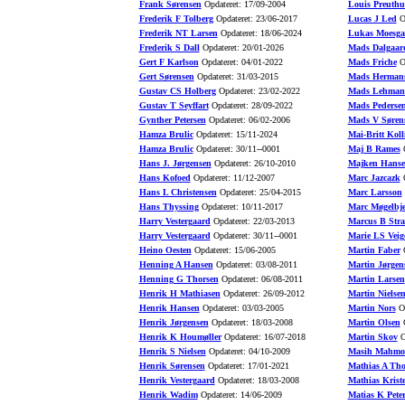
Frank Sørensen
Opdateret: 17/09-2004
Louis Preuth
Frederik F Tolberg
Opdateret: 23/06-2017
Lucas J Led
Op
Frederik NT Larsen
Opdateret: 18/06-2024
Lukas Moesga
Frederik S Dall
Opdateret: 20/01-2026
Mads Dalgaar
Gert F Karlson
Opdateret: 04/01-2022
Mads Friche
Op
Gert Sørensen
Opdateret: 31/03-2015
Mads Herman
Gustav CS Holberg
Opdateret: 23/02-2022
Mads Lehman
Gustav T Seyffart
Opdateret: 28/09-2022
Mads Pederse
Gynther Petersen
Opdateret: 06/02-2006
Mads V Søren
Hamza Brulic
Opdateret: 15/11-2024
Mai-Britt Koll
Hamza Brulic
Opdateret: 30/11--0001
Maj B Rames
O
Hans J. Jørgensen
Opdateret: 26/10-2010
Majken Hans
Hans Kofoed
Opdateret: 11/12-2007
Marc Jazcazk
O
Hans L Christensen
Opdateret: 25/04-2015
Marc Larsson
Hans Thyssing
Opdateret: 10/11-2017
Marc Møgelbje
Harry Vestergaard
Opdateret: 22/03-2013
Marcus B Stra
Harry Vestergaard
Opdateret: 30/11--0001
Marie LS Veig
Heino Oesten
Opdateret: 15/06-2005
Martin Faber
O
Henning A Hansen
Opdateret: 03/08-2011
Martin Jørgen
Henning G Thorsen
Opdateret: 06/08-2011
Martin Larsen
Henrik H Mathiasen
Opdateret: 26/09-2012
Martin Nielse
Henrik Hansen
Opdateret: 03/03-2005
Martin Nors
Op
Henrik Jørgensen
Opdateret: 18/03-2008
Martin Olsen
O
Henrik K Houmøller
Opdateret: 16/07-2018
Martin Skov
O
Henrik S Nielsen
Opdateret: 04/10-2009
Masih Mahmo
Henrik Sørensen
Opdateret: 17/01-2021
Mathias A Th
Henrik Vestergaard
Opdateret: 18/03-2008
Mathias Krist
Henrik Wadim
Opdateret: 14/06-2009
Matias K Pete