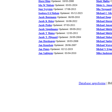
Horst Diter
Opdateret: 18/03-2008
Matti Møller
Op
Ida W Nielsen
Opdateret: 03/01-2024
Mette G. Jens
Igor Syrytsin
Opdateret: 17/08-2013
Mia Tovgaard
Isodora EA Nielsen
Opdateret: 05/12-2023
Michael C Sib
Jacob Beermann
Opdateret: 06/09-2010
Michael Dagø
O
Jacob K Heise
Opdateret: 16/08-2022
Michael Herr
Jacob Prehn
Opdateret: 07/03-2011
Michael Jense
Jacob Stegelmann
Opdateret: 09/09-2012
Michael Melch
Jacob T Mainz
Opdateret: 12/05-2011
Michael Melch
Jacob T. Pilgaard
Opdateret: 26/09-2004
Michael Nielse
Jan Horshauge
Opdateret: 18/03-2008
Michael Nørle
Jan Knudsen
Opdateret: 28/06-2007
Michael Wæve
Jan Peters
Opdateret: 02/12-2019
Michel V Eijg
Jan Sahlgren
Opdateret: 05/04-2010
Mike Anderse
Database søgeforme
| Bi