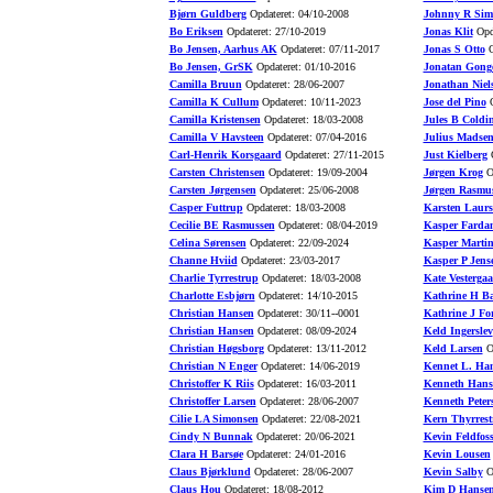
Bjørn Guldberg
Opdateret: 04/10-2008
Johnny R Sim
Bo Eriksen
Opdateret: 27/10-2019
Jonas Klit
Opda
Bo Jensen, Aarhus AK
Opdateret: 07/11-2017
Jonas S Otto
O
Bo Jensen, GrSK
Opdateret: 01/10-2016
Jonatan Gong
Camilla Bruun
Opdateret: 28/06-2007
Jonathan Niel
Camilla K Cullum
Opdateret: 10/11-2023
Jose del Pino
O
Camilla Kristensen
Opdateret: 18/03-2008
Jules B Coldi
Camilla V Havsteen
Opdateret: 07/04-2016
Julius Madse
Carl-Henrik Korsgaard
Opdateret: 27/11-2015
Just Kielberg
O
Carsten Christensen
Opdateret: 19/09-2004
Jørgen Krog
Op
Carsten Jørgensen
Opdateret: 25/06-2008
Jørgen Rasmu
Casper Futtrup
Opdateret: 18/03-2008
Karsten Laurs
Cecilie BE Rasmussen
Opdateret: 08/04-2019
Kasper Farda
Celina Sørensen
Opdateret: 22/09-2024
Kasper Marti
Channe Hviid
Opdateret: 23/03-2017
Kasper P Jens
Charlie Tyrrestrup
Opdateret: 18/03-2008
Kate Vesterga
Charlotte Esbjørn
Opdateret: 14/10-2015
Kathrine H B
Christian Hansen
Opdateret: 30/11--0001
Kathrine J Fo
Christian Hansen
Opdateret: 08/09-2024
Keld Ingerslev
Christian Høgsborg
Opdateret: 13/11-2012
Keld Larsen
Op
Christian N Enger
Opdateret: 14/06-2019
Kennet L. Ha
Christoffer K Riis
Opdateret: 16/03-2011
Kenneth Hans
Christoffer Larsen
Opdateret: 28/06-2007
Kenneth Peter
Cilie LA Simonsen
Opdateret: 22/08-2021
Kern Thyrrest
Cindy N Bunnak
Opdateret: 20/06-2021
Kevin Feldfos
Clara H Barsøe
Opdateret: 24/01-2016
Kevin Lousen
Claus Bjørklund
Opdateret: 28/06-2007
Kevin Salby
Op
Claus Hou
Opdateret: 18/08-2012
Kim D Hanse