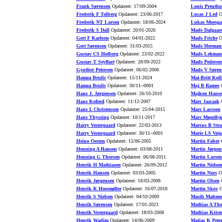
Frank Sørensen
Opdateret: 17/09-2004
Louis Preuth
Frederik F Tolberg
Opdateret: 23/06-2017
Lucas J Led
Op
Frederik NT Larsen
Opdateret: 18/06-2024
Lukas Moesga
Frederik S Dall
Opdateret: 20/01-2026
Mads Dalgaar
Gert F Karlson
Opdateret: 04/01-2022
Mads Friche
Op
Gert Sørensen
Opdateret: 31/03-2015
Mads Herman
Gustav CS Holberg
Opdateret: 23/02-2022
Mads Lehman
Gustav T Seyffart
Opdateret: 28/09-2022
Mads Pederse
Gynther Petersen
Opdateret: 06/02-2006
Mads V Søren
Hamza Brulic
Opdateret: 15/11-2024
Mai-Britt Koll
Hamza Brulic
Opdateret: 30/11--0001
Maj B Rames
O
Hans J. Jørgensen
Opdateret: 26/10-2010
Majken Hans
Hans Kofoed
Opdateret: 11/12-2007
Marc Jazcazk
O
Hans L Christensen
Opdateret: 25/04-2015
Marc Larsson
Hans Thyssing
Opdateret: 10/11-2017
Marc Møgelbje
Harry Vestergaard
Opdateret: 22/03-2013
Marcus B Stra
Harry Vestergaard
Opdateret: 30/11--0001
Marie LS Veig
Heino Oesten
Opdateret: 15/06-2005
Martin Faber
O
Henning A Hansen
Opdateret: 03/08-2011
Martin Jørgen
Henning G Thorsen
Opdateret: 06/08-2011
Martin Larsen
Henrik H Mathiasen
Opdateret: 26/09-2012
Martin Nielse
Henrik Hansen
Opdateret: 03/03-2005
Martin Nors
Op
Henrik Jørgensen
Opdateret: 18/03-2008
Martin Olsen
O
Henrik K Houmøller
Opdateret: 16/07-2018
Martin Skov
O
Henrik S Nielsen
Opdateret: 04/10-2009
Masih Mahmo
Henrik Sørensen
Opdateret: 17/01-2021
Mathias A Th
Henrik Vestergaard
Opdateret: 18/03-2008
Mathias Krist
Henrik Wadim
Opdateret: 14/06-2009
Matias K Pete