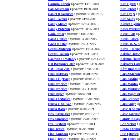
Cornelia Larsen
Opdateret: 14/01-2018
Kim Hjordt
Op
Dan Kristensen
Opdateret: 19/09-2004
Kim Jensen
Op
Daniel H Sørensen
Opdateret: 26/04-2015
Kim Lynge
Opd
Danni Iversen
Opdateret: 04/10-2008
Kim Salby
Opd
Danny Møller
Opdateret: 02/03-2006
Kirsten Gyllin
Danny Pedersen
Opdateret: 08/05-2013
Klaes Pederse
Dario Pehar
Opdateret: 11/02-2008
Klaus Bak
Opd
David Hansen
Opdateret: 30/08-2005
Klaus Larsen
O
David Khalaf
Opdateret: 26/11-2013
Klaus M. S. A
Dennis Andersen
Opdateret: 14/03-2005
Klavs T Kamm
Dennis Poulsen
Opdateret: 26/11-2013
Kristian Jense
Donovan O Moloney
Opdateret: 15/11-2024
Kristina Hoff
EM Bænkpres 2007
Opdateret: 03/09-2007
Kristoffer Løfs
EM Junior 2009
Opdateret: 12/06-2009
Kåre Bradtber
Emil Birkmose
Opdateret: 02/01-2020
Lars Andersen
Emil I Fuglsang
Opdateret: 08/03-2018
Lars Keiding
O
Emil Pedersen
Opdateret: 15/08-2024
Lars Mardov
O
Emil Pedersen
Opdateret: 30/11--0001
Lars Mikkelse
Emil Røper
Opdateret: 08/02-2011
Lars Mogense
Emil Therkelsen
Opdateret: 15/01-2014
Lars Pedersen
Emma C Mulvad
Opdateret: 20/08-2025
Lars Sørige
Opd
Emma Holse
Opdateret: 05/07-2021
Lasse B Ahren
Erik Rasmussen
Opdateret: 02/10-2014
Lasse Johanse
Erik Simonsen
Opdateret: 27/06-2009
Laurits N Søg
Eva Buxbom
Opdateret: 27/07-2014
Leif Nielsen
Op
Finn Jensen
Opdateret: 05/04-2010
Linda Thoms
Finn Knudsen
Opdateret: 02/01-2011
Lise Ejlertsen
O
Frank Jensen
Opdateret: 04/10-2009
Lotte Ditlev
Opd