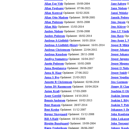
Allan Ege Vith
Opdateret: 19/09-2004
Jane Aaberg
Op
Allan Fuglsang
Opdateret: 07/06-2025
Jann Nielsen
O
Allan Kornval
Opdateret: 02/02-2026
Janni Weinke
Allan Otto Madsen
Opdateret: 30/08-2005
Jannik Peders
Allan Pedersen
Opdateret: 18/01-2008
Jens Jepsen
Op
Allan Riis
Opdateret: 15/03-2014
Jens Klüver
Op
Anders Nielsen
Opdateret: 23/06-2008
Jens LT Vinth
Anders Pedersen
Opdateret: 18/02-2014
Jens Ravn
Opda
Andreas A Gielfeldt
Opdateret: 16/01-2014
Jens-Asger L N
Andreas A Gielfeldt (Birnt)
Opdateret: 16/01-2014
Jesper B Mikk
Andreas Christensen
Opdateret: 22/04-2015
Jesper Johans
Andreas Knudsen
Opdateret: 28/11-2008
Jesper Johans
Aneliya Stamatova
Opdateret: 16/04-2017
Jesper Jørgen
Anette Pedersen
Opdateret: 10/05-2009
Jesper Mogens
Anna Bogdanova
Opdateret: 28/06-2007
Jesper O Niels
Anna K Haar
Opdateret: 27/06-2022
Jesper Smidt
O
Anna S Rye
Opdateret: 21/03-2021
Jesper Vogeliu
Annette R Christensen
Opdateret: 02/06-2018
Jess Gormsen
O
Anton DS Rasmussen
Opdateret: 10/04-2024
Jimmy H Clau
Anton Kraft
Opdateret: 17/03-2009
Joachim O Ol
Asger Gerrild
Opdateret: 14/10-2013
Joakim Jørgen
Bennie Andersen
Opdateret: 10/02-2013
Joakim L Bily
Bent Hansen
Opdateret: 28/07-2014
Joakim V Pede
Bent Krohn
Opdateret: 11/12-2007
Johannes S D
Bergur Skovgaard
Opdateret: 15/12-2008
John Koedstr
Bill A Hald
Opdateret: 18/10-2008
John Lukasse
Birgitte Bundgaard
Opdateret: 19/09-2004
John Terragni
Bjørn Frederiksen
Opdateret: 28/06-2007
Johnny Kosel