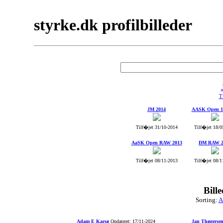
styrke.dk profilbilleder
Ti
JM 2014
AASK Open 16
Tilf�jet 31/10-2014
Tilf�jet 18/0
AaSK Open RAW 2013
DM RAW 2
Tilf�jet 08/11-2013
Tilf�jet 08/1
Bill
Sorting:
A
Adam E Karsø
Opdateret: 17/11-2024
Jan Thøgerse