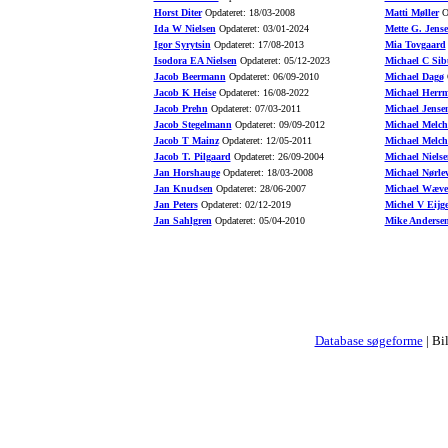
Horst Diter
Opdateret: 18/03-2008
Matti Møller
Op
Ida W Nielsen
Opdateret: 03/01-2024
Mette G. Jens
Igor Syrytsin
Opdateret: 17/08-2013
Mia Tovgaard
Isodora EA Nielsen
Opdateret: 05/12-2023
Michael C Sib
Jacob Beermann
Opdateret: 06/09-2010
Michael Dagø
O
Jacob K Heise
Opdateret: 16/08-2022
Michael Herr
Jacob Prehn
Opdateret: 07/03-2011
Michael Jense
Jacob Stegelmann
Opdateret: 09/09-2012
Michael Melch
Jacob T Mainz
Opdateret: 12/05-2011
Michael Melch
Jacob T. Pilgaard
Opdateret: 26/09-2004
Michael Nielse
Jan Horshauge
Opdateret: 18/03-2008
Michael Nørle
Jan Knudsen
Opdateret: 28/06-2007
Michael Wæve
Jan Peters
Opdateret: 02/12-2019
Michel V Eijg
Jan Sahlgren
Opdateret: 05/04-2010
Mike Anderse
Database søgeforme
| Bi