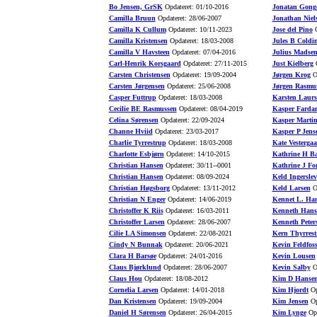
Bo Jensen, GrSK
Opdateret: 01/10-2016
Jonatan Gong
Camilla Bruun
Opdateret: 28/06-2007
Jonathan Niel
Camilla K Cullum
Opdateret: 10/11-2023
Jose del Pino
O
Camilla Kristensen
Opdateret: 18/03-2008
Jules B Coldi
Camilla V Havsteen
Opdateret: 07/04-2016
Julius Madse
Carl-Henrik Korsgaard
Opdateret: 27/11-2015
Just Kielberg
O
Carsten Christensen
Opdateret: 19/09-2004
Jørgen Krog
Op
Carsten Jørgensen
Opdateret: 25/06-2008
Jørgen Rasmu
Casper Futtrup
Opdateret: 18/03-2008
Karsten Laurs
Cecilie BE Rasmussen
Opdateret: 08/04-2019
Kasper Farda
Celina Sørensen
Opdateret: 22/09-2024
Kasper Marti
Channe Hviid
Opdateret: 23/03-2017
Kasper P Jens
Charlie Tyrrestrup
Opdateret: 18/03-2008
Kate Vesterga
Charlotte Esbjørn
Opdateret: 14/10-2015
Kathrine H B
Christian Hansen
Opdateret: 30/11--0001
Kathrine J Fo
Christian Hansen
Opdateret: 08/09-2024
Keld Ingerslev
Christian Høgsborg
Opdateret: 13/11-2012
Keld Larsen
Op
Christian N Enger
Opdateret: 14/06-2019
Kennet L. Ha
Christoffer K Riis
Opdateret: 16/03-2011
Kenneth Hans
Christoffer Larsen
Opdateret: 28/06-2007
Kenneth Peter
Cilie LA Simonsen
Opdateret: 22/08-2021
Kern Thyrrest
Cindy N Bunnak
Opdateret: 20/06-2021
Kevin Feldfos
Clara H Barsøe
Opdateret: 24/01-2016
Kevin Lousen
Claus Bjørklund
Opdateret: 28/06-2007
Kevin Salby
Op
Claus Hou
Opdateret: 18/08-2012
Kim D Hanse
Cornelia Larsen
Opdateret: 14/01-2018
Kim Hjordt
Op
Dan Kristensen
Opdateret: 19/09-2004
Kim Jensen
Op
Daniel H Sørensen
Opdateret: 26/04-2015
Kim Lynge
Opd