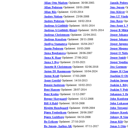
Allan Otto Madsen
Opdateret: 30/08-2005
Jannik Peders
Allan Pedersen
Opdateret: 18/01-2008
Jens Jepsen
Op
Allan Riis
Opdateret: 15/03-2014
Jens Klüver
Op
Anders Nielsen
Opdateret: 23/06-2008
Jens LT Vinth
Anders Pedersen
Opdateret: 18/02-2014
Jens Ravn
Opda
Andreas A Gielfeldt
Opdateret: 16/01-2014
Jens-Asger L N
Andreas A Gielfeldt (Birnt)
Opdateret: 16/01-2014
Jesper B Mikk
Andreas Christensen
Opdateret: 22/04-2015
Jesper Johans
Andreas Knudsen
Opdateret: 28/11-2008
Jesper Johans
Aneliya Stamatova
Opdateret: 16/04-2017
Jesper Jørgen
Anette Pedersen
Opdateret: 10/05-2009
Jesper Mogens
Anna Bogdanova
Opdateret: 28/06-2007
Jesper O Niels
Anna K Haar
Opdateret: 27/06-2022
Jesper Smidt
O
Anna S Rye
Opdateret: 21/03-2021
Jesper Vogeliu
Annette R Christensen
Opdateret: 02/06-2018
Jess Gormsen
O
Anton DS Rasmussen
Opdateret: 10/04-2024
Jimmy H Clau
Anton Kraft
Opdateret: 17/03-2009
Joachim O Ol
Asger Gerrild
Opdateret: 14/10-2013
Joakim Jørgen
Bennie Andersen
Opdateret: 10/02-2013
Joakim L Bily
Bent Hansen
Opdateret: 28/07-2014
Joakim V Pede
Bent Krohn
Opdateret: 11/12-2007
Johannes S D
Bergur Skovgaard
Opdateret: 15/12-2008
John Koedstr
Bill A Hald
Opdateret: 18/10-2008
John Lukasse
Birgitte Bundgaard
Opdateret: 19/09-2004
John Terragni
Bjørn Frederiksen
Opdateret: 28/06-2007
Johnny Kosel
Bjørn Guldberg
Opdateret: 04/10-2008
Johnny R Sim
Bo Eriksen
Opdateret: 27/10-2019
Jonas Klit
Opda
Bo Jensen, Aarhus AK
Opdateret: 07/11-2017
Jonas S Otto
O