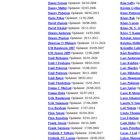
Danni Iversen
Opdateret: 04/10-2008
Kim Salby
Opd
Danny Møller
Opdateret: 02/03-2006
Kirsten Gyllin
Danny Pedersen
Opdateret: 08/05-2013
Klaes Pederse
Dario Pehar
Opdateret: 11/02-2008
Klaus Bak
Opd
David Hansen
Opdateret: 30/08-2005
Klaus Larsen
O
David Khalaf
Opdateret: 26/11-2013
Klaus M. S. A
Dennis Andersen
Opdateret: 14/03-2005
Klavs T Kamm
Dennis Poulsen
Opdateret: 26/11-2013
Kristian Jense
Donovan O Moloney
Opdateret: 15/11-2024
Kristina Hoff
EM Bænkpres 2007
Opdateret: 03/09-2007
Kristoffer Løfs
EM Junior 2009
Opdateret: 12/06-2009
Kåre Bradtber
Emil Birkmose
Opdateret: 02/01-2020
Lars Andersen
Emil I Fuglsang
Opdateret: 08/03-2018
Lars Keiding
O
Emil Pedersen
Opdateret: 15/08-2024
Lars Mardov
O
Emil Pedersen
Opdateret: 30/11--0001
Lars Mikkelse
Emil Røper
Opdateret: 08/02-2011
Lars Mogense
Emil Therkelsen
Opdateret: 15/01-2014
Lars Pedersen
Emma C Mulvad
Opdateret: 20/08-2025
Lars Sørige
Opd
Emma Holse
Opdateret: 05/07-2021
Lasse B Ahren
Erik Rasmussen
Opdateret: 02/10-2014
Lasse Johanse
Erik Simonsen
Opdateret: 27/06-2009
Laurits N Søg
Eva Buxbom
Opdateret: 27/07-2014
Leif Nielsen
Op
Finn Jensen
Opdateret: 05/04-2010
Linda Thoms
Finn Knudsen
Opdateret: 02/01-2011
Lise Ejlertsen
O
Frank Jensen
Opdateret: 04/10-2009
Lotte Ditlev
Opd
Frank Sørensen
Opdateret: 17/09-2004
Louis Preuth
Frederik F Tolberg
Opdateret: 23/06-2017
Lucas J Led
Op
Frederik NT Larsen
Opdateret: 18/06-2024
Lukas Moesga