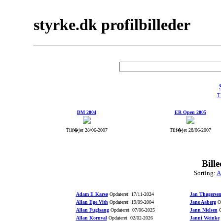
styrke.dk profilbilleder
Ti
DM 2004
ER Open 2005
Tilf�jet 28/06-2007
Tilf�jet 28/06-2007
Bill
Sorting:
A
Adam E Karsø
Opdateret: 17/11-2024
Jan Thøgerse
Allan Ege Vith
Opdateret: 19/09-2004
Jane Aaberg
Op
Allan Fuglsang
Opdateret: 07/06-2025
Jann Nielsen
O
Allan Kornval
Opdateret: 02/02-2026
Janni Weinke