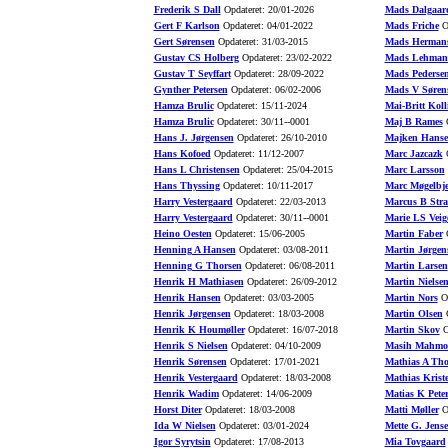
Frederik S Dall
Opdateret: 20/01-2026
Mads Dalgaar
Gert F Karlson
Opdateret: 04/01-2022
Mads Friche
Op
Gert Sørensen
Opdateret: 31/03-2015
Mads Herman
Gustav CS Holberg
Opdateret: 23/02-2022
Mads Lehman
Gustav T Seyffart
Opdateret: 28/09-2022
Mads Pederse
Gynther Petersen
Opdateret: 06/02-2006
Mads V Søren
Hamza Brulic
Opdateret: 15/11-2024
Mai-Britt Koll
Hamza Brulic
Opdateret: 30/11--0001
Maj B Rames
O
Hans J. Jørgensen
Opdateret: 26/10-2010
Majken Hans
Hans Kofoed
Opdateret: 11/12-2007
Marc Jazcazk
O
Hans L Christensen
Opdateret: 25/04-2015
Marc Larsson
Hans Thyssing
Opdateret: 10/11-2017
Marc Møgelbje
Harry Vestergaard
Opdateret: 22/03-2013
Marcus B Stra
Harry Vestergaard
Opdateret: 30/11--0001
Marie LS Veig
Heino Oesten
Opdateret: 15/06-2005
Martin Faber
O
Henning A Hansen
Opdateret: 03/08-2011
Martin Jørgen
Henning G Thorsen
Opdateret: 06/08-2011
Martin Larsen
Henrik H Mathiasen
Opdateret: 26/09-2012
Martin Nielse
Henrik Hansen
Opdateret: 03/03-2005
Martin Nors
Op
Henrik Jørgensen
Opdateret: 18/03-2008
Martin Olsen
O
Henrik K Houmøller
Opdateret: 16/07-2018
Martin Skov
O
Henrik S Nielsen
Opdateret: 04/10-2009
Masih Mahmo
Henrik Sørensen
Opdateret: 17/01-2021
Mathias A Th
Henrik Vestergaard
Opdateret: 18/03-2008
Mathias Krist
Henrik Wadim
Opdateret: 14/06-2009
Matias K Pete
Horst Diter
Opdateret: 18/03-2008
Matti Møller
Op
Ida W Nielsen
Opdateret: 03/01-2024
Mette G. Jens
Igor Syrytsin
Opdateret: 17/08-2013
Mia Tovgaard