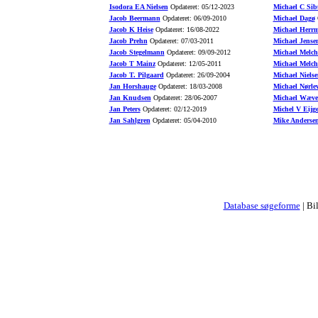
Isodora EA Nielsen
Opdateret: 05/12-2023
Michael C Sib
Jacob Beermann
Opdateret: 06/09-2010
Michael Dagø
O
Jacob K Heise
Opdateret: 16/08-2022
Michael Herr
Jacob Prehn
Opdateret: 07/03-2011
Michael Jense
Jacob Stegelmann
Opdateret: 09/09-2012
Michael Melch
Jacob T Mainz
Opdateret: 12/05-2011
Michael Melch
Jacob T. Pilgaard
Opdateret: 26/09-2004
Michael Nielse
Jan Horshauge
Opdateret: 18/03-2008
Michael Nørle
Jan Knudsen
Opdateret: 28/06-2007
Michael Wæve
Jan Peters
Opdateret: 02/12-2019
Michel V Eijg
Jan Sahlgren
Opdateret: 05/04-2010
Mike Anderse
Database søgeforme
| Bi