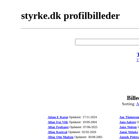
styrke.dk profilbilleder
Ti
Bill
Sorting:
A
Adam E Karsø
Opdateret: 17/11-2024
Jan Thøgerse
Allan Ege Vith
Opdateret: 19/09-2004
Jane Aaberg
Op
Allan Fuglsang
Opdateret: 07/06-2025
Jann Nielsen
O
Allan Kornval
Opdateret: 02/02-2026
Janni Weinke
Allan Otto Madsen
Opdateret: 30/08-2005
Jannik Peders