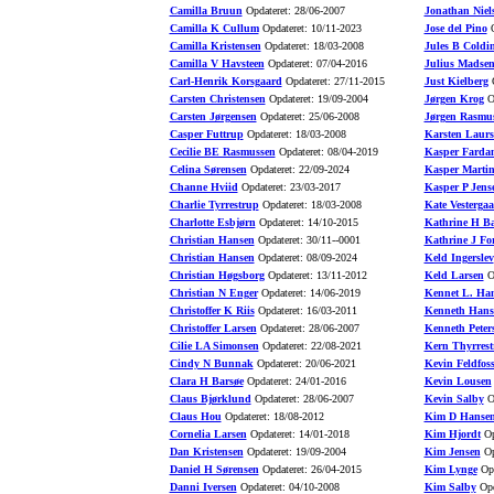
Camilla Bruun
Opdateret: 28/06-2007
Jonathan Niel
Camilla K Cullum
Opdateret: 10/11-2023
Jose del Pino
O
Camilla Kristensen
Opdateret: 18/03-2008
Jules B Coldi
Camilla V Havsteen
Opdateret: 07/04-2016
Julius Madse
Carl-Henrik Korsgaard
Opdateret: 27/11-2015
Just Kielberg
O
Carsten Christensen
Opdateret: 19/09-2004
Jørgen Krog
Op
Carsten Jørgensen
Opdateret: 25/06-2008
Jørgen Rasmu
Casper Futtrup
Opdateret: 18/03-2008
Karsten Laurs
Cecilie BE Rasmussen
Opdateret: 08/04-2019
Kasper Farda
Celina Sørensen
Opdateret: 22/09-2024
Kasper Marti
Channe Hviid
Opdateret: 23/03-2017
Kasper P Jens
Charlie Tyrrestrup
Opdateret: 18/03-2008
Kate Vesterga
Charlotte Esbjørn
Opdateret: 14/10-2015
Kathrine H B
Christian Hansen
Opdateret: 30/11--0001
Kathrine J Fo
Christian Hansen
Opdateret: 08/09-2024
Keld Ingerslev
Christian Høgsborg
Opdateret: 13/11-2012
Keld Larsen
Op
Christian N Enger
Opdateret: 14/06-2019
Kennet L. Ha
Christoffer K Riis
Opdateret: 16/03-2011
Kenneth Hans
Christoffer Larsen
Opdateret: 28/06-2007
Kenneth Peter
Cilie LA Simonsen
Opdateret: 22/08-2021
Kern Thyrrest
Cindy N Bunnak
Opdateret: 20/06-2021
Kevin Feldfos
Clara H Barsøe
Opdateret: 24/01-2016
Kevin Lousen
Claus Bjørklund
Opdateret: 28/06-2007
Kevin Salby
Op
Claus Hou
Opdateret: 18/08-2012
Kim D Hanse
Cornelia Larsen
Opdateret: 14/01-2018
Kim Hjordt
Op
Dan Kristensen
Opdateret: 19/09-2004
Kim Jensen
Op
Daniel H Sørensen
Opdateret: 26/04-2015
Kim Lynge
Opd
Danni Iversen
Opdateret: 04/10-2008
Kim Salby
Opd