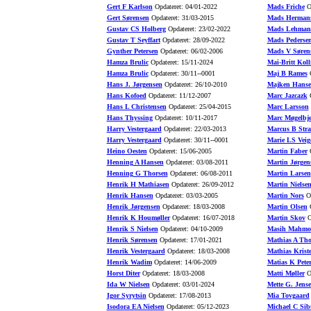
Gert F Karlson
Opdateret: 04/01-2022
Mads Friche
Op
Gert Sørensen
Opdateret: 31/03-2015
Mads Herman
Gustav CS Holberg
Opdateret: 23/02-2022
Mads Lehman
Gustav T Seyffart
Opdateret: 28/09-2022
Mads Pederse
Gynther Petersen
Opdateret: 06/02-2006
Mads V Søren
Hamza Brulic
Opdateret: 15/11-2024
Mai-Britt Koll
Hamza Brulic
Opdateret: 30/11--0001
Maj B Rames
O
Hans J. Jørgensen
Opdateret: 26/10-2010
Majken Hans
Hans Kofoed
Opdateret: 11/12-2007
Marc Jazcazk
O
Hans L Christensen
Opdateret: 25/04-2015
Marc Larsson
Hans Thyssing
Opdateret: 10/11-2017
Marc Møgelbje
Harry Vestergaard
Opdateret: 22/03-2013
Marcus B Stra
Harry Vestergaard
Opdateret: 30/11--0001
Marie LS Veig
Heino Oesten
Opdateret: 15/06-2005
Martin Faber
O
Henning A Hansen
Opdateret: 03/08-2011
Martin Jørgen
Henning G Thorsen
Opdateret: 06/08-2011
Martin Larsen
Henrik H Mathiasen
Opdateret: 26/09-2012
Martin Nielse
Henrik Hansen
Opdateret: 03/03-2005
Martin Nors
Op
Henrik Jørgensen
Opdateret: 18/03-2008
Martin Olsen
O
Henrik K Houmøller
Opdateret: 16/07-2018
Martin Skov
O
Henrik S Nielsen
Opdateret: 04/10-2009
Masih Mahmo
Henrik Sørensen
Opdateret: 17/01-2021
Mathias A Th
Henrik Vestergaard
Opdateret: 18/03-2008
Mathias Krist
Henrik Wadim
Opdateret: 14/06-2009
Matias K Pete
Horst Diter
Opdateret: 18/03-2008
Matti Møller
Op
Ida W Nielsen
Opdateret: 03/01-2024
Mette G. Jens
Igor Syrytsin
Opdateret: 17/08-2013
Mia Tovgaard
Isodora EA Nielsen
Opdateret: 05/12-2023
Michael C Sib