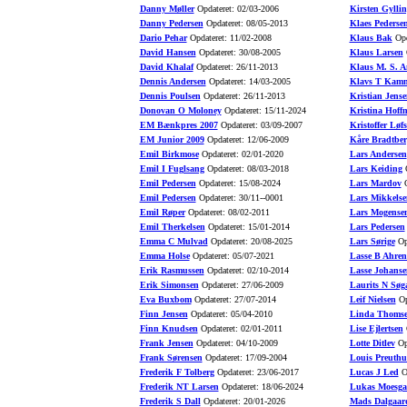
Danny Møller
Opdateret: 02/03-2006
Kirsten Gyllin
Danny Pedersen
Opdateret: 08/05-2013
Klaes Pederse
Dario Pehar
Opdateret: 11/02-2008
Klaus Bak
Opd
David Hansen
Opdateret: 30/08-2005
Klaus Larsen
O
David Khalaf
Opdateret: 26/11-2013
Klaus M. S. A
Dennis Andersen
Opdateret: 14/03-2005
Klavs T Kamm
Dennis Poulsen
Opdateret: 26/11-2013
Kristian Jense
Donovan O Moloney
Opdateret: 15/11-2024
Kristina Hoff
EM Bænkpres 2007
Opdateret: 03/09-2007
Kristoffer Løfs
EM Junior 2009
Opdateret: 12/06-2009
Kåre Bradtber
Emil Birkmose
Opdateret: 02/01-2020
Lars Andersen
Emil I Fuglsang
Opdateret: 08/03-2018
Lars Keiding
O
Emil Pedersen
Opdateret: 15/08-2024
Lars Mardov
O
Emil Pedersen
Opdateret: 30/11--0001
Lars Mikkelse
Emil Røper
Opdateret: 08/02-2011
Lars Mogense
Emil Therkelsen
Opdateret: 15/01-2014
Lars Pedersen
Emma C Mulvad
Opdateret: 20/08-2025
Lars Sørige
Opd
Emma Holse
Opdateret: 05/07-2021
Lasse B Ahren
Erik Rasmussen
Opdateret: 02/10-2014
Lasse Johanse
Erik Simonsen
Opdateret: 27/06-2009
Laurits N Søg
Eva Buxbom
Opdateret: 27/07-2014
Leif Nielsen
Op
Finn Jensen
Opdateret: 05/04-2010
Linda Thoms
Finn Knudsen
Opdateret: 02/01-2011
Lise Ejlertsen
O
Frank Jensen
Opdateret: 04/10-2009
Lotte Ditlev
Opd
Frank Sørensen
Opdateret: 17/09-2004
Louis Preuth
Frederik F Tolberg
Opdateret: 23/06-2017
Lucas J Led
Op
Frederik NT Larsen
Opdateret: 18/06-2024
Lukas Moesga
Frederik S Dall
Opdateret: 20/01-2026
Mads Dalgaar