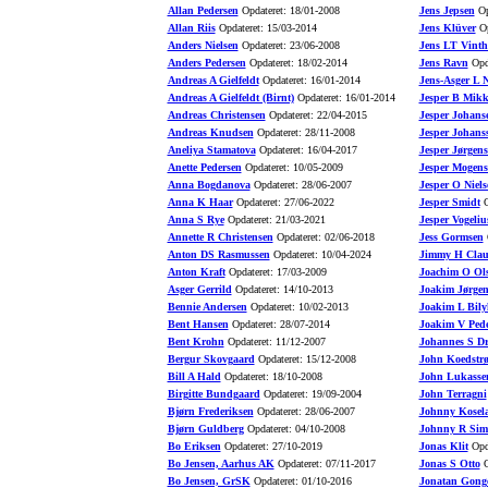
Allan Pedersen
Opdateret: 18/01-2008
Jens Jepsen
Op
Allan Riis
Opdateret: 15/03-2014
Jens Klüver
Op
Anders Nielsen
Opdateret: 23/06-2008
Jens LT Vinth
Anders Pedersen
Opdateret: 18/02-2014
Jens Ravn
Opda
Andreas A Gielfeldt
Opdateret: 16/01-2014
Jens-Asger L N
Andreas A Gielfeldt (Birnt)
Opdateret: 16/01-2014
Jesper B Mikk
Andreas Christensen
Opdateret: 22/04-2015
Jesper Johans
Andreas Knudsen
Opdateret: 28/11-2008
Jesper Johans
Aneliya Stamatova
Opdateret: 16/04-2017
Jesper Jørgen
Anette Pedersen
Opdateret: 10/05-2009
Jesper Mogens
Anna Bogdanova
Opdateret: 28/06-2007
Jesper O Niels
Anna K Haar
Opdateret: 27/06-2022
Jesper Smidt
O
Anna S Rye
Opdateret: 21/03-2021
Jesper Vogeliu
Annette R Christensen
Opdateret: 02/06-2018
Jess Gormsen
O
Anton DS Rasmussen
Opdateret: 10/04-2024
Jimmy H Clau
Anton Kraft
Opdateret: 17/03-2009
Joachim O Ol
Asger Gerrild
Opdateret: 14/10-2013
Joakim Jørgen
Bennie Andersen
Opdateret: 10/02-2013
Joakim L Bily
Bent Hansen
Opdateret: 28/07-2014
Joakim V Pede
Bent Krohn
Opdateret: 11/12-2007
Johannes S D
Bergur Skovgaard
Opdateret: 15/12-2008
John Koedstr
Bill A Hald
Opdateret: 18/10-2008
John Lukasse
Birgitte Bundgaard
Opdateret: 19/09-2004
John Terragni
Bjørn Frederiksen
Opdateret: 28/06-2007
Johnny Kosel
Bjørn Guldberg
Opdateret: 04/10-2008
Johnny R Sim
Bo Eriksen
Opdateret: 27/10-2019
Jonas Klit
Opda
Bo Jensen, Aarhus AK
Opdateret: 07/11-2017
Jonas S Otto
O
Bo Jensen, GrSK
Opdateret: 01/10-2016
Jonatan Gong