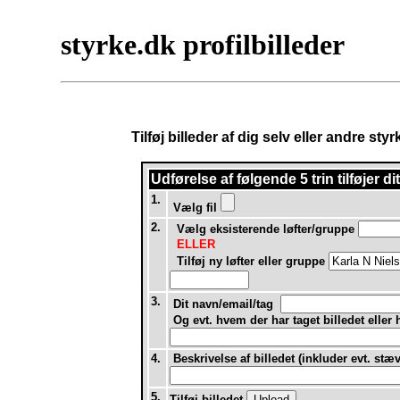
styrke.dk profilbilleder
Tilføj billeder af dig selv eller andre st
Udførelse af
følgende 5 trin tilføjer d
1.
Vælg fil
2.
Vælg eksisterende løfter/gruppe
ELLER
Tilføj ny løfter eller gruppe
3.
Dit navn/email/tag
Og evt. hvem der har taget billedet eller
4.
Beskrivelse af billedet (inkluder evt. stæ
5.
Tilføj billedet