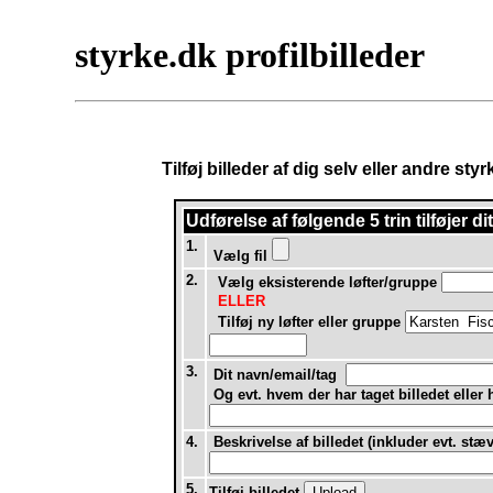
styrke.dk profilbilleder
Tilføj billeder af dig selv eller andre st
Udførelse af
følgende 5 trin tilføjer d
1.
Vælg fil
2.
Vælg eksisterende løfter/gruppe
ELLER
Tilføj ny løfter eller gruppe
3.
Dit navn/email/tag
Og evt. hvem der har taget billedet eller
4.
Beskrivelse af billedet (inkluder evt. stæ
5.
Tilføj billedet