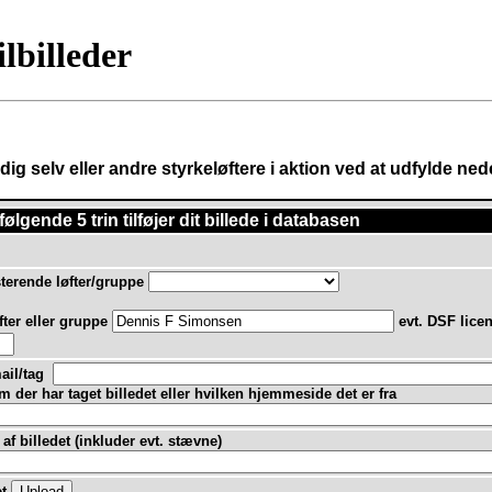
ilbilleder
af dig selv eller andre styrkeløftere i aktion ved at udfylde n
følgende 5 trin tilføjer dit billede i databasen
erende løfter/gruppe
fter eller gruppe
evt. DSF lic
ail/tag
 der har taget billedet eller hvilken hjemmeside det er fra
af billedet (inkluder evt. stævne)
et