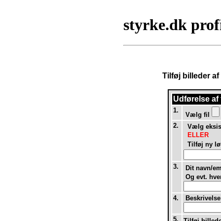
styrke.dk prof
Tilføj billeder 
Udførelse af
1.
Vælg fil
2.
Vælg eksist
ELLER
Tilføj ny lø
3.
Dit navn/em
Og evt. hvem
4.
Beskrivelse 
5.
Tilføj billed