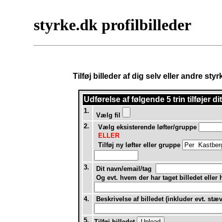
styrke.dk profilbilleder
Tilføj billeder af dig selv eller andre st
Udførelse af
følgende 5 trin tilføjer d
1.
Vælg fil
2.
Vælg eksisterende løfter/gruppe
ELLER
Tilføj ny løfter eller gruppe
3.
Dit navn/email/tag
Og evt. hvem der har taget billedet eller
4.
Beskrivelse af billedet (inkluder evt. stæ
5.
Tilføj billedet