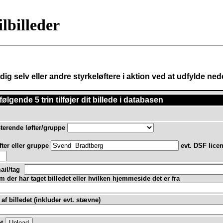
ilbilleder
af dig selv eller andre styrkeløftere i aktion ved at udfylde n
følgende 5 trin tilføjer dit billede i databasen
erende løfter/gruppe
fter eller gruppe
evt. DSF lic
ail/tag
 der har taget billedet eller hvilken hjemmeside det er fra
af billedet (inkluder evt. stævne)
et