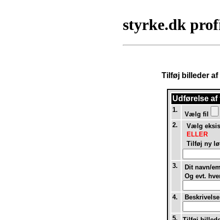
styrke.dk prof
Tilføj billeder 
Udførelse af
1.
Vælg fil
2.
Vælg eksist
ELLER
Tilføj ny lø
3.
Dit navn/em
Og evt. hvem
4.
Beskrivelse 
5.
Tilføj billed