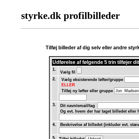
styrke.dk profilbilleder
Tilføj billeder af dig selv eller andre st
Udførelse af
følgende 5 trin tilføjer d
1.
Vælg fil
2.
Vælg eksisterende løfter/gruppe
ELLER
Tilføj ny løfter eller gruppe
3.
Dit navn/email/tag
Og evt. hvem der har taget billedet eller
4.
Beskrivelse af billedet (inkluder evt. stæ
5.
Tilføj billedet