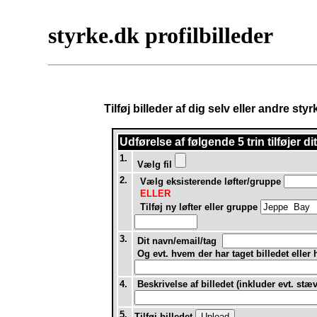
styrke.dk profilbilleder
Tilføj billeder af dig selv eller andre st
Udførelse af
følgende 5 trin tilføjer d
1.
Vælg fil
2.
Vælg eksisterende løfter/gruppe
ELLER
Tilføj ny løfter eller gruppe
3.
Dit navn/email/tag
Og evt. hvem der har taget billedet eller
4.
Beskrivelse af billedet (inkluder evt. stæ
5.
Tilføj billedet