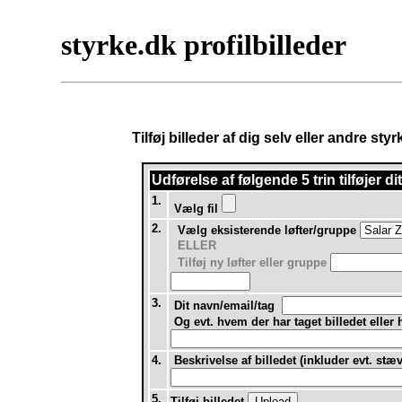
styrke.dk profilbilleder
Tilføj billeder af dig selv eller andre st
Udførelse af
følgende 5 trin tilføjer d
1.
Vælg fil
2.
Vælg eksisterende løfter/gruppe
ELLER
Tilføj ny løfter eller gruppe
3.
Dit navn/email/tag
Og evt. hvem der har taget billedet eller
4.
Beskrivelse af billedet (inkluder evt. stæ
5.
Tilføj billedet