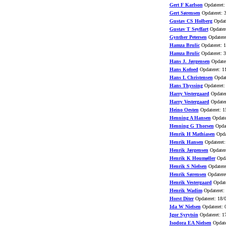
Gert F Karlson
Opdateret:
Gert Sørensen
Opdateret: 
Gustav CS Holberg
Opdate
Gustav T Seyffart
Opdatere
Gynther Petersen
Opdatere
Hamza Brulic
Opdateret: 
Hamza Brulic
Opdateret: 3
Hans J. Jørgensen
Opdater
Hans Kofoed
Opdateret: 1
Hans L Christensen
Opdat
Hans Thyssing
Opdateret:
Harry Vestergaard
Opdater
Harry Vestergaard
Opdater
Heino Oesten
Opdateret: 1
Henning A Hansen
Opdate
Henning G Thorsen
Opdat
Henrik H Mathiasen
Opdat
Henrik Hansen
Opdateret:
Henrik Jørgensen
Opdatere
Henrik K Houmøller
Opda
Henrik S Nielsen
Opdatere
Henrik Sørensen
Opdatere
Henrik Vestergaard
Opdate
Henrik Wadim
Opdateret:
Horst Diter
Opdateret: 18/
Ida W Nielsen
Opdateret: 
Igor Syrytsin
Opdateret: 1
Isodora EA Nielsen
Opdate