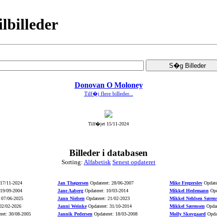
ilbilleder
Donovan O Moloney
Tilf�j flere billeder...
Tilf�jet 15/11-2024
Billeder i databasen
Sorting:
Alfabetisk
Senest opdateret
 17/11-2024
Jan Thøgersen
Opdateret: 28/06-2007
Mike Fregerslev
Opdate
 19/09-2004
Jane Aaberg
Opdateret: 10/03-2014
Mikkel Hedemann
Opd
 07/06-2025
Jann Nielsen
Opdateret: 21/02-2023
Mikkel Nehlsen Søren
02/02-2026
Janni Weinke
Opdateret: 31/10-2014
Mikkel Sørensen
Opdat
ret: 30/08-2005
Jannik Pedersen
Opdateret: 18/03-2008
Molly Skovgaard
Opdat