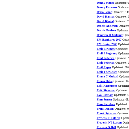
Danny Møller
Opdateret: 
Danny Pedersen
Opdateret
Dario Pehar
Opdateret: 11
David Hansen
Opdateret: 
David Khalaf
Opdateret: 2
Dennis Andersen
Opdatere
Dennis Poulsen
Opdateret:
Donovan O Moloney
Opdat
EM Bænkpres 2007
Opdat
EM Junior 2009
Opdateret
Emil Birkmose
Opdateret:
Emil I Fuglsang
Opdateret
Emil Pedersen
Opdateret: 
Emil Pedersen
Opdateret: 
Emil Røper
Opdateret: 08/
Emil Therkelsen
Opdateret
Emma C Mulvad
Opdatere
Emma Holse
Opdateret: 0
Erik Rasmussen
Opdateret
Erik Simonsen
Opdateret:
Eva Buxbom
Opdateret: 2
Finn Jensen
Opdateret: 05
Finn Knudsen
Opdateret:
Frank Jensen
Opdateret: 0
Frank Sørensen
Opdateret
Frederik F Tolberg
Opdate
Frederik NT Larsen
Opdat
Frederik S Dall
Opdateret: