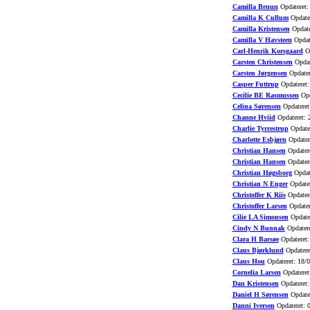
Camilla Bruun
Opdateret:
Camilla K Cullum
Opdater
Camilla Kristensen
Opdate
Camilla V Havsteen
Opdat
Carl-Henrik Korsgaard
Op
Carsten Christensen
Opdat
Carsten Jørgensen
Opdater
Casper Futtrup
Opdateret:
Cecilie BE Rasmussen
Opd
Celina Sørensen
Opdateret
Channe Hviid
Opdateret: 
Charlie Tyrrestrup
Opdater
Charlotte Esbjørn
Opdater
Christian Hansen
Opdatere
Christian Hansen
Opdatere
Christian Høgsborg
Opdat
Christian N Enger
Opdater
Christoffer K Riis
Opdatere
Christoffer Larsen
Opdater
Cilie LA Simonsen
Opdater
Cindy N Bunnak
Opdatere
Clara H Barsøe
Opdateret:
Claus Bjørklund
Opdatere
Claus Hou
Opdateret: 18/
Cornelia Larsen
Opdateret
Dan Kristensen
Opdateret:
Daniel H Sørensen
Opdater
Danni Iversen
Opdateret: 