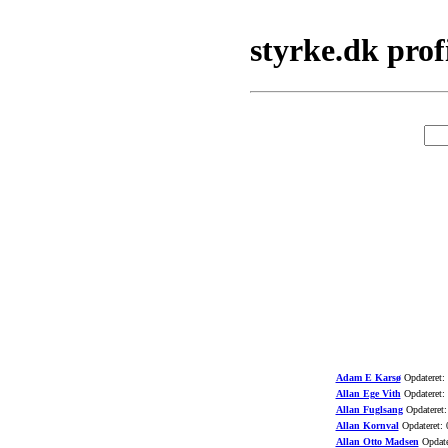
styrke.dk prof
Adam E Karsø
Opdateret:
Allan Ege Vith
Opdateret:
Allan Fuglsang
Opdateret:
Allan Kornval
Opdateret: 
Allan Otto Madsen
Opdate