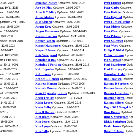
 28/06-2007
Jonathan Nielsen
Opdateret: 20/05-2024
Peter Eriksen
Opdateret
et: 10/11-2023
Jose del Pino
Opdateret: 28/06-2007
Peter Garby
Opdateret:
ret: 18/03-2008
Jules B Colding
Opdateret: 02/11-2022
Peter Holkjær
Opdatere
eret: 07/04-2016
Julius Madsen
Opdateret: 07/04-2010
Peter Højlund
Opdatere
dateret: 27/11-2015
Just Kielberg
Opdateret: 18/02-2007
Peter I Jensen-smidt
Op
eret: 19/09-2004
Jørgen Krog
Opdateret: 18/03-2008
Peter Nielsen
Opdateret
et: 25/06-2008
Jørgen Rasmussen
Opdateret: 08/04-2013
Peter Olsen
Opdateret: 
 18/03-2008
Karsten Laursen
Opdateret: 15/11-2008
Peter Petersen
Opdatere
ateret: 08/04-2019
Kasper Fardan
Opdateret: 01/02-2013
Peter Sikemsen
Opdater
: 22/09-2024
Kasper Martinussen
Opdateret: 28/03-2024
Peter Wood
Opdateret: 
23/03-2017
Kasper P Jensen
Opdateret: 17/03-2014
Philip K Nickel
Opdate
et: 18/03-2008
Kate Vestergaard
Opdateret: 28/06-2007
Philip Stehning
Opdate
et: 14/10-2015
Kathrine H Bak
Opdateret: 20/11-2011
Pia Skovborg
Opdatere
t: 30/11--0001
Kathrine J Forsberg
Opdateret: 28/01-2019
Poul Brandstrup
Opdat
t: 08/09-2024
Keld Ingerslev
Opdateret: 28/06-2007
Poul Rusbjerg
Opdatere
eret: 13/11-2012
Keld Larsen
Opdateret: 18/03-2008
Quendrim Halili
Opdat
et: 14/06-2019
Kennet L. Hansen
Opdateret: 15/06-2005
Ralf Jacobsen
Opdatere
t: 16/03-2011
Kenneth Hansen
Opdateret: 07/03-2006
Rasmus D Sørensen
Op
et: 28/06-2007
Kenneth Petersen
Opdateret: 24/01-2014
Rasmus Jensen
Opdater
et: 22/08-2021
Kern Thyrrestrup Gucfa
Opdateret: 21/03-2013
Rasmus L Knudsen
Op
t: 20/06-2021
Kevin Feldfoss
Opdateret: 19/11-2023
Rasmus Sjøgren
Opdate
 24/01-2016
Kevin Lousen
Opdateret: 30/05-2016
Rasmus villesen
Opdate
t: 28/06-2007
Kevin Salby
Opdateret: 12/03-2017
Regin SGA Stergakis
O
08-2012
Kim D Hansen
Opdateret: 02/01-2010
René Dresler
Opdateret:
: 14/01-2018
Kim Hjordt
Opdateret: 28/06-2007
Rene S Vestergaard
Opd
 19/09-2004
Kim Jensen
Opdateret: 18/04-2018
Rickie Søderberg
Opdat
et: 26/04-2015
Kim Lynge
Opdateret: 18/03-2008
Roald Jensen
Opdateret
04/10-2008
Kim Salby
Opdateret: 28/05-2023
Robert N Jæger
Opdater