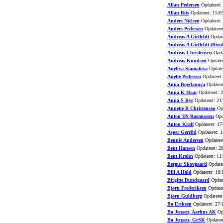
Allan Pedersen
Opdateret:
Allan Riis
Opdateret: 15/0
Anders Nielsen
Opdateret:
Anders Pedersen
Opdateret
Andreas A Gielfeldt
Opdate
Andreas A Gielfeldt (Birnt
Andreas Christensen
Opdat
Andreas Knudsen
Opdater
Aneliya Stamatova
Opdater
Anette Pedersen
Opdateret:
Anna Bogdanova
Opdatere
Anna K Haar
Opdateret: 
Anna S Rye
Opdateret: 21
Annette R Christensen
Opd
Anton DS Rasmussen
Opda
Anton Kraft
Opdateret: 17
Asger Gerrild
Opdateret: 1
Bennie Andersen
Opdatere
Bent Hansen
Opdateret: 2
Bent Krohn
Opdateret: 11
Bergur Skovgaard
Opdater
Bill A Hald
Opdateret: 18/
Birgitte Bundgaard
Opdate
Bjørn Frederiksen
Opdater
Bjørn Guldberg
Opdateret
Bo Eriksen
Opdateret: 27/
Bo Jensen, Aarhus AK
Opd
Bo Jensen, GrSK
Opdatere