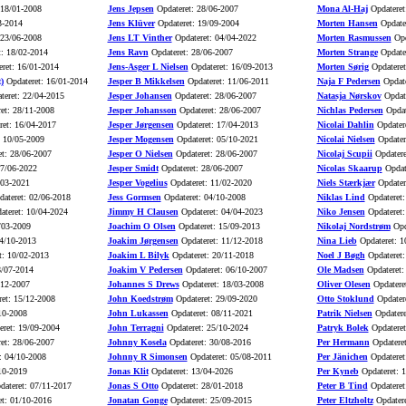
 18/01-2008
Jens Jepsen
Opdateret: 28/06-2007
Mona Al-Haj
Opdateret
3-2014
Jens Klüver
Opdateret: 19/09-2004
Morten Hansen
Opdater
 23/06-2008
Jens LT Vinther
Opdateret: 04/04-2022
Morten Rasmussen
Opd
: 18/02-2014
Jens Ravn
Opdateret: 28/06-2007
Morten Strange
Opdater
ret: 16/01-2014
Jens-Asger L Nielsen
Opdateret: 16/09-2013
Morten Sørig
Opdateret
)
Opdateret: 16/01-2014
Jesper B Mikkelsen
Opdateret: 11/06-2011
Naja F Pedersen
Opdate
eret: 22/04-2015
Jesper Johansen
Opdateret: 28/06-2007
Natasja Nørskov
Opdate
et: 28/11-2008
Jesper Johansson
Opdateret: 28/06-2007
Nichlas Pedersen
Opdat
et: 16/04-2017
Jesper Jørgensen
Opdateret: 17/04-2013
Nicolai Dahlin
Opdatere
 10/05-2009
Jesper Mogensen
Opdateret: 05/10-2021
Nicolai Nielsen
Opdater
t: 28/06-2007
Jesper O Nielsen
Opdateret: 28/06-2007
Nicolaj Scupii
Opdatere
27/06-2022
Jesper Smidt
Opdateret: 28/06-2007
Nicolas Skaarup
Opdat
/03-2021
Jesper Vogelius
Opdateret: 11/02-2020
Niels Stærkjær
Opdater
ateret: 02/06-2018
Jess Gormsen
Opdateret: 04/10-2008
Niklas Lind
Opdateret:
teret: 10/04-2024
Jimmy H Clausen
Opdateret: 04/04-2023
Niko Jensen
Opdateret:
/03-2009
Joachim O Olsen
Opdateret: 15/09-2013
Nikolaj Nordstrøm
Opd
4/10-2013
Joakim Jørgensen
Opdateret: 11/12-2018
Nina Lieb
Opdateret: 1
t: 10/02-2013
Joakim L Bilyk
Opdateret: 20/11-2018
Noel J Bøgh
Opdateret:
8/07-2014
Joakim V Pedersen
Opdateret: 06/10-2007
Ole Madsen
Opdateret:
/12-2007
Johannes S Drews
Opdateret: 18/03-2008
Oliver Olesen
Opdatere
et: 15/12-2008
John Koedstrøm
Opdateret: 29/09-2020
Otto Stoklund
Opdatere
10-2008
John Lukassen
Opdateret: 08/11-2021
Patrik Nielsen
Opdatere
ret: 19/09-2004
John Terragni
Opdateret: 25/10-2024
Patryk Bolek
Opdateret
et: 28/06-2007
Johnny Kosela
Opdateret: 30/08-2016
Per Hermann
Opdateret
: 04/10-2008
Johnny R Simonsen
Opdateret: 05/08-2011
Per Jänichen
Opdateret
10-2019
Jonas Klit
Opdateret: 13/04-2026
Per Kyneb
Opdateret: 
ateret: 07/11-2017
Jonas S Otto
Opdateret: 28/01-2018
Peter B Tind
Opdateret
t: 01/10-2016
Jonatan Gonge
Opdateret: 25/09-2015
Peter Eltzholtz
Opdatere