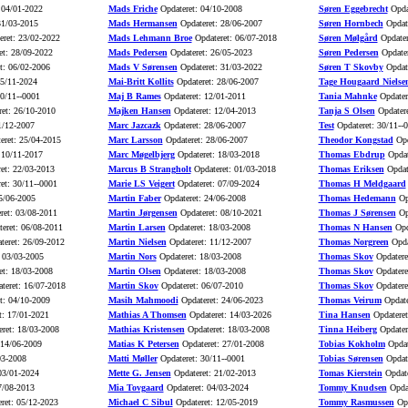
 04/01-2022
Mads Friche
Opdateret: 04/10-2008
Søren Eggebrecht
Opdat
31/03-2015
Mads Hermansen
Opdateret: 28/06-2007
Søren Hornbech
Opdate
ret: 23/02-2022
Mads Lehmann Broe
Opdateret: 06/07-2018
Søren Mølgård
Opdater
t: 28/09-2022
Mads Pedersen
Opdateret: 26/05-2023
Søren Pedersen
Opdater
t: 06/02-2006
Mads V Sørensen
Opdateret: 31/03-2022
Søren T Skovby
Opdate
15/11-2024
Mai-Britt Kollits
Opdateret: 28/06-2007
Tage Hougaard Nielse
0/11--0001
Maj B Rames
Opdateret: 12/01-2011
Tania Mahnke
Opdater
et: 26/10-2010
Majken Hansen
Opdateret: 12/04-2013
Tanja S Olsen
Opdatere
1/12-2007
Marc Jazcazk
Opdateret: 28/06-2007
Test
Opdateret: 30/11--
eret: 25/04-2015
Marc Larsson
Opdateret: 28/06-2007
Theodor Kongstad
Opd
 10/11-2017
Marc Møgelbjerg
Opdateret: 18/03-2018
Thomas Ebdrup
Opdat
et: 22/03-2013
Marcus B Strangholt
Opdateret: 01/03-2018
Thomas Eriksen
Opdat
et: 30/11--0001
Marie LS Veigert
Opdateret: 07/09-2024
Thomas H Meldgaard
5/06-2005
Martin Faber
Opdateret: 24/06-2008
Thomas Hedemann
Opd
ret: 03/08-2011
Martin Jørgensen
Opdateret: 08/10-2021
Thomas J Sørensen
Opd
eret: 06/08-2011
Martin Larsen
Opdateret: 18/03-2008
Thomas N Hansen
Opd
eret: 26/09-2012
Martin Nielsen
Opdateret: 11/12-2007
Thomas Norgreen
Opda
 03/03-2005
Martin Nors
Opdateret: 18/03-2008
Thomas Skov
Opdatere
t: 18/03-2008
Martin Olsen
Opdateret: 18/03-2008
Thomas Skov
Opdatere
teret: 16/07-2018
Martin Skov
Opdateret: 06/07-2010
Thomas Skov
Opdatere
t: 04/10-2009
Masih Mahmoodi
Opdateret: 24/06-2023
Thomas Veirum
Opdate
t: 17/01-2021
Mathias A Thomsen
Opdateret: 14/03-2026
Tina Hansen
Opdateret
ret: 18/03-2008
Mathias Kristensen
Opdateret: 18/03-2008
Tinna Heiberg
Opdater
 14/06-2009
Matias K Petersen
Opdateret: 27/01-2008
Tobias Kokholm
Opdat
03-2008
Matti Møller
Opdateret: 30/11--0001
Tobias Sørensen
Opdate
03/01-2024
Mette G. Jensen
Opdateret: 21/02-2013
Tomas Kierstein
Opdate
7/08-2013
Mia Tovgaard
Opdateret: 04/03-2024
Tommy Knudsen
Opdat
ret: 05/12-2023
Michael C Sibul
Opdateret: 12/05-2019
Tommy Rasmussen
Opd