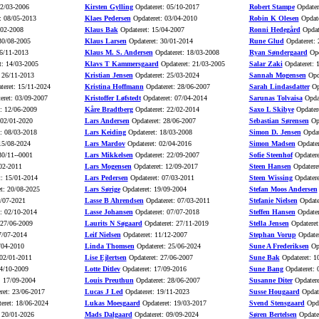
02/03-2006
Kirsten Gylling
Opdateret: 05/10-2017
Robert Stampe
Opdater
: 08/05-2013
Klaes Pedersen
Opdateret: 03/04-2010
Robin K Olesen
Opdate
/02-2008
Klaus Bak
Opdateret: 15/04-2007
Ronni Hedegård
Opdat
30/08-2005
Klaus Larsen
Opdateret: 30/01-2014
Rune Glud
Opdateret: 
6/11-2013
Klaus M. S. Andersen
Opdateret: 18/03-2008
Ryan Søndergaard
Opd
t: 14/03-2005
Klavs T Kammersgaard
Opdateret: 21/03-2005
Salar Zaki
Opdateret: 
 26/11-2013
Kristian Jensen
Opdateret: 25/03-2024
Sannah Mogensen
Opda
eret: 15/11-2024
Kristina Hoffmann
Opdateret: 28/06-2007
Sarah Lindasdatter
Opd
eret: 03/09-2007
Kristoffer Løfstedt
Opdateret: 07/04-2014
Sarunas Tolvaisa
Opdat
: 12/06-2009
Kåre Bradtberg
Opdateret: 22/02-2014
Saxo L Skibye
Opdatere
 02/01-2020
Lars Andersen
Opdateret: 28/06-2007
Sebastian Sørensen
Opd
: 08/03-2018
Lars Keiding
Opdateret: 18/03-2008
Simon D. Jensen
Opdat
15/08-2024
Lars Mardov
Opdateret: 02/04-2016
Simon Madsen
Opdater
30/11--0001
Lars Mikkelsen
Opdateret: 22/09-2007
Sofie Steenhof
Opdatere
02-2011
Lars Mogensen
Opdateret: 12/09-2017
Steen Hansen
Opdatere
: 15/01-2014
Lars Pedersen
Opdateret: 07/03-2011
Steen Wissing
Opdatere
t: 20/08-2025
Lars Sørige
Opdateret: 19/09-2004
Stefan Moos Andersen
5/07-2021
Lasse B Ahrendsen
Opdateret: 07/03-2011
Stefanie Nielsen
Opdate
: 02/10-2014
Lasse Johansen
Opdateret: 07/07-2018
Steffen Hansen
Opdater
 27/06-2009
Laurits N Søgaard
Opdateret: 27/11-2019
Stella Jensen
Opdateret
7/07-2014
Leif Nielsen
Opdateret: 11/12-2007
Stephan Vorup
Opdater
/04-2010
Linda Thomsen
Opdateret: 25/06-2024
Sune A Frederiksen
Opd
 02/01-2011
Lise Ejlertsen
Opdateret: 27/06-2007
Sune Bak
Opdateret: 1
4/10-2009
Lotte Ditlev
Opdateret: 17/09-2016
Sune Bang
Opdateret: 
: 17/09-2004
Louis Preuthun
Opdateret: 28/06-2007
Susanne Diter
Opdatere
ret: 23/06-2017
Lucas J Led
Opdateret: 19/11-2023
Susse Hougaard
Opdate
eret: 18/06-2024
Lukas Moesgaard
Opdateret: 19/03-2017
Svend Stensgaard
Opda
 20/01-2026
Mads Dalgaard
Opdateret: 09/09-2024
Søren Bertelsen
Opdater